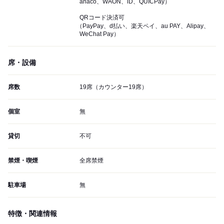
anaco、WAON、iD、QUICPay）
QRコード決済可
（PayPay、d払い、楽天ペイ、au PAY、Alipay、
WeChat Pay）
席・設備
席数
19席（カウンター19席）
個室
無
貸切
不可
禁煙・喫煙
全席禁煙
駐車場
無
特徴・関連情報