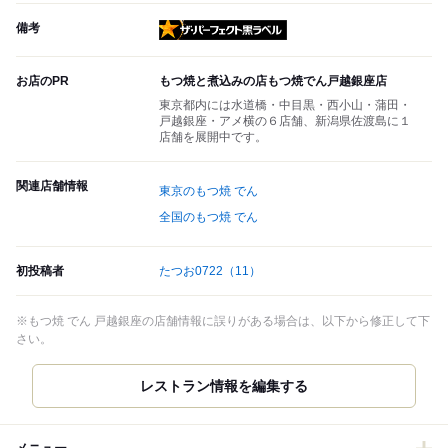
備考
ザ・パーフェクト黒ラベル
お店のPR
もつ焼と煮込みの店もつ焼でん戸越銀座店
東京都内には水道橋・中目黒・西小山・蒲田・
戸越銀座・アメ横の６店舗、新潟県佐渡島に１
店舗を展開中です。
関連店舗情報
東京のもつ焼 でん
全国のもつ焼 でん
初投稿者
たつお0722
（11）
※もつ焼 でん 戸越銀座の店舗情報に誤りがある場合は、以下から修正して下
さい。
レストラン情報を編集する