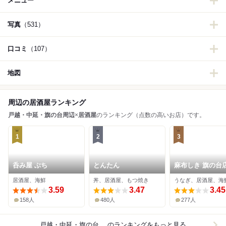
メニュー
写真
（531）
口コミ
（107）
地図
周辺の居酒屋ランキング
戸越・中延・旗の台周辺
×
居酒屋
のランキング（点数の高いお店）です。
1
2
3
呑み屋 ぶち
とんたん
麻布しき 旗の台
居酒屋、海鮮
丼、居酒屋、もつ焼き
うなぎ、居酒屋、海
3.59
3.47
3.45
158人
480人
277人
戸越・中延・旗の台周辺×居酒屋
のランキングをもっと見る