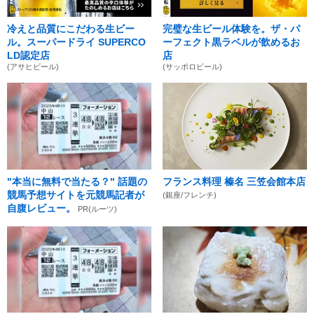
冷えと品質にこだわる生ビー
完璧な生ビール体験を。ザ・パ
ル。スーパードライ SUPERCO
ーフェクト黒ラベルが飲めるお
LD認定店
店
(アサヒビール)
(サッポロビール)
"本当に無料で当たる？" 話題の
フランス料理 榛名 三笠会館本店
競馬予想サイトを元競馬記者が
(銀座/フレンチ)
自腹レビュー。
PR(ルーツ)