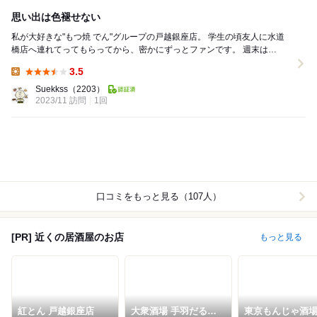
思い出は色褪せない
私が大好きな"もつ焼 でん"グループの戸越銀座店。 学生の頃友人に水道
橋店へ連れてってもらってから、密かにずっとファンです。 週末は
13:30〜売り切れ次第終了という営...
3.5
Lunch:
Suekkss
（2203）
2023/11 訪問
1回
口コミをもっと見る（107人）
[PR] 近くの居酒屋のお店
もっと見る
紅とん 戸越銀座店
大衆酒場 手羽だるま
東京もんじゃ酒場