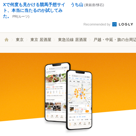
Xで何度も見かける競馬予想サイ
うち山
(東銀座/懐石)
ト、本当に当たるのか試してみ
た。
PR(ルーツ)
Recommended by
東京
東京 居酒屋
東急沿線 居酒屋
戸越・中延・旗の台周辺