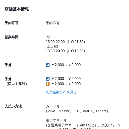
店舗基本情報
予約可否
予約不可
営業時間
[平日]
15:00-22:00（L.O.21:30）
[土日祝]
13:30-20:00（L.O.19:30）
￥2,000～￥2,999
予算
￥2,000～￥2,999
予算
（口コミ集計）
￥2,000～￥2,999
利用金額分布を見る
支払い方法
カード可
（VISA、Master、JCB、AMEX、Diners）
電子マネー可
（交通系電子マネー（Suicaなど）、楽天Edy、n