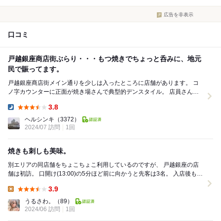
広告を非表示
口コミ
戸越銀座商店街ぶらり・・・もつ焼きでちょっと呑みに、地元
民で賑ってます。
戸越銀座商店街メイン通りを少しは入ったところに店舗があります。 コ
ノ字カウンターに正面が焼き場さんで典型的デンスタイル。 店員さんの
指定された席に着席して、注文開始です。 ...
3.8
Dinner:
ヘルシンキ
（3372）
2024/07 訪問
1回
焼きも刺しも美味。
別エリアの同店舗をちょこちょこ利用しているのですが、 戸越銀座の店
舗は初訪。 口開け(13:00)の5分ほど前に向かうと先客は3名。 入店後もす
ぐに満席となりました。 ...
3.9
Lunch:
うるさわ。
（89）
2024/06 訪問
1回