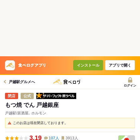
インストール
アプリで開く
戸越駅グルメへ
ログイン
ザ・パーフェクト黒ラベル
公式
もつ焼 でん 戸越銀座
戸越駅/居酒屋､ ホルモン
このお店は現在閉店しております。
3.19
107
人
3913
人