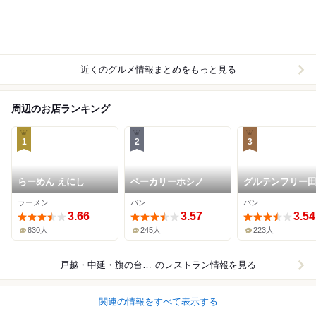
近くのグルメ情報まとめをもっと見る
周辺のお店ランキング
1
2
3
らーめん えにし
ベーカリーホシノ
グルテンフリー
のパン工房 米魂 
ラーメン
パン
パン
銀座本店
3.66
3.57
3.54
830人
245人
223人
戸越・中延・旗の台周辺
のレストラン情報を見る
関連の情報をすべて表示する