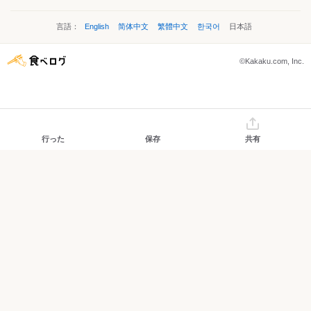
言語：
English
简体中文
繁體中文
한국어
日本語
©Kakaku.com, Inc.
行った
保存
共有