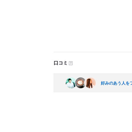
口コミ
？
好みのあう人を