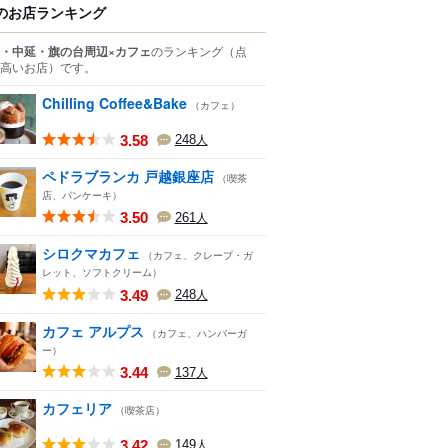
のお店ランキング
・中延・旗の台周辺×カフェ
のランキング
（点
高いお店）
です。
Chilling Coffee&Bake
（カフェ）
3.58
248
人
ペドラブランカ 戸越銀座店
（喫茶
店、パンケーキ）
3.50
261
人
シロクマカフェ
（カフェ、クレープ・ガ
レット、ソフトクリーム）
3.49
248
人
カフェ アルプス
（カフェ、ハンバーガ
ー）
3.44
137
人
カフェリア
（喫茶店）
3.42
149
人