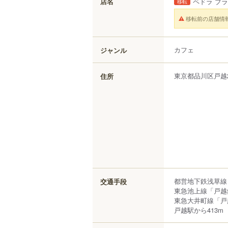
店名
ペドラ ブ
移転
移転前の店舗情
カフェ
ジャンル
東京都
品川区
戸越
住所
都営地下鉄浅草線
交通手段
東急池上線「戸越
東急大井町線「戸
戸越駅から413m