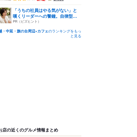
「うちの社員はやる気がない」と
嘆くリーダーへの警鐘。自律型
組...
PR（ビズヒント）
越・中延・旗の台周辺×カフェ
のランキングをもっ
と見る
お店の近くのグルメ情報まとめ