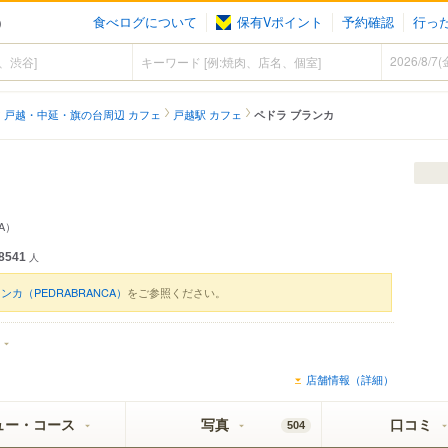
食べログについて
保有Vポイント
予約確認
行っ
）
戸越・中延・旗の台周辺 カフェ
戸越駅 カフェ
ペドラ ブランカ
CA）
8541
人
ンカ（PEDRABRANCA）
をご参照ください。
店舗情報（詳細）
ュー・コース
写真
口コミ
504