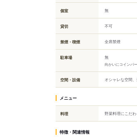
無
個室
不可
貸切
全席禁煙
禁煙・喫煙
無
駐車場
向かいにコインパー
オシャレな空間、
空間・設備
メニュー
野菜料理にこだわ
料理
特徴・関連情報