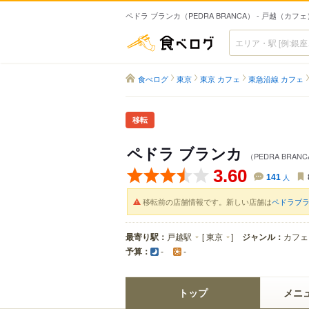
ペドラ ブランカ（PEDRA BRANCA） - 戸越（カフェ
食べログ
食べログ
東京
東京 カフェ
東急沿線 カフェ
移転
ペドラ ブランカ
（PEDRA BRAN
3.60
141
人
移転前の店舗情報です。新しい店舗は
ペドラブラ
最寄り駅：
戸越駅
[
東京
]
ジャンル：
カフェ
予算：
-
-
トップ
メニ