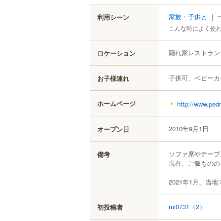
家族・子供と
｜
利用シーン
こんな時によく使
隠れ家レストラン
ロケーション
子供可、ベビーカ
お子様連れ
ホームページ
http://www.ped
2010年9月1日
オープン日
ソファ席やテーブ
備考
現在、ご飯ものの
2021年1月、当
rui0731
（2）
初投稿者