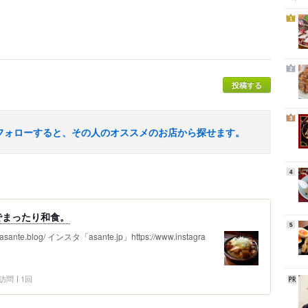
1
2
投稿する
3
フォローすると、その人のオススメのお店から探せます。
4
でまったり和食。
5
.blog/ インスタ「asante.jp」https://www.instagra
2 訪問
1回