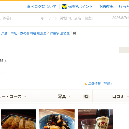
食べログについて
保有Vポイント
予約確認
行っ
戸越・中延・旗の台周辺 居酒屋
戸越駅 居酒屋
結
55
人
店舗情報（詳細）
ュー・コース
写真
口コミ
52