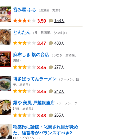
呑み屋 ぶち
（居酒屋、海鮮）
3.59
158
人
とんたん
（丼、居酒屋、もつ焼き）
3.47
480
人
麻布しき 旗の台店
（うなぎ、居酒屋、
海鮮）
3.45
277
人
博多ばってんラーメン
（ラーメン、餃
子、居酒屋）
3.45
242
人
麺や 美風 戸越銀座店
（ラーメン、つ
け麺、居酒屋）
3.43
265
人
稲盛氏に論破・叱責され目が覚め
た。経営者がバランスすべき2
つ...
PR（ビズヒント）