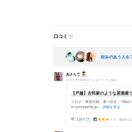
口コミ
？
好みのあう人を
あさんて
口コミ 5,140件
フォロワー 11,155人
【戸越】古民家のような居酒屋
ブログ「東急沿線、食べ歩き」 https://asante
m.com/asante.jp/ ...
詳細を見る
2024/1
？
1263