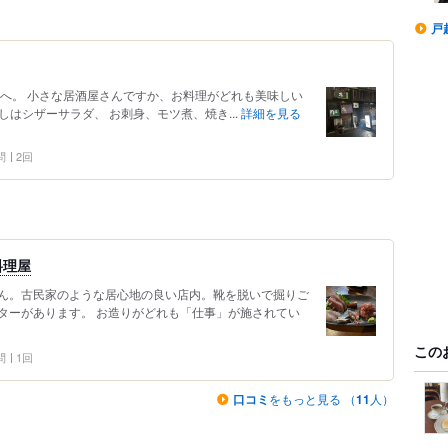
戸
んへ。 小さな居酒屋さんですか、お料理がどれも美味しい
しはシザーサラダ、 お刺身、モツ煮、焼き...
詳細を見る
問
2回
料理屋
ん。古民家のような居心地の良い店内。靴を脱いで掘りご
ターがあります。 お造りがどれも「仕事」が施されてい
この
問
1回
口コミ
をもっと見る （
11
人）