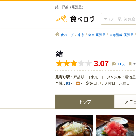
結 - 戸越（居酒屋）
食べログ
食べログ
東京
東京 居酒屋
東急沿線 居酒屋
結
3.07
11
人
5
最寄り駅：
戸越駅
[
東京
]
ジャンル：
居酒屋
予算：
定休日
：
火曜日、水曜日
-
-
トップ
メニ