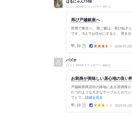
はるにゃん1108
口コミ 304件
フォロワー 181人
再び戸越銀座へ
所用で東京へ。 晩ご飯は、再び結さ
です。 5人でお任せにすると、 突き出
2026/03 訪
？
29
バズオ
口コミ 254件
フォロワー 692人
お刺身が美味しい居心地の良い
戸越銀座商店街の路地にある居酒屋さ
たつのような大きなテーブルとカウン
てとて...
詳細を見る
2025/04 訪
？
28