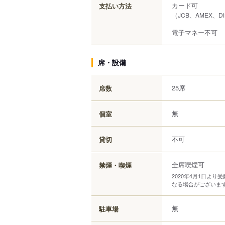
カード可
支払い方法
（JCB、AMEX、Di
電子マネー不可
席・設備
25席
席数
無
個室
不可
貸切
全席喫煙可
禁煙・喫煙
2020年4月1日よ
なる場合がございま
無
駐車場