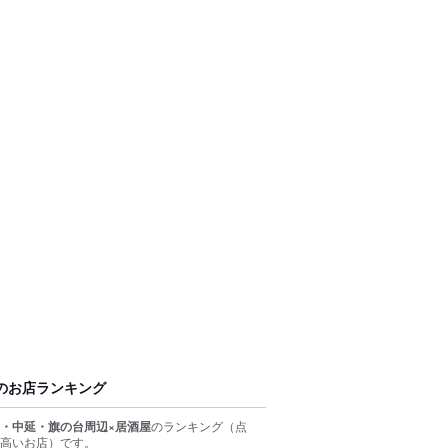
のお店ランキング
・中延・旗の台周辺×居酒屋
のランキング
（点
高いお店）
です。