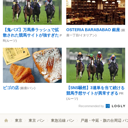
【鬼バズ】万馬券ラッシュで拡
OSTERIA BARABABAO 銀座
(銀
散された競馬サイトが強すぎた
座一丁目/イタリアン)
P
R(ルーツ)
ビゴの店
【SNS騒然】3連単を当て続ける
(銀座/パン)
競馬予想サイトが異常すぎる
PR
(ルーツ)
Recommended by
東京
東京 パン
東急沿線 パン
戸越・中延・旗の台周辺 パ