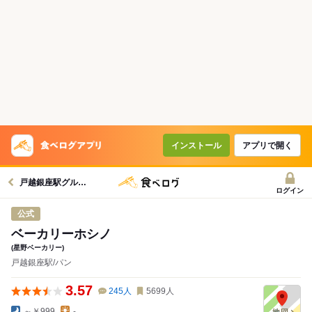
インストール
アプリで開く
戸越銀座駅グルメへ
ログイン
公式
ベーカリーホシノ
(星野ベーカリー)
戸越銀座駅/パン
3.57
245
人
5699
人
～￥999
-