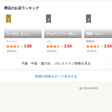
周辺のお店ランキング
1
2
2
らーめん えにし
グルテンフリー田んぼ
喫茶 ベレー
のパン工房 米魂 戸越
ラーメン
パン
喫茶店
銀座本店
3.66
3.54
3.54
831人
223人
157人
戸越・中延・旗の台周辺
のレストラン情報を見る
関連の情報をすべて表示する
広告を非表示