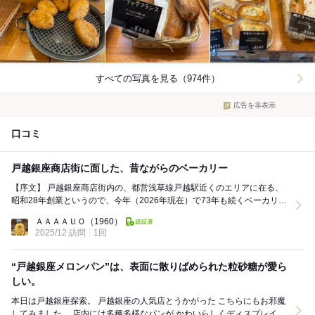
すべての写真を見る（974件）
広告を非表示
口コミ
戸越銀座商店街に面した、昔ながらのベーカリー
【序文】 戸越銀座商店街内の、都営浅草線戸越駅近くのエリアに在る、
昭和28年創業というので、今年（2026年現在）で73年も続くベーカリー
です。 【頂いた品・感想】 ◆戸...
ＡＡＡＡＵＯ
（1960）
2025/12 訪問
1回
“戸越銀座メロンパン”は、表面に散りばめられた粒砂糖が愛ら
しい。
本日は戸越銀座探索。 戸越銀座の人気店とうかがった こちらにもお邪魔
してみました。 店内には多種多様なパンが かわいらしくディスプレイさ