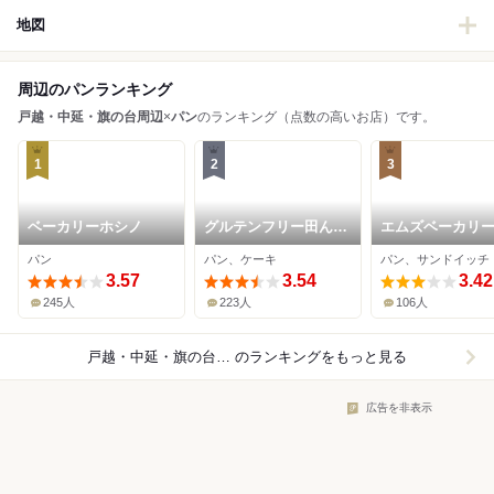
地図
周辺のパンランキング
戸越・中延・旗の台周辺
×
パン
のランキング（点数の高いお店）です。
1
2
3
ベーカリーホシノ
グルテンフリー田んぼ
エムズベーカリ
のパン工房 米魂 戸越
パン
パン、ケーキ
パン、サンドイッチ
銀座本店
3.57
3.54
3.42
245人
223人
106人
戸越・中延・旗の台周辺×パン
のランキングをもっと見る
広告を非表示