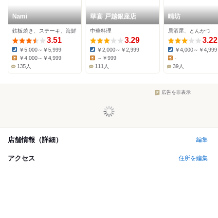
Nami
華宴 戸越銀座店
晴坊
鉄板焼き、ステーキ、海鮮
中華料理
居酒屋、とんかつ
3.51
3.29
3.22
￥5,000～￥5,999
￥2,000～￥2,999
￥4,000～￥4,999
Dinner:
Dinner:
Dinner:
￥4,000～￥4,999
～￥999
-
Lunch:
Lunch:
Lunch:
135人
111人
39人
広告を非表示
店舗情報（詳細）
編集
アクセス
住所を編集