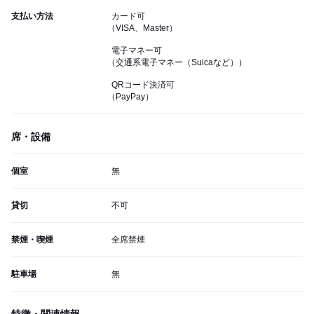
支払い方法
カード可
（VISA、Master）
電子マネー可
（交通系電子マネー（Suicaなど））
QRコード決済可
（PayPay）
席・設備
個室
無
貸切
不可
禁煙・喫煙
全席禁煙
駐車場
無