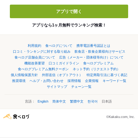
アプリで開く
アプリなら1ヶ月無料でランキング検索！
利用規約
食べログについて
携帯電話番号認証とは
口コミ・ランキングに対する取り組み
飲食店・飲食企業様向けサービス
食べログ店舗会員について
広告（メーカー・団体様等向け）について
機能改善要望
口コミガイドライン
食べログプレミアム
食べログプレミアム無料クーポン
ネット予約（リクエスト予約）
個人情報保護方針
外部送信（オプトアウト）
特定商取引法に基づく表記
推奨環境
ヘルプ・お問い合わせ
採用情報
企業情報
キーワード一覧
サイトマップ
チェーン一覧
言語：
English
简体中文
繁體中文
한국어
日本語
©Kakaku.com, Inc.