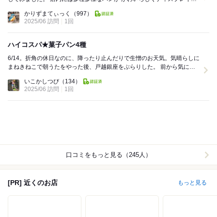
れていて、 あれこれ迷う間にも、 ...
かりずまてぃっく
（997）
2025/06 訪問
1回
ハイコスパ★菓子パン4種
6/14。折角の休日なのに、降ったり止んだりで生憎のお天気。気晴らしに
まねきねこで朝うたをやった後、戸越銀座をぶらりした。 前から気にな
っていたこちらのパン屋。戸越銀座は近所なの...
いこかしつび
（134）
2025/06 訪問
1回
口コミをもっと見る（245人）
[PR] 近くのお店
もっと見る