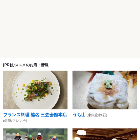
[PR]おススメのお店・情報
フランス料理 榛名 三笠会館本店
うち山
(東銀座/懐石)
(銀座/フレンチ)