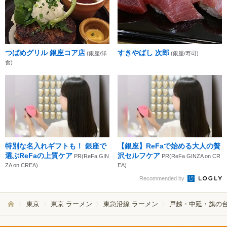
つばめグリル 銀座コア店
すきやばし 次郎
(銀座/洋
(銀座/寿司)
食)
特別な名入れギフトも！ 銀座で
【銀座】ReFaで始める大人の贅
選ぶReFaの上質ケア
沢セルフケア
PR(ReFa GIN
PR(ReFa GINZA on CR
ZA on CREA)
EA)
Recommended by
東京
東京 ラーメン
東急沿線 ラーメン
戸越・中延・旗の台