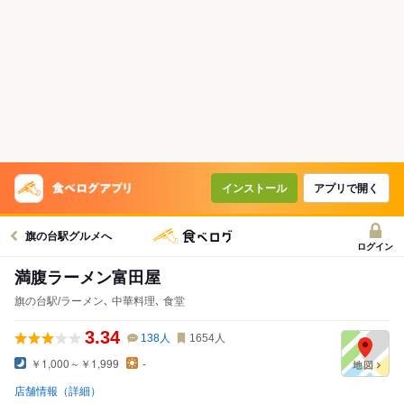
インストール
アプリで開く
旗の台駅グルメへ
ログイン
満腹ラーメン富田屋
旗の台駅/ラーメン､ 中華料理､ 食堂
3.34
138
人
1654
人
￥1,000～￥1,999
-
店舗情報（詳細）