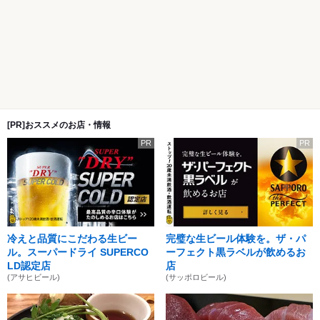
[PR]おススメのお店・情報
PR
PR
冷えと品質にこだわる生ビー
完璧な生ビール体験を。ザ・パ
ル。スーパードライ SUPERCO
ーフェクト黒ラベルが飲めるお
LD認定店
店
(アサヒビール)
(サッポロビール)