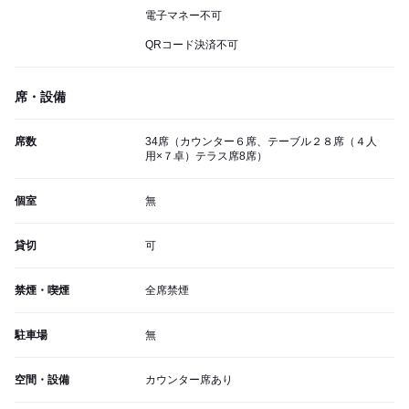
電子マネー不可
QRコード決済不可
席・設備
席数
34席（カウンター６席、テーブル２８席（４人
用×７卓）テラス席8席）
個室
無
貸切
可
禁煙・喫煙
全席禁煙
駐車場
無
空間・設備
カウンター席あり