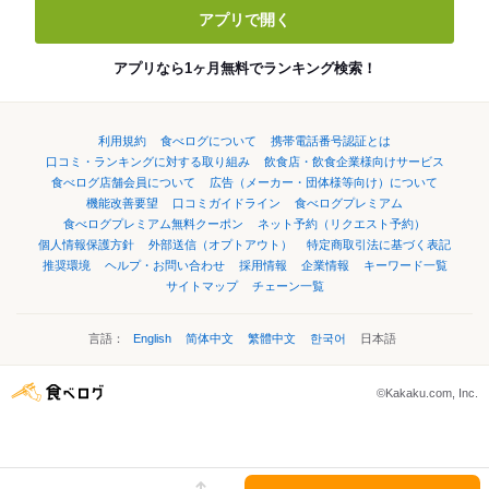
アプリで開く
アプリなら1ヶ月無料でランキング検索！
利用規約
食べログについて
携帯電話番号認証とは
口コミ・ランキングに対する取り組み
飲食店・飲食企業様向けサービス
食べログ店舗会員について
広告（メーカー・団体様等向け）について
機能改善要望
口コミガイドライン
食べログプレミアム
食べログプレミアム無料クーポン
ネット予約（リクエスト予約）
個人情報保護方針
外部送信（オプトアウト）
特定商取引法に基づく表記
推奨環境
ヘルプ・お問い合わせ
採用情報
企業情報
キーワード一覧
サイトマップ
チェーン一覧
言語：
English
简体中文
繁體中文
한국어
日本語
©Kakaku.com, Inc.