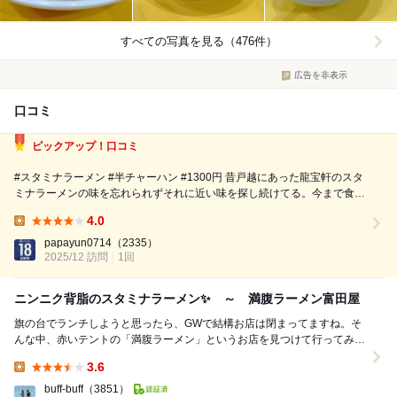
すべての写真を見る（476件）
広告を非表示
口コミ
ピックアップ！口コミ
#スタミナラーメン #半チャーハン #1300円 昔戸越にあった龍宝軒のスタ
ミナラーメンの味を忘れられずそれに近い味を探し続けてる。今まで食べ
た中で一番似ていたのは千葉のアリランラーメン。ここのスタミナラーメ
4.0
ンも似てそうなので昭和医大での眼科の検査の後チャレンジ。 提供され
Lunch:
ると豚バラ玉ねぎニラの...
papayun0714
（2335）
2025/12 訪問
1回
ニンニク背脂のスタミナラーメン✨ ～ 満腹ラーメン富田屋
旗の台でランチしようと思ったら、GWで結構お店は閉まってますね。そ
んな中、赤いテントの「満腹ラーメン」というお店を見つけて行ってみま
した。店内は普通の町中華という感じで、カウンター...
3.6
Lunch:
buff-buff
（3851）