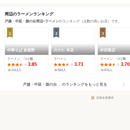
周辺のラーメンランキング
戸越・中延・旗の台周辺
×
ラーメン
のランキング（点数の高いお店）です。
1
2
3
中華そば 多賀野
のスた 本店
井田商店
ラーメン、つけ麺
ラーメン
ラーメン、つけ麺
3.85
3.73
3.70
2412人
594人
876人
戸越・中延・旗の台周辺×ラーメン
のランキングをもっと見る
広告を非表示