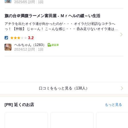
2025/05 訪問
1回
旗の台＠満腹ラーメン富田屋 - Ｍｒヘルの緩～い生活
アチラを出たオイラ達が向かったのが・・・ オイラだけ初訪なコチラへ
っ！ 【外観】 じゃ～ん！ こ～んな感じ・・・ 呑み足りないオイラ達はコ
チラへ突撃です！...
3.2
Dinner:
ヘルちゃん
（1283）
2024/12 訪問
1回
口コミをもっと見る（138人）
[PR] 近くのお店
もっと見る