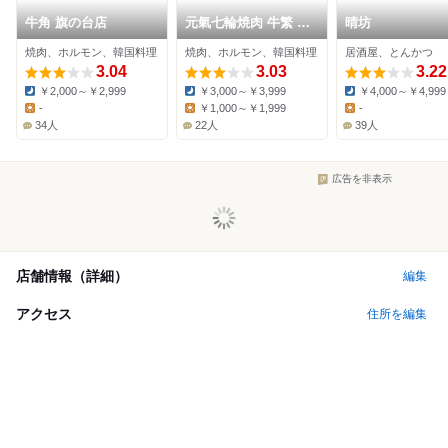
牛角 旗の台店
元氣七輪焼肉 牛繁 荏
晴坊
原中延店
焼肉、ホルモン、韓国料理
焼肉、ホルモン、韓国料理
居酒屋、とんかつ
3.04
3.03
3.22
￥2,000～￥2,999
￥3,000～￥3,999
￥4,000～￥4,999
Dinner:
Dinner:
Dinner:
-
￥1,000～￥1,999
-
Lunch:
Lunch:
Lunch:
34人
22人
39人
広告を非表示
店舗情報（詳細）
編集
アクセス
住所を編集