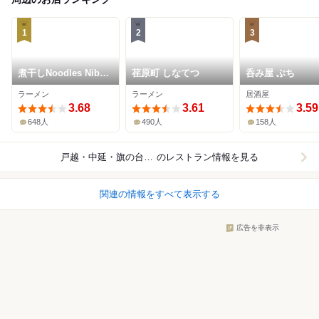
1
2
3
煮干しNoodles Nibo
荏原町 しなてつ
呑み屋 ぶち
Nibo Cino
ラーメン
ラーメン
居酒屋
3.68
3.61
3.59
648人
490人
158人
戸越・中延・旗の台周辺
のレストラン情報を見る
関連の情報をすべて表示する
広告を非表示