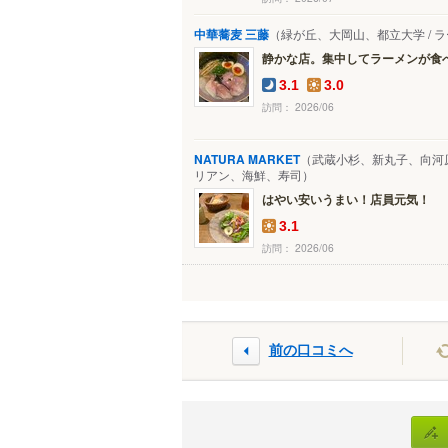
中華蕎麦 三藤
（緑が丘、大岡山、都立大学 / 
静かな店。集中してラーメンが食
3.1
3.0
訪問： 2026/06
NATURA MARKET
（武蔵小杉、新丸子、向河原 
リアン、海鮮、寿司）
はやい安いうまい！店員元気！
3.1
訪問： 2026/06
前の口コミへ