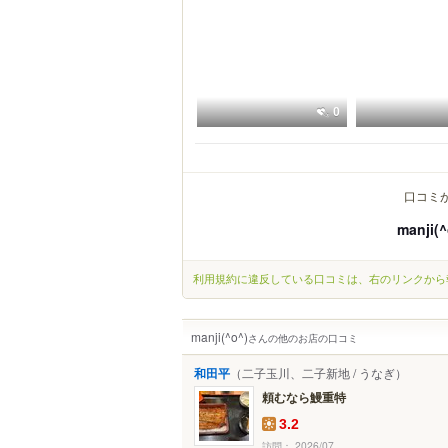
0
口コミ
manji(^
利用規約に違反している口コミは、右のリンクから
manji(^o^)
さんの他のお店の口コミ
和田平
（二子玉川、二子新地 / うなぎ）
頼むなら鰻重特
3.2
訪問： 2026/07