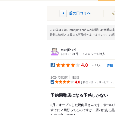
前の口コミへ
この口コミは、manji(^o^)さんが訪問した当時
最新の情報とは異なる可能性がありますので、お
manji(^o^)
口コミ101件
フォロワー136人
4.0
詳細
－
1人
2024/05訪問
1
回目
4.0
料理・味
-
サービス
-
予約困難店になる予感しかない
3月にオープンした焼肉屋さんです。食べロ
すでに２回行ってるのですが、店内にある黒
た方が良いです！