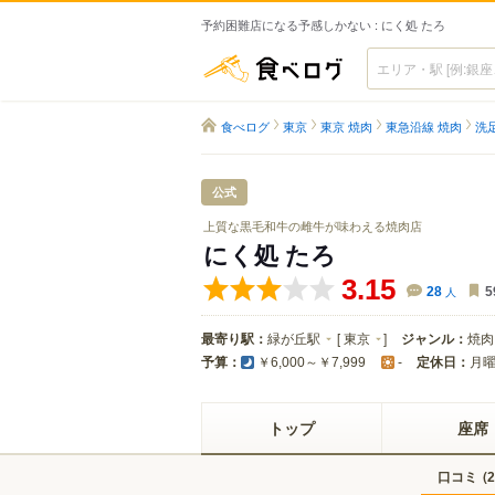
予約困難店になる予感しかない : にく処 たろ
食べログ
食べログ
東京
東京 焼肉
東急沿線 焼肉
洗
公式
上質な黒毛和牛の雌牛が味わえる焼肉店
にく処 たろ
3.15
28
人
5
最寄り駅：
緑が丘駅
[
東京
]
ジャンル：
焼肉
予算：
定休日：
月
￥6,000～￥7,999
-
トップ
座席
口コミ
(
2