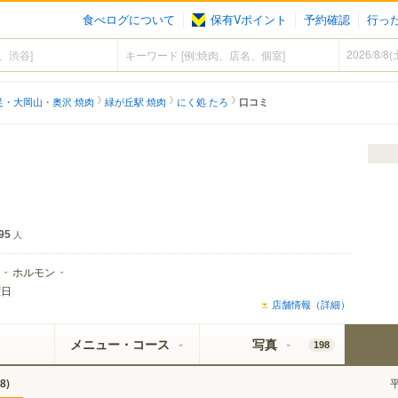
食べログについて
保有Vポイント
予約確認
行っ
足・大岡山・奥沢 焼肉
緑が丘駅 焼肉
にく処 たろ
口コミ
95
人
ホルモン
曜日
店舗情報（詳細）
メニュー・コース
写真
198
)
8