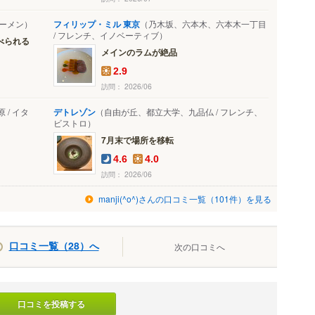
ラーメン）
フィリップ・ミル 東京
（乃木坂、六本木、六本木一丁目
/ フレンチ、イノベーティブ）
べられる
メインのラムが絶品
2.9
訪問： 2026/06
/ イタ
デトレゾン
（自由が丘、都立大学、九品仏 / フレンチ、
ビストロ）
7月末で場所を移転
4.6
4.0
訪問： 2026/06
manji(^o^)さんの口コミ一覧（101件）を見る
口コミ一覧（28）へ
次の口コミへ
口コミを投稿する