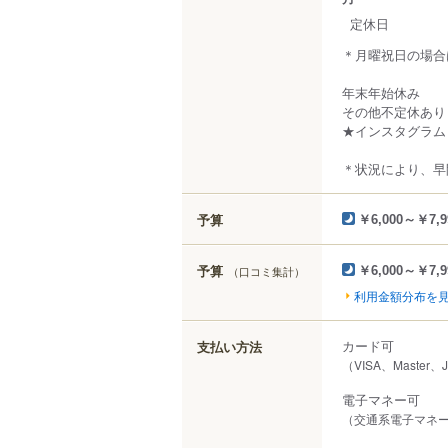
定休日
＊月曜祝日の場合
年末年始休み
その他不定休あり
★インスタグラム
＊状況により、早
予算
￥6,000～￥7,9
予算
（口コミ集計）
￥6,000～￥7,9
利用金額分布を
カード可
支払い方法
（VISA、Master、
電子マネー可
（交通系電子マネー（S