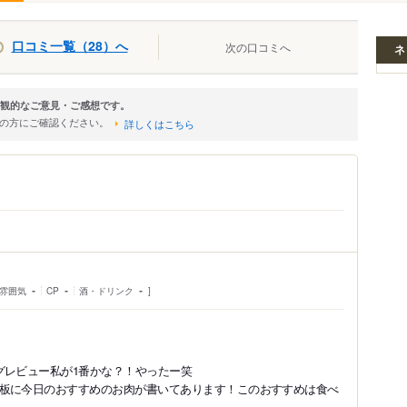
口コミ一覧（28）へ
次の口コミへ
ネ
の主観的なご意見・ご感想です。
店の方にご確認ください。
詳しくはこちら
雰囲気
-
CP
-
酒・ドリンク
-
グレビュー私が1番かな？！やったー笑
板に今日のおすすめのお肉が書いてあります！このおすすめは食べ