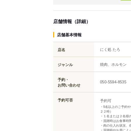
店舗情報（詳細）
店舗基本情報
にく処 たろ
店名
焼肉、ホルモン
ジャンル
予約・
050-5594-8535
お問い合わせ
予約可否
予約可
・5名以上のご予約
２２時）
・１名または２名様
・混雑時はお食事時
・肉の仕入れ状況、
・混雑時やお席によ