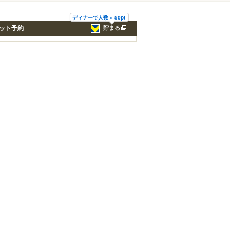
ディナーで人数 × 50pt
ット予約
貯まる