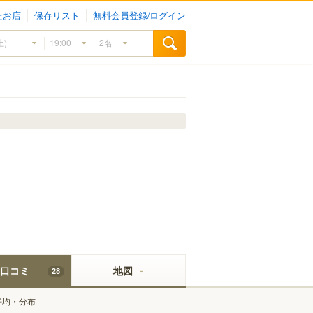
たお店
保存リスト
無料会員登録/ログイン
口コミ
地図
28
平均・分布