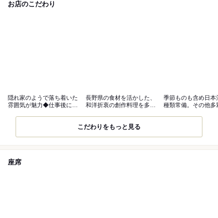
お店のこだわり
隠れ家のようで落ち着いた
長野県の食材を活かした、
季節ものも含め日本酒
雰囲気が魅力◆仕事後にふ
和洋折衷の創作料理を多数
種類常備。その他多
らっとどうぞ
ご用意
リンクも
こだわりをもっと見る
座席