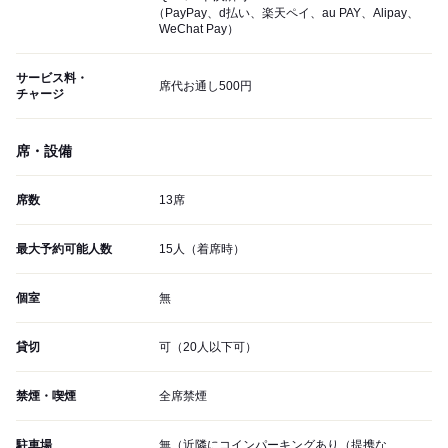
（PayPay、d払い、楽天ペイ、au PAY、Alipay、
WeChat Pay）
サービス料・
席代お通し500円
チャージ
席・設備
席数
13席
最大予約可能人数
15人（着席時）
個室
無
貸切
可（20人以下可）
禁煙・喫煙
全席禁煙
駐車場
無（近隣にコインパーキングあり（提携な