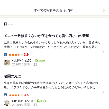
すべての写真を見る（67件）
口コミ
メニュー数は多くないが何を食べても旨い西小山の新星
以前は晩翠という名の牛タンをウリにした飲み屋が入っていた、裏通りの
半地下っぽい物件。その頃は行ったことなかったんだけど、写真を見ると
内装や家具はそのまま使ってるみたいで、完全に居抜...
3.9
Dinner:
yuMMy;)
（150）
2026/05 訪問
1回
暗闇の先に
東急目黒線 西小山駅の商店街路地裏にひっそりとオープンした和食のお
店。 『フジミドウ』の手前を曲がったところにあるのだが、半地下なの
で明かりもほぼ漏れておらず、地元民ですら気...
3.5
Dinner:
Suekkss
（2205）
2025/10 訪問
1回