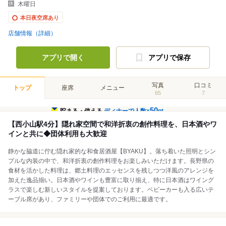
木曜日
本日夜空席あり
店舗情報（詳細）
アプリで開く
アプリで保存
写真
口コミ
トップ
座席
メニュー
65
7
50
貯まる・使える
ディナーで人数×
pt
【西小山駅4分】隠れ家空間で和洋折衷の創作料理を、日本酒やワ
インと共に◆団体利用も大歓迎
静かな脇道に佇む隠れ家的な和食居酒屋【BYAKU】。落ち着いた照明とシン
プルな内装の中で、和洋折衷の創作料理をお楽しみいただけます。長野県の
食材を活かした料理は、郷土料理のエッセンスを残しつつ洋風のアレンジを
加えた逸品揃い。日本酒やワインも豊富に取り揃え、特に日本酒はワイング
ラスで楽しむ新しいスタイルを提案しております。ベビーカーも入る広いテ
ーブル席があり、ファミリーや団体でのご利用に最適です。