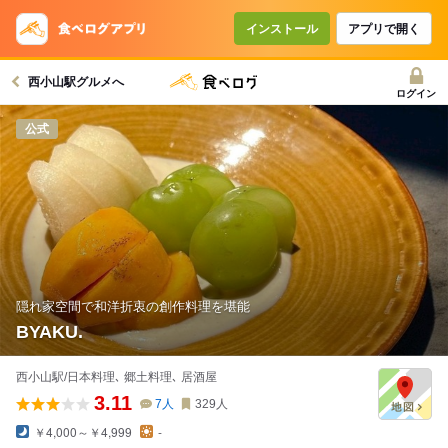
インストール
アプリで開く
西小山駅グルメへ
ログイン
公式
隠れ家空間で和洋折衷の創作料理を堪能
BYAKU.
西小山駅/日本料理､ 郷土料理､ 居酒屋
3.11
7
人
329
人
￥4,000～￥4,999
-