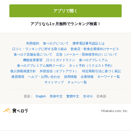
アプリで開く
アプリなら1ヶ月無料でランキング検索！
利用規約
食べログについて
携帯電話番号認証とは
口コミ・ランキングに対する取り組み
飲食店・飲食企業様向けサービス
食べログ店舗会員について
広告（メーカー・団体様等向け）について
機能改善要望
口コミガイドライン
食べログプレミアム
食べログプレミアム無料クーポン
ネット予約（リクエスト予約）
個人情報保護方針
外部送信（オプトアウト）
特定商取引法に基づく表記
推奨環境
ヘルプ・お問い合わせ
採用情報
企業情報
キーワード一覧
サイトマップ
チェーン一覧
言語：
English
简体中文
繁體中文
한국어
日本語
©Kakaku.com, Inc.