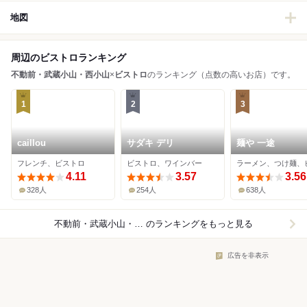
地図
周辺のビストロランキング
不動前・武蔵小山・西小山
×
ビストロ
のランキング（点数の高いお店）です。
1
2
3
caillou
サダキ デリ
麺や 一途
フレンチ、ビストロ
ビストロ、ワインバー
4.11
3.57
3.56
328人
254人
638人
不動前・武蔵小山・西小山×ビストロ
のランキングをもっと見る
広告を非表示