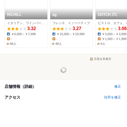
RICHILL
ag
DOTCH 3℃
イタリアン、ワインバー、ビストロ
フレンチ、イノベーティブ
ビストロ、カフェ、
3.32
3.27
3.06
￥6,000～￥7,999
￥15,000～￥19,999
￥3,000～￥3,999
Dinner:
Dinner:
Dinner:
-
-
￥1,000～￥1,999
Lunch:
Lunch:
Lunch:
66人
48人
6人
広告を非表示
店舗情報（詳細）
修正
アクセス
住所を修正