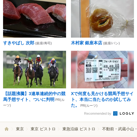
すきやばし 次郎
木村家 銀座本店
(銀座/寿司)
(銀座/パン)
【話題沸騰】3連単連続的中の競
Xで何度も見かける競馬予想サイ
馬予想サイト、ついに判明
ト、本当に当たるのか試してみ
PR(ル
た。
ーツ)
PR(ルーツ)
Recommended by
東京
東京 ビストロ
東急沿線 ビストロ
不動前・武蔵小山・