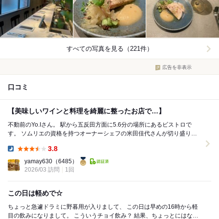
すべての写真を見る（221件）
広告を非表示
口コミ
【美味しいワインと料理を綺麗に整ったお店で…】
不動前のYo.Iさん。 駅から五反田方面に5.6分の場所にあるビストロで
す。 ソムリエの資格を持つオーナーシェフの米田佳代さんが切り盛りす
るお店です。 店内はブルーグレーで統...
3.8
Dinner:
yamay630
（6485）
2026/03 訪問
1回
この日は軽めで☆
ちょっと急遽ドラミに野暮用が入りまして、 この日は早めの16時から軽
目の飲みになりまして。 こういうチョイ飲み？ 結果、ちょっとにはなら