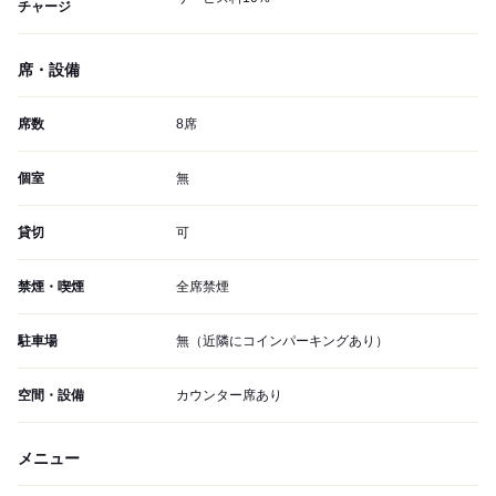
チャージ
席・設備
席数
8席
個室
無
貸切
可
禁煙・喫煙
全席禁煙
駐車場
無（近隣にコインパーキングあり）
空間・設備
カウンター席あり
メニュー