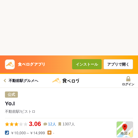
インストール
アプリで開く
不動前駅グルメへ
ログイン
公式
Yo.I
不動前駅/ビストロ
3.06
12
人
1307
人
￥10,000～￥14,999
-