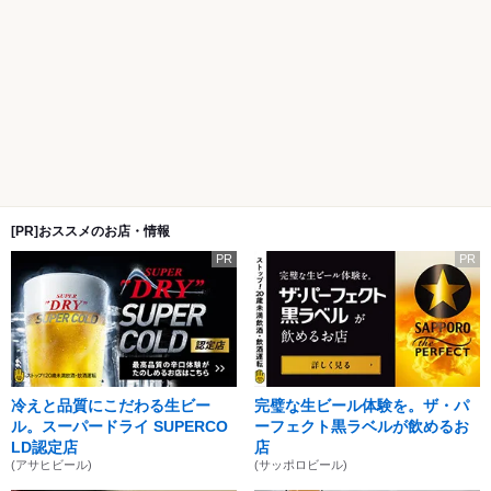
[PR]おススメのお店・情報
PR
PR
冷えと品質にこだわる生ビー
完璧な生ビール体験を。ザ・パ
ル。スーパードライ SUPERCO
ーフェクト黒ラベルが飲めるお
LD認定店
店
(アサヒビール)
(サッポロビール)