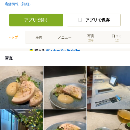
店舗情報（詳細）
アプリで開く
アプリで保存
写真
口コミ
トップ
座席
メニュー
209
12
50
貯まる
ディナーで人数×
pt
写真