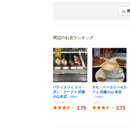
周辺のお店ランキング
1
2
パティスリィ ドゥ・
ネモ・ベーカリー＆カ
ボン・クーフゥ 武蔵
フェ 武蔵小山 本店
小山本店
（959）
（1054）
（ケーキ）
（パン）
3.75
3.73