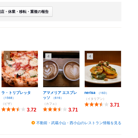
閉店・休業・移転・重複の報告
4
4
3
ラ・トリプレッタ
アマメリア エスプレ
nerisa
（163）
ッソ
（1568）
（616）
（イタリアン）
（ピザ）
（カフェ）
3.71
3.72
3.71
不動前・武蔵小山・西小山のレストラン情報を見る