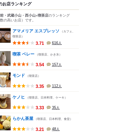
のお店ランキング
前・武蔵小山・西小山×喫茶店
のランキング
数の高いお店）
です。
アマメリア エスプレッソ
（カフェ、
喫茶店）
3.71
616
人
喫茶 ベレー
（喫茶店、かき氷）
3.54
157
人
モンド
（喫茶店）
3.35
112
人
ケノヒ
（喫茶店、日本料理、ケーキ）
3.33
35
人
らかん茶屋
（喫茶店、日本料理、食堂）
3.21
48
人