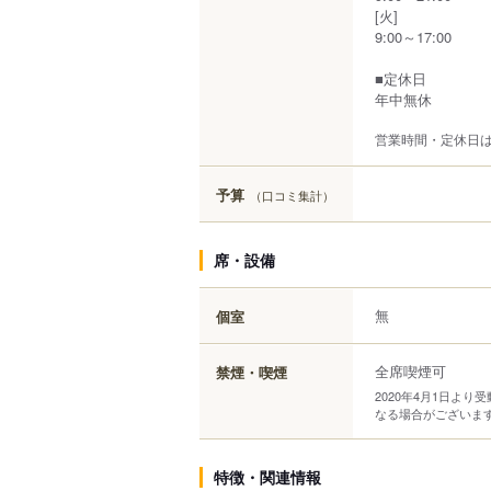
[火]
9:00～17:00
■定休日
年中無休
営業時間・定休日
予算
（口コミ集計）
席・設備
無
個室
全席喫煙可
禁煙・喫煙
2020年4月1日よ
なる場合がございま
特徴・関連情報