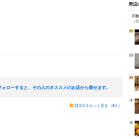
周辺
不動
（点
1
2
3
フォローすると、その人のオススメのお店から探せます。
4
口コミ
をもっと見る （
6
人）
5