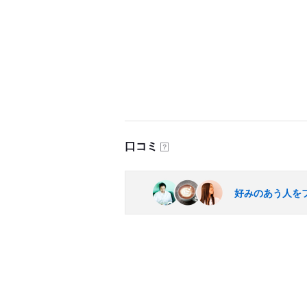
口コミ
？
好みのあう人を