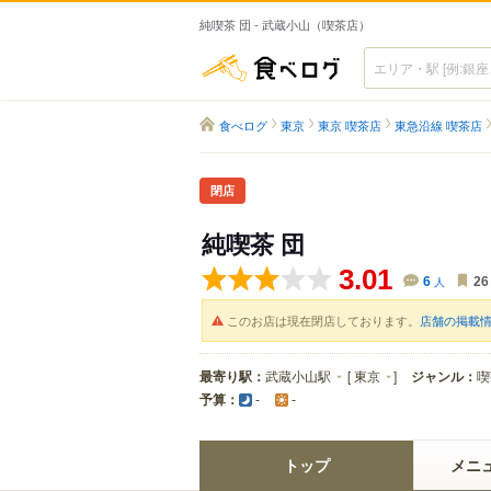
純喫茶 団 - 武蔵小山（喫茶店）
食べログ
食べログ
東京
東京 喫茶店
東急沿線 喫茶店
閉店
純喫茶 団
3.01
6
人
26
このお店は現在閉店しております。
店舗の掲載
最寄り駅：
武蔵小山駅
[
東京
]
ジャンル：
喫
予算：
-
-
トップ
メニ