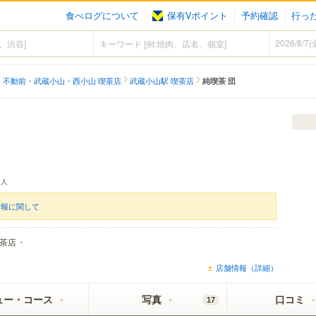
食べログについて
保有Vポイント
予約確認
行っ
不動前・武蔵小山・西小山 喫茶店
武蔵小山駅 喫茶店
純喫茶 団
人
情報に関して
茶店
店舗情報（詳細）
ュー・コース
写真
口コミ
17