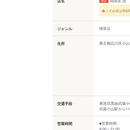
店名
純喫茶 団
閉店
このお店は現在
喫茶店
ジャンル
東京都
品川区
小山
住所
東急目黒線武蔵小
交通手段
武蔵小山駅から11
■営業時間
営業時間
9:00～21:00