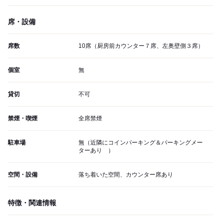
席・設備
席数
10席（厨房前カウンター７席、左奥壁側３席）
個室
無
貸切
不可
禁煙・喫煙
全席禁煙
駐車場
無（近隣にコインパーキング＆パーキングメー
ターあり ）
空間・設備
落ち着いた空間、カウンター席あり
特徴・関連情報