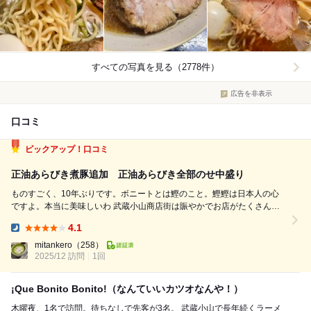
すべての写真を見る（2778件）
広告を非表示
口コミ
ピックアップ！口コミ
正油あらびき煮豚追加 正油あらびき全部のせ中盛り
ものすごく、10年ぶりです。ボニートとは鰹のこと。鰹鰹は日本人の心
ですよ。本当に美味しいわ 武蔵小山商店街は賑やかでお店がたくさんあ
ってラーメン屋も多いのよね。でも知ってるところはここしかないわよボ
4.1
ニートさん。お久しぶりですわ 平日夜の部の15分前で一番乗りです 行列
Dinner:
とまでは行かないけ...
mitankero
（258）
2025/12 訪問
1回
¡Que Bonito Bonito!（なんていいカツオなんや！）
木曜夜、1名で訪問。待ちなしで先客が3名。 武蔵小山で長年続くラーメ