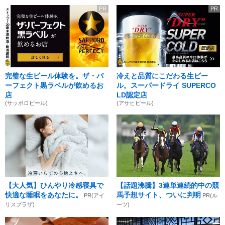
PR
PR
完璧な生ビール体験を。ザ・パ
冷えと品質にこだわる生ビー
ーフェクト黒ラベルが飲めるお
ル。スーパードライ SUPERCO
店
LD認定店
(サッポロビール)
(アサヒビール)
【大人気】ひんやり冷感寝具で
【話題沸騰】3連単連続的中の競
快適な睡眠をあなたに。
馬予想サイト、ついに判明
PR(アイ
PR(ル
リスプラザ)
ーツ)