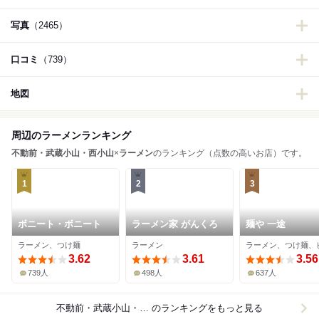
写真
（2465）
口コミ
（739）
地図
周辺のラーメンランキング
不動前・武蔵小山・西小山
×
ラーメン
のランキング（点数の高いお店）です。
1
2
3
ボニート・ボニート
ラーメン家 がんくろ
麺や 一途
ラーメン、つけ麺
ラーメン
3.62
3.61
3.56
739人
498人
637人
不動前・武蔵小山・西小山×ラーメン
のランキングをもっと見る