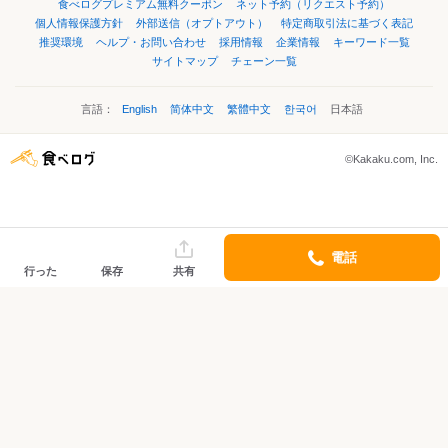
食べログプレミアム無料クーポン
ネット予約（リクエスト予約）
個人情報保護方針
外部送信（オプトアウト）
特定商取引法に基づく表記
推奨環境
ヘルプ・お問い合わせ
採用情報
企業情報
キーワード一覧
サイトマップ
チェーン一覧
言語：
English
简体中文
繁體中文
한국어
日本語
©Kakaku.com, Inc.
電話
行った
保存
共有