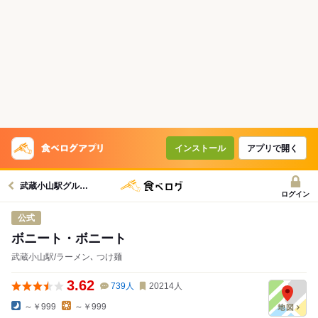
インストール
アプリで開く
武蔵小山駅グルメへ
ログイン
公式
ボニート・ボニート
武蔵小山駅/ラーメン､ つけ麺
3.62
739
人
20214
人
～￥999
～￥999