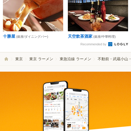
十勝屋
天空飲茶酒家
(銀座/ダイニングバー)
(銀座/中華料理)
Recommended by
東京
東京 ラーメン
東急沿線 ラーメン
不動前・武蔵小山・