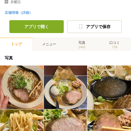
月曜日
店舗情報（詳細）
アプリで開く
アプリで保存
写真
口コミ
トップ
メニュー
2465
739
写真