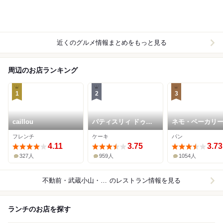
近くのグルメ情報まとめをもっと見る
周辺のお店ランキング
1
2
3
caillou
パティスリィ ドゥ・
ネモ・ベーカリ
ボン・クーフゥ 武蔵
フェ 武蔵小山 本
フレンチ
ケーキ
パン
小山本店
4.11
3.75
3.73
327人
959人
1054人
不動前・武蔵小山・西小山
のレストラン情報を見る
ランチのお店を探す