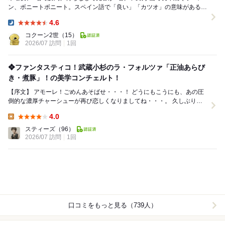
ン、ボニートボニート。スペイン語で「良い」「カツオ」の意味があるボ
ニートを冠する魚介系ラーメンのお店です。...
4.6
Dinner:
コクーン2世
（15）
2026/07 訪問
1回
❖ファンタスティコ！武蔵小杉のラ・フォルツァ「正油あらび
き・煮豚」！の美学コンチェルト！
【序文】 アモーレ！ごめんあそばせ・・・！ どうにもこうにも、あの圧
倒的な濃厚チャーシューが再び恋しくなりましてね・・・。 久しぶり
に、武蔵小杉の「ボニート・ボニート」へ...
4.0
Lunch:
スティーズ
（96）
2026/07 訪問
1回
口コミをもっと見る（739人）