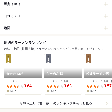
写真
（181）
口コミ
（61）
地図
周辺のラーメンランキング
若林～上町（世田谷線）
×
ラーメン
のランキング（点数の高いお店）です。
1
2
3
タナカ ロボ
らーめん 陸
松波ラーメン店
ラーメン
ラーメン、つけ麺
ラーメン、つけ麺、
3.64
3.63
3.57
430人
657人
463人
若林～上町（世田谷線）×ラーメン
のランキングをもっと見る