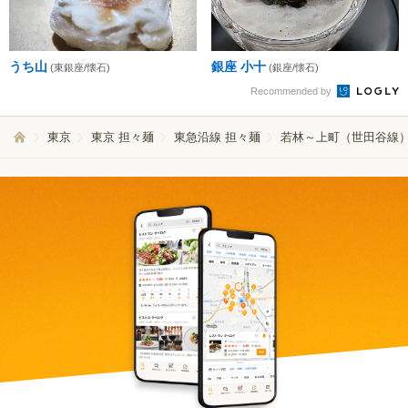
うち山
銀座 小十
(東銀座/懐石)
(銀座/懐石)
Recommended by
東京
東京 担々麺
東急沿線 担々麺
若林～上町（世田谷線）