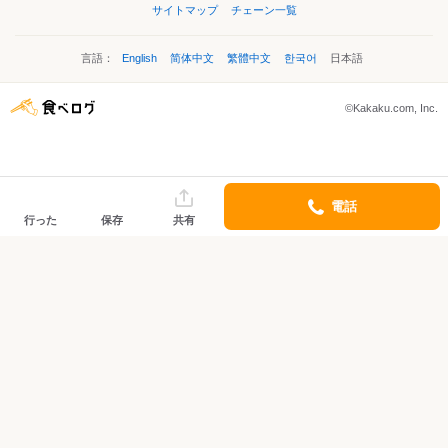
サイトマップ
チェーン一覧
言語：
English
简体中文
繁體中文
한국어
日本語
©Kakaku.com, Inc.
電話
行った
保存
共有