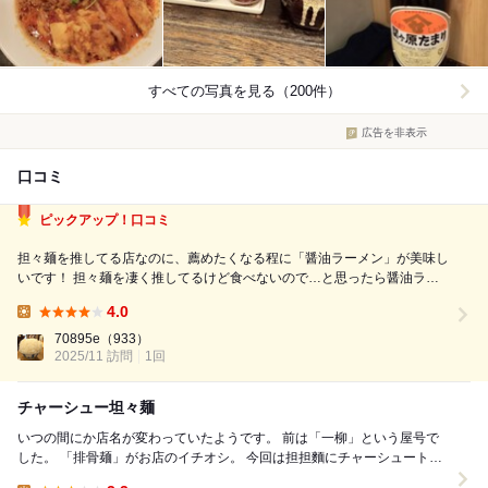
すべての写真を見る（200件）
広告を非表示
口コミ
ピックアップ！口コミ
担々麺を推してる店なのに、薦めたくなる程に「醤油ラーメン」が美味し
いです！ 担々麺を凄く推してるけど食べないので…と思ったら醤油ラー
メンあるじゃん！ってことで食べてみたら、食べ易くも印象残るラーメン
4.0
でした。 スタンダードな見た目だけど、ストレート麺に少しだけ濃いめ
Lunch:
のスープがいい！ スト...
70895e
（933）
2025/11 訪問
1回
チャーシュー坦々麺
いつの間にか店名が変わっていたようです。 前は「一柳」という屋号で
した。 「排骨麺」がお店のイチオシ。 今回は担担麵にチャーシュートッ
ピング。 チャーシューはラーメンに...