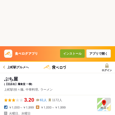
インストール
アプリで開く
上町駅グルメへ
ログイン
ぶち屋
(【旧店名】麺食堂 一柳)
上町駅/担々麺､ 中華料理､ ラーメン
3.20
61
人
1172
人
￥1,000～￥1,999
￥1,000～￥1,999
火曜日、水曜日