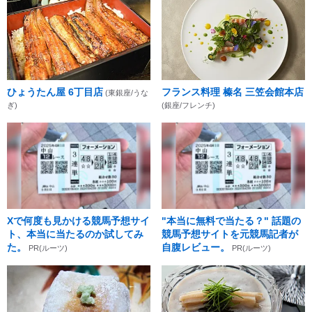
ひょうたん屋 6丁目店
フランス料理 榛名 三笠会館本店
(東銀座/うな
ぎ)
(銀座/フレンチ)
Xで何度も見かける競馬予想サイ
"本当に無料で当たる？" 話題の
ト、本当に当たるのか試してみ
競馬予想サイトを元競馬記者が
た。
自腹レビュー。
PR(ルーツ)
PR(ルーツ)