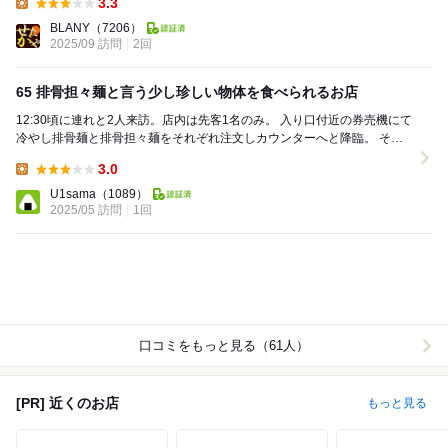
3.3
Lunch:
BLANY
（7206）
2025/09 訪問
2回
65 排骨担々麺と言う少し珍しい物体を食べられるお店
12:30頃に連れと2人来訪。店内は先客1名のみ。 入り口付近の券売機にて
冷やし排骨麺と排骨担々麺をそれぞれ注文しカウンターへと降臨。 そし
て待つこと10分程で着丼したのが写真...
3.0
Lunch:
U1sama
（1089）
2025/05 訪問
1回
口コミをもっと見る（61人）
[PR] 近くのお店
もっと見る