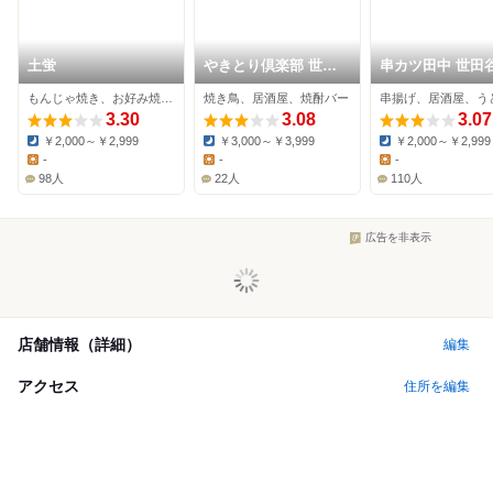
土蛍
やきとり倶楽部 世田
串カツ田中 世田
谷店
もんじゃ焼き、お好み焼き、居酒屋
焼き鳥、居酒屋、焼酎バー
串揚げ、居酒屋、う
3.30
3.08
3.07
￥2,000～￥2,999
￥3,000～￥3,999
￥2,000～￥2,999
Dinner:
Dinner:
Dinner:
-
-
-
Lunch:
Lunch:
Lunch:
98人
22人
110人
広告を非表示
店舗情報（詳細）
編集
アクセス
住所を編集