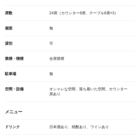
席数
24席（カウンター8席、テーブル6席×3）
個室
無
貸切
可
禁煙・喫煙
全席禁煙
駐車場
無
空間・設備
オシャレな空間、落ち着いた空間、カウンター
席あり
メニュー
ドリンク
日本酒あり、焼酎あり、ワインあり