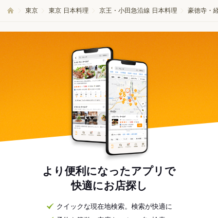
東京
東京 日本料理
京王・小田急沿線 日本料理
豪徳寺・
より便利になったアプリで
快適にお店探し
クイックな現在地検索。検索が快適に