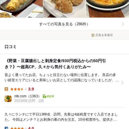
すべての写真を見る（286件）
広告を非表示
口コミ
《野菜・豆腐揚出しと刺身定食/930円税込からの50円引
き？》〜超高CP、久々から気付くありがたみ〜
昔よく通ってたお店。ちょっと目立たない場所に位置します。 良店の多
い経堂エリアにいると美味しいお店としての認識になっていましたが、拠
点が変わり久々訪問したら【量×値段×質】のCP...
3.9
Lunch:
ntk.com
（1363）
2023/09 訪問
1回
久々にランチにて平日13時頃、訪問。先客は4組程度ですぐ入店できまし
た。 今回はメンチ？とお刺身の幕の内を注文。10分程度待ち、提供され
ました。このクオリティーで1千円は頭が下が...
4.0