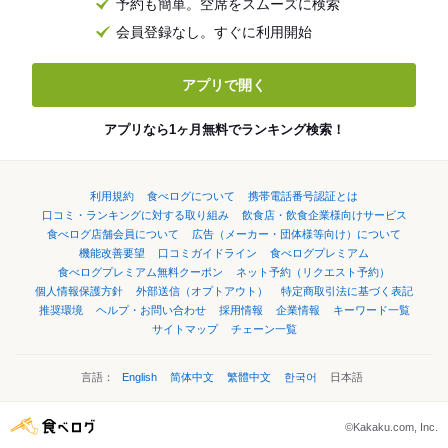
予約も簡単。空席をスムーズに検索
会員登録なし。すぐに利用開始
アプリで開く
アプリなら1ヶ月無料でランキング検索！
利用規約
食べログについて
携帯電話番号認証とは
口コミ・ランキングに対する取り組み
飲食店・飲食企業様向けサービス
食べログ店舗会員について
広告（メーカー・団体様等向け）について
機能改善要望
口コミガイドライン
食べログプレミアム
食べログプレミアム無料クーポン
ネット予約（リクエスト予約）
個人情報保護方針
外部送信（オプトアウト）
特定商取引法に基づく表記
推奨環境
ヘルプ・お問い合わせ
採用情報
企業情報
キーワード一覧
サイトマップ
チェーン一覧
言語：
English
简体中文
繁體中文
한국어
日本語
©Kakaku.com, Inc.