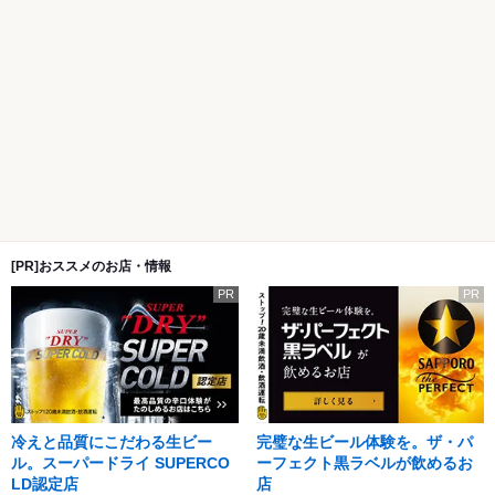
[PR]おススメのお店・情報
PR
PR
冷えと品質にこだわる生ビー
完璧な生ビール体験を。ザ・パ
ル。スーパードライ SUPERCO
ーフェクト黒ラベルが飲めるお
LD認定店
店