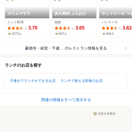
ガラムマサラ
炭火焼肉 ふちおか
ホットケーキ つ
み舎
インド料理
焼肉
パンケーキ
3.70
3.65
3.62
1073人
697人
469人
豪徳寺・経堂・千歳船橋
のレストラン情報を見る
ランチのお店を探す
子連れでランチができるお店
ランチで使える和食のお店
関連の情報をすべて表示する
広告を非表示