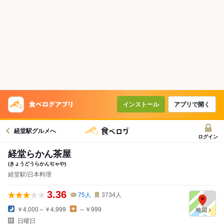
インストール
アプリで開く
経堂駅グルメへ
ログイン
経堂らかん茶屋
(きょうどうらかんぢゃや)
経堂駅/日本料理
3.36
75
人
3734
人
￥4,000～￥4,999
～￥999
日曜日