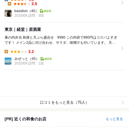
Dinner:
3.5
Lunch:
basslion
（40）
2026/08 訪問
3回
東京｜経堂｜居酒屋
幕の内弁当 刺身と天ぷら盛合せ ¥980 この内容で980円はコスパよすぎ
です！ メイン2品に付け合わせ、サラダ、味噌汁も付いています。 天ぷ
ら揚げたてサクサクでした...
3.2
Lunch:
みぜっと
（45）
2025/09 訪問
1回
口コミをもっと見る（75人）
[PR] 近くの和食のお店
もっと見る