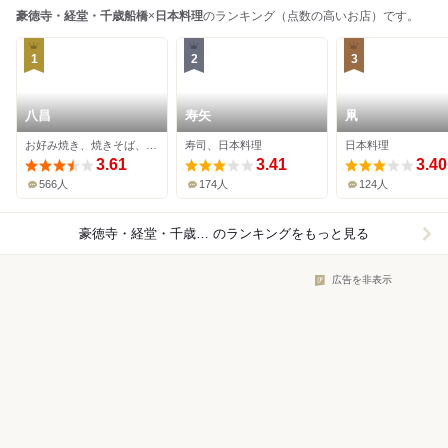
豪徳寺・経堂・千歳船橋
×
日本料理
のランキング（点数の高いお店）です。
1
2
3
八昌
寿矢
凧
お好み焼き、焼きそば、日本料理
寿司、日本料理
日本料理
3.61
3.41
3.40
566人
174人
124人
豪徳寺・経堂・千歳船橋×日本料理
のランキングをもっと見る
広告を非表示