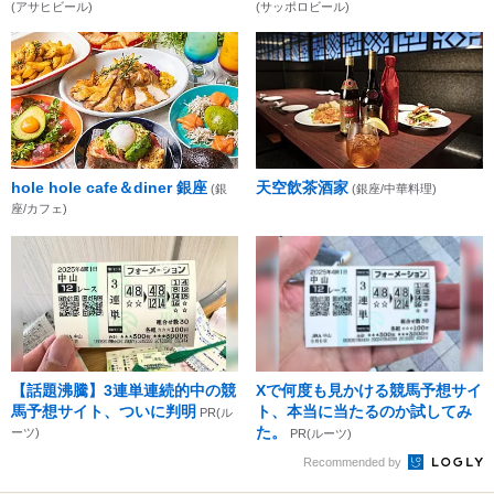
(アサヒビール)
(サッポロビール)
hole hole cafe＆diner 銀座
天空飲茶酒家
(銀
(銀座/中華料理)
座/カフェ)
【話題沸騰】3連単連続的中の競
Xで何度も見かける競馬予想サイ
馬予想サイト、ついに判明
ト、本当に当たるのか試してみ
PR(ル
た。
ーツ)
PR(ルーツ)
Recommended by