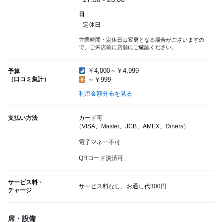
日
定休日
営業時間・定休日は変更となる場合がございますの
で、ご来店前に店舗にご確認ください。
￥4,000～￥4,999
予算
（口コミ集計）
～￥999
利用金額分布を見る
支払い方法
カード可
（VISA、Master、JCB、AMEX、Diners）
電子マネー不可
QRコード決済可
サービス料・
サービス料なし、お通し代300円
チャージ
席・設備