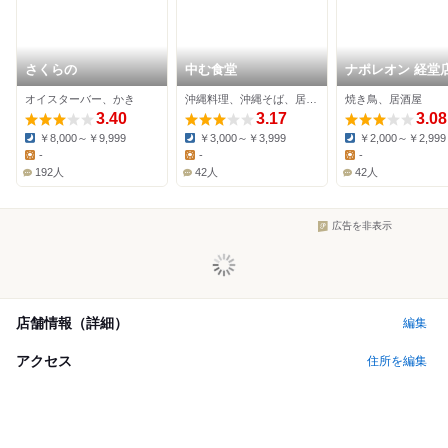
さくらの
中む食堂
ナポレオン 経堂
オイスターバー、かき
沖縄料理、沖縄そば、居酒屋
焼き鳥、居酒屋
3.40
3.17
3.08
￥8,000～￥9,999
￥3,000～￥3,999
￥2,000～￥2,999
Dinner:
Dinner:
Dinner:
-
-
-
Lunch:
Lunch:
Lunch:
192人
42人
42人
広告を非表示
店舗情報（詳細）
編集
アクセス
住所を編集