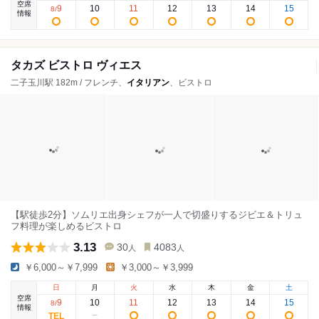
空席
9
10
11
12
13
14
15
8
/
情報
タカズ ビストロ ヴィエス
二子玉川駅 182m / フレンチ、
イタリアン
、ビストロ
【駅徒歩2分】ソムリエ出身シェフが一人で切盛りするジビエ＆トリュ
フ料理が楽しめるビストロ
3.13
30
4083
人
人
￥6,000～￥7,999
￥3,000～￥3,999
日
月
火
水
木
金
土
空席
9
10
11
12
13
14
15
8
/
情報