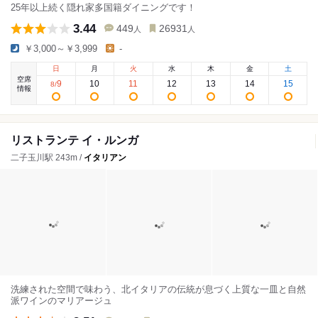
25年以上続く隠れ家多国籍ダイニングです！
3.44
449
26931
人
人
￥3,000～￥3,999
-
日
月
火
水
木
金
土
空席
9
10
11
12
13
14
15
8
/
情報
リストランテ イ・ルンガ
二子玉川駅 243m /
イタリアン
洗練された空間で味わう、北イタリアの伝統が息づく上質な一皿と自然
派ワインのマリアージュ