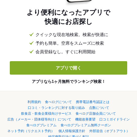
より便利になったアプリで
快適にお店探し
クイックな現在地検索。検索が快適に
予約も簡単。空席をスムーズに検索
会員登録なし。すぐに利用開始
アプリで開く
アプリなら1ヶ月無料でランキング検索！
利用規約
食べログについて
携帯電話番号認証とは
口コミ・ランキングに対する取り組み
点数について
飲食店・飲食企業様向けサービス
食べログ店舗会員について
広告（メーカー・団体様等向け）について
機能改善要望
口コミガイドライン
食べログプレミアム
食べログプレミアム無料クーポン
ネット予約（リクエスト予約）
個人情報保護方針
外部送信（オプトアウト）
特定商取引法に基づく表記