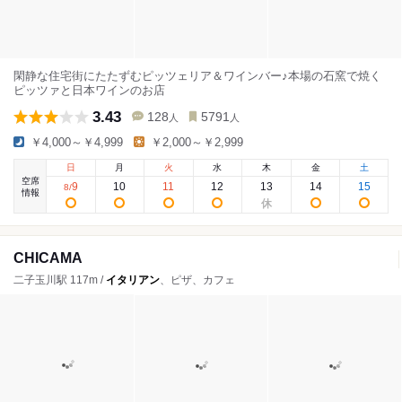
閑静な住宅街にたたずむピッツェリア＆ワインバー♪本場の石窯で焼く
ピッツァと日本ワインのお店
3.43
128
5791
人
人
￥4,000～￥4,999
￥2,000～￥2,999
日
月
火
水
木
金
土
空席
9
10
11
12
13
14
15
8
/
情報
CHICAMA
二子玉川駅 117m /
イタリアン
、ピザ、カフェ