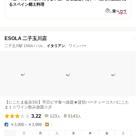
るスペイン郷土料理
ESOLA 二子玉川店
二子玉川駅 150m / バル、
イタリアン
、ワインバー
【にこたま徒歩3分】平日ピザ食べ放題★貸切パーティーコスパにこた
ま１☆ワイン飲み放題☆彡
3.22
123
5143
人
人
￥3,000～￥3,999
-
日
月
火
水
木
金
土