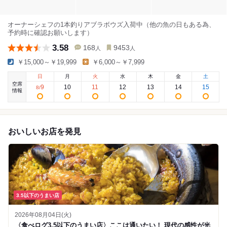
オーナーシェフの1本釣りアブラボウズ入荷中（他の魚の日もある為、
予約時に確認お願いします）
3.58
168
9453
人
人
￥15,000～￥19,999
￥6,000～￥7,999
日
月
火
水
木
金
土
空席
9
10
11
12
13
14
15
8
/
情報
おいしいお店を発見
3.5以下のうまい店
2026年08月04日(火)
〈食べログ3.5以下のうまい店〉ここは通いたい！ 現代の感性が光