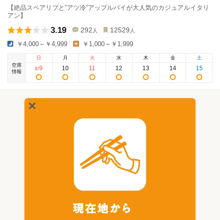
【絶品スペアリブと”アツ冷”アップルパイが大人気のカジュアルイタリ
アン】
3.19
292
12529
人
人
￥4,000～￥4,999
￥1,000～￥1,999
日
月
火
水
木
金
土
空席
9
10
11
12
13
14
15
8
/
情報