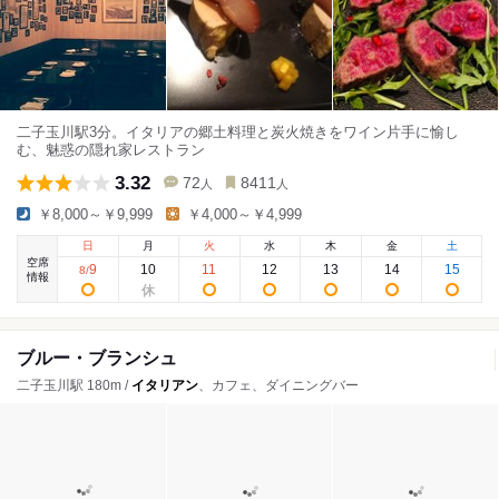
二子玉川駅3分。イタリアの郷土料理と炭火焼きをワイン片手に愉し
む、魅惑の隠れ家レストラン
3.32
72
8411
人
人
￥8,000～￥9,999
￥4,000～￥4,999
日
月
火
水
木
金
土
空席
9
10
11
12
13
14
15
8
/
情報
ブルー・ブランシュ
二子玉川駅 180m /
イタリアン
、カフェ、ダイニングバー