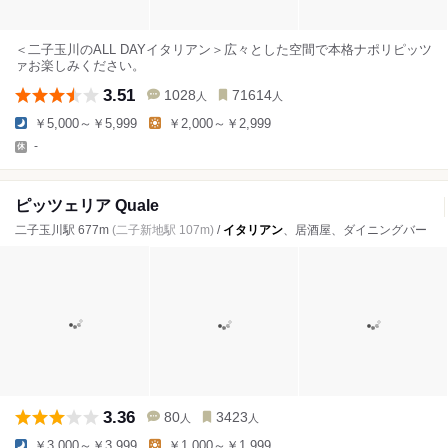
＜二子玉川のALL DAYイタリアン＞広々とした空間で本格ナポリピッツ
ァお楽しみください。
3.51
1028
71614
人
人
￥5,000～￥5,999
￥2,000～￥2,999
-
ピッツェリア Quale
二子玉川駅 677m
(二子新地駅 107m)
/
イタリアン
、居酒屋、ダイニングバー
3.36
80
3423
人
人
￥3,000～￥3,999
￥1,000～￥1,999