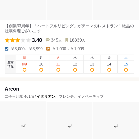
【創業33周年】「ハートフルリビング」がテーマのレストラン！絶品の
牡蠣料理ございます
3.40
345
18839
人
人
￥3,000～￥3,999
￥1,000～￥1,999
日
月
火
水
木
金
土
空席
9
10
11
12
13
14
15
8
/
情報
Arcon
二子玉川駅 461m /
イタリアン
、フレンチ、イノベーティブ