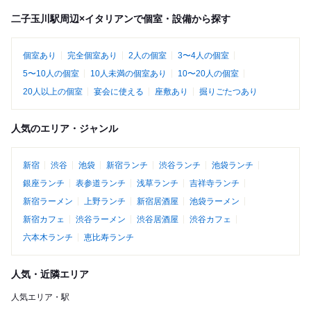
二子玉川駅周辺×イタリアンで個室・設備から探す
個室あり
完全個室あり
2人の個室
3〜4人の個室
5〜10人の個室
10人未満の個室あり
10〜20人の個室
20人以上の個室
宴会に使える
座敷あり
掘りごたつあり
人気のエリア・ジャンル
新宿
渋谷
池袋
新宿ランチ
渋谷ランチ
池袋ランチ
銀座ランチ
表参道ランチ
浅草ランチ
吉祥寺ランチ
新宿ラーメン
上野ランチ
新宿居酒屋
池袋ラーメン
新宿カフェ
渋谷ラーメン
渋谷居酒屋
渋谷カフェ
六本木ランチ
恵比寿ランチ
人気・近隣エリア
人気エリア・駅