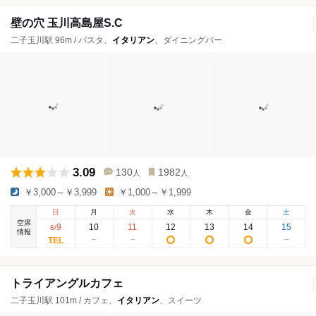
壁の穴 玉川高島屋S.C
二子玉川駅 96m / パスタ、
イタリアン
、ダイニングバー
3.09
130
1982
人
人
￥3,000～￥3,999
￥1,000～￥1,999
日
月
火
水
木
金
土
空席
9
10
11
12
13
14
15
8
/
情報
トライアングルカフェ
二子玉川駅 101m / カフェ、
イタリアン
、スイーツ