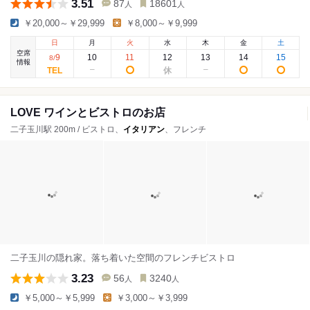
3.51
87
18601
人
人
￥20,000～￥29,999
￥8,000～￥9,999
日
月
火
水
木
金
土
空席
9
10
11
12
13
14
15
8
/
情報
LOVE ワインとビストロのお店
二子玉川駅 200m / ビストロ、
イタリアン
、フレンチ
二子玉川の隠れ家。落ち着いた空間のフレンチビストロ
3.23
56
3240
人
人
￥5,000～￥5,999
￥3,000～￥3,999