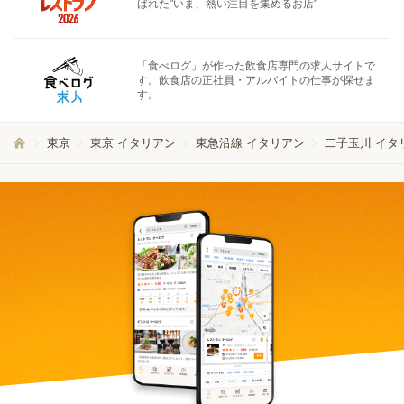
ばれた"いま、熱い注目を集めるお店"
「食べログ」が作った飲食店専門の求人サイトで
す。飲食店の正社員・アルバイトの仕事が探せま
す。
東京
東京 イタリアン
東急沿線 イタリアン
二子玉川 イタ