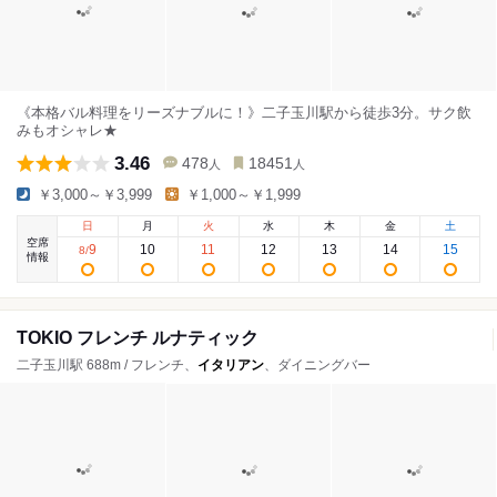
《本格バル料理をリーズナブルに！》二子玉川駅から徒歩3分。サク飲
みもオシャレ★
3.46
478
18451
人
人
￥3,000～￥3,999
￥1,000～￥1,999
日
月
火
水
木
金
土
空席
9
10
11
12
13
14
15
8
/
情報
TOKIO フレンチ ルナティック
二子玉川駅 688m / フレンチ、
イタリアン
、ダイニングバー