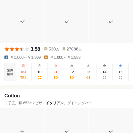
3.58
530
27088
人
人
￥1,000～￥1,999
￥1,000～￥1,999
日
月
火
水
木
金
土
空席
9
10
11
12
13
14
15
8
/
情報
Cotton
二子玉川駅 653m / ピザ、
イタリアン
、ダイニングバー