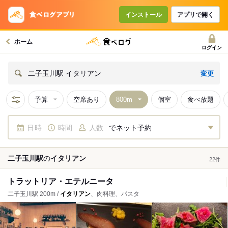
インストール
アプリで開く
ホーム
ログイン
変更
二子玉川駅 イタリアン
予算
空席あり
個室
食べ放題
日時
時間
人数
でネット予約
二子玉川駅
の
イタリアン
22
件
トラットリア・エテルニータ
二子玉川駅 200m /
イタリアン
、肉料理、パスタ