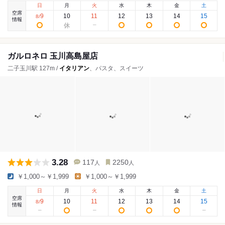
日
月
火
水
木
金
土
空席
9
10
11
12
13
14
15
8
/
情報
ガルロネロ 玉川高島屋店
二子玉川駅 127m /
イタリアン
、パスタ、スイーツ
3.28
117
2250
人
人
￥1,000～￥1,999
￥1,000～￥1,999
日
月
火
水
木
金
土
空席
9
10
11
12
13
14
15
8
/
情報