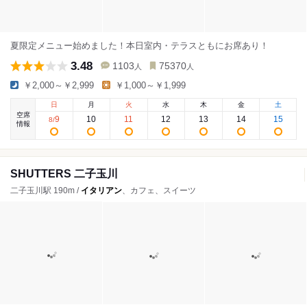
夏限定メニュー始めました！本日室内・テラスともにお席あり！
3.48
1103
75370
人
人
￥2,000～￥2,999
￥1,000～￥1,999
日
月
火
水
木
金
土
空席
9
10
11
12
13
14
15
8
/
情報
SHUTTERS 二子玉川
二子玉川駅 190m /
イタリアン
、カフェ、スイーツ