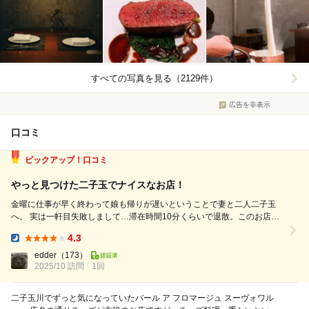
すべての写真を見る（2129件）
広告を非表示
口コミ
ピックアップ！口コミ
やっと見つけた二子玉でナイスなお店！
金曜に仕事が早く終わって娘も帰りが遅いということで妻と二人二子玉
へ。 実は一軒目失敗しまして…滞在時間10分くらいで退散。このお店の
ことはさすがに投稿しません そもそも二子玉に住んでもう3年経つけど残
4.3
念ながら、これは！というお店に出会えてない… こりゃ家帰ってフテ寝
Dinner:
だなぁ、なんて帰...
edder
（173）
2025/10 訪問
1回
二子玉川でずっと気になっていたバール ア フロマージュ スーヴォワル