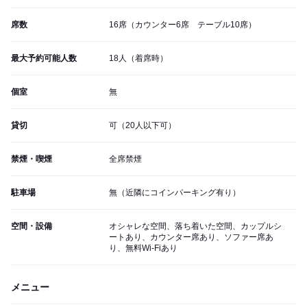
席数
16席（カウンター6席 テーブル10席）
最大予約可能人数
18人（着席時）
個室
無
貸切
可（20人以下可）
禁煙・喫煙
全席禁煙
駐車場
無（近隣にコインパーキング有り）
空間・設備
オシャレな空間、落ち着いた空間、カップルシ
ートあり、カウンター席あり、ソファー席あ
り、無料Wi-Fiあり
メニュー