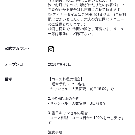
（子供椅子のご用意はございません。）
狭いお店ですので、騒がれたり他のお客様にご
迷惑がかかる場合はお声掛けさせて頂きます。
◎ ディナータイムはご利用頂けません。(年齢制
限はございませんが、大人の方と同じメニュー
のご提供となります。)
◎貸し切りでご利用の際は、可能です。メニュ
ー等は事前にご相談下さい。
公式アカウント
オープン日
2018年6月3日
備考
【コース料理の場合】
1. 通常予約（1〜3名様）
- キャンセル・人数変更：前日18:00まで
2. 4名様以上の予約
- キャンセル・人数変更：3日前まで
3. 当日キャンセルの場合
- コース料理：コース料金の100%を申し受けま
す
注意事項