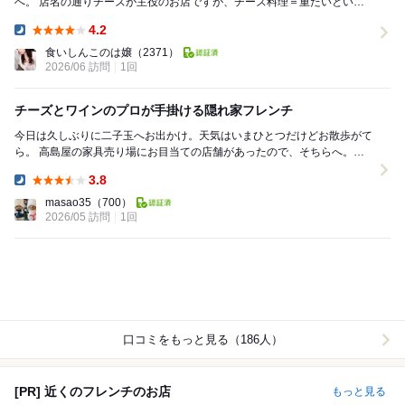
へ。 店名の通りチーズが主役のお店ですが、チーズ料理＝重たいという
イメージを良い意味で覆されました。 ...
4.2
Dinner:
食いしんこのは嬢
（2371）
2026/06 訪問
1回
チーズとワインのプロが手掛ける隠れ家フレンチ
今日は久しぶりに二子玉へお出かけ。天気はいまひとつだけどお散歩がて
ら。 高島屋の家具売り場にお目当ての店舗があったので、そちらへ。ソ
ファなど色々見ているうちに時間はあっという間に...
3.8
Dinner:
masao35
（700）
2026/05 訪問
1回
口コミをもっと見る（186人）
[PR] 近くのフレンチのお店
もっと見る