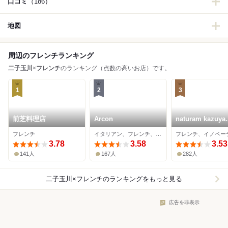
口コミ
（186）
地図
周辺のフレンチランキング
二子玉川
×
フレンチ
のランキング（点数の高いお店）です。
1
2
3
前芝料理店
Arcon
naturam kazuya
sugiura
フレンチ
イタリアン、フレンチ、イノベーティブ
フレンチ、イノベー
3.78
3.58
3.53
141人
167人
282人
二子玉川×フレンチ
のランキングをもっと見る
広告を非表示