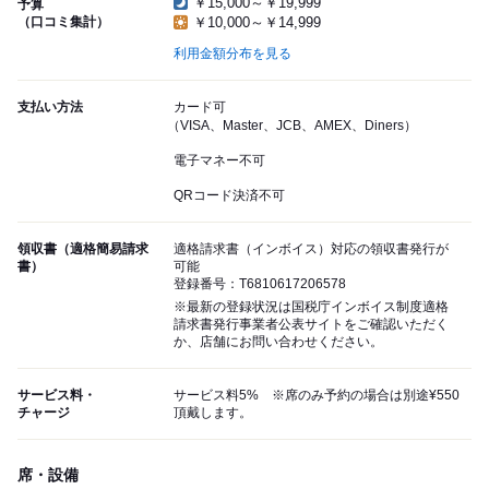
￥15,000～￥19,999
予算
（口コミ集計）
￥10,000～￥14,999
利用金額分布を見る
支払い方法
カード可
（VISA、Master、JCB、AMEX、Diners）
電子マネー不可
QRコード決済不可
領収書（適格簡易請求
適格請求書（インボイス）対応の領収書発行が
書）
可能
登録番号：T6810617206578
※最新の登録状況は国税庁インボイス制度適格
請求書発行事業者公表サイトをご確認いただく
か、店舗にお問い合わせください。
サービス料・
サービス料5% ※席のみ予約の場合は別途¥550
チャージ
頂戴します。
席・設備