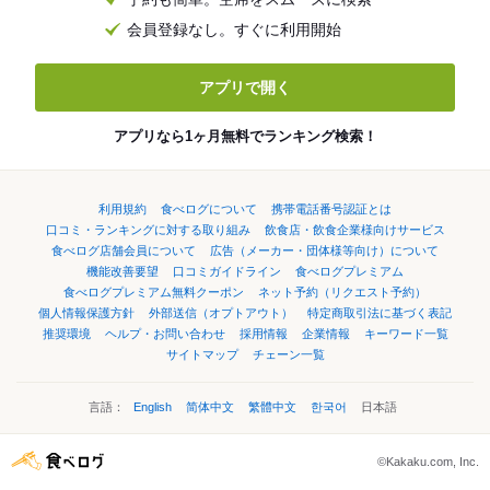
会員登録なし。すぐに利用開始
アプリで開く
アプリなら1ヶ月無料でランキング検索！
利用規約
食べログについて
携帯電話番号認証とは
口コミ・ランキングに対する取り組み
飲食店・飲食企業様向けサービス
食べログ店舗会員について
広告（メーカー・団体様等向け）について
機能改善要望
口コミガイドライン
食べログプレミアム
食べログプレミアム無料クーポン
ネット予約（リクエスト予約）
個人情報保護方針
外部送信（オプトアウト）
特定商取引法に基づく表記
推奨環境
ヘルプ・お問い合わせ
採用情報
企業情報
キーワード一覧
サイトマップ
チェーン一覧
言語：
English
简体中文
繁體中文
한국어
日本語
©Kakaku.com, Inc.