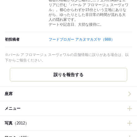
都会の喧騒から少し離れた二子玉川の閑静なエ
リアに佇む「バール ア フロマージュ スーヴォワ
ル」。都心からわずか15分という立地にありな
がら、ゆったりとした非日常の時間が流れる大
人の隠れ家です。
デートや記念日、大切な接待に。
初投稿者
フードブロガー アカヌマカズヤ
（988）
※バール ア フロマージュ スーヴォワルの店舗情報に誤りがある場合は、以
下からご報告ください。
誤りを報告する
座席
メニュー
写真
（2012）