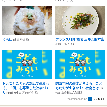
(サッポロビール)
(ロケットナウ)
うち山
フランス料理 榛名 三笠会館本店
(東銀座/懐石)
(銀座/フレンチ)
おとなとこどもの対話で生まれ
関西学院の生徒が考える、こど
る、「個」を尊重した社会づく
もたちが生きやすい社会とは
PR
り
(住友生命福祉文化財団)
PR(住友生命福祉文化財団)
Recommended by