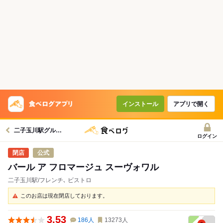
インストール
アプリで開く
二子玉川駅グルメへ
ログイン
公式
バール ア フロマージュ スーヴォワル
二子玉川駅/フレンチ､ ビストロ
このお店は現在閉店しております。
3.53
186
人
13273
人