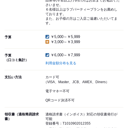
団体等(６名以上)予約の方はお店までお電話くだ
さいませ。
６名様以上はラブパーティープランをお薦めし
ております。
また、お子様の方はご入店ご遠慮いただいてま
す。
￥5,000～￥5,999
予算
￥3,000～￥3,999
￥6,000～￥7,999
予算
（口コミ集計）
利用金額分布を見る
支払い方法
カード可
（VISA、Master、JCB、AMEX、Diners）
電子マネー不可
QRコード決済不可
領収書（適格簡易請求
適格請求書（インボイス）対応の領収書発行が
書）
可能
登録番号：T1010902012355