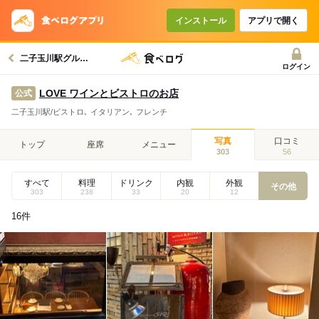
インストール
アプリで開く
二子玉川駅グルメへ
ログイン
LOVE ワインとビストロのお店
公式
二子玉川駅/ビストロ､ イタリアン､ フレンチ
写真
口コミ
トップ
座席
メニュー
303
56
すべて
料理
ドリンク
内観
外観
その他
303
238
33
20
12
16
件