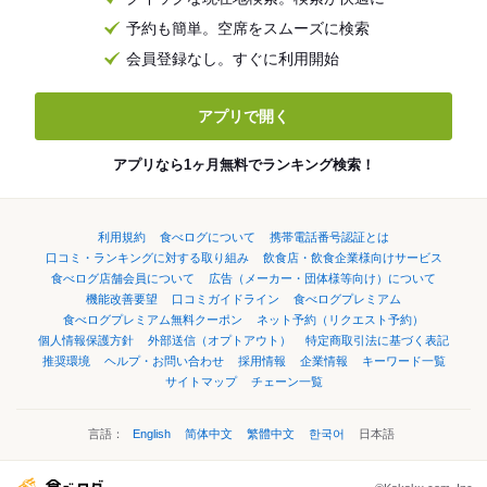
予約も簡単。空席をスムーズに検索
会員登録なし。すぐに利用開始
アプリで開く
アプリなら1ヶ月無料でランキング検索！
利用規約
食べログについて
携帯電話番号認証とは
口コミ・ランキングに対する取り組み
飲食店・飲食企業様向けサービス
食べログ店舗会員について
広告（メーカー・団体様等向け）について
機能改善要望
口コミガイドライン
食べログプレミアム
食べログプレミアム無料クーポン
ネット予約（リクエスト予約）
個人情報保護方針
外部送信（オプトアウト）
特定商取引法に基づく表記
推奨環境
ヘルプ・お問い合わせ
採用情報
企業情報
キーワード一覧
サイトマップ
チェーン一覧
言語：
English
简体中文
繁體中文
한국어
日本語