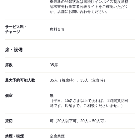
※最新の登録状況は国税庁インボイス制度適格
請求書発行事業者公表サイトをご確認いただく
か、店舗にお問い合わせください。
サービス料・
席料５％
チャージ
席・設備
席数
35席
最大予約可能人数
35人（着席時）、35人（立食時）
個室
無
（平日、15名さま以上であれば、 2時間貸切可
能です。店舗まで、ご相談くださいませ。）
貸切
可（20人以下可、20人～50人可）
禁煙・喫煙
全席禁煙