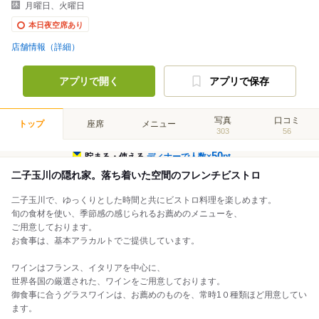
月曜日、火曜日
本日夜空席あり
店舗情報（詳細）
アプリで開く
アプリで保存
写真
口コミ
トップ
座席
メニュー
303
56
50
貯まる・使える
ディナーで人数×
pt
二子玉川の隠れ家。落ち着いた空間のフレンチビストロ
二子玉川で、ゆっくりとした時間と共にビストロ料理を楽しめます。
旬の食材を使い、季節感の感じられるお薦めのメニューを、
ご用意しております。
お食事は、基本アラカルトでご提供しています。
ワインはフランス、イタリアを中心に、
世界各国の厳選された、ワインをご用意しております。
御食事に合うグラスワインは、お薦めのものを、常時1０種類ほど用意してい
ます。