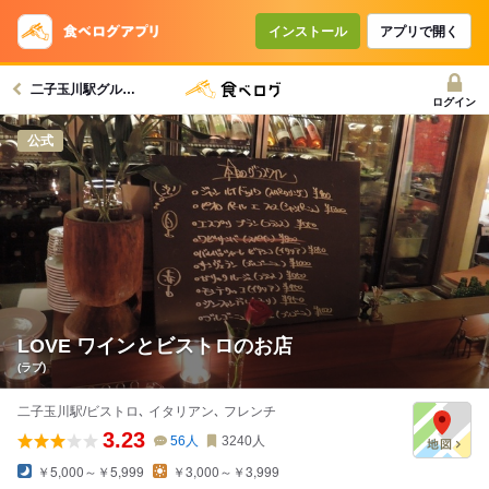
インストール
アプリで開く
二子玉川駅グルメへ
ログイン
公式
LOVE ワインとビストロのお店
(ラブ)
二子玉川駅/ビストロ､ イタリアン､ フレンチ
3.23
56
人
3240
人
￥5,000～￥5,999
￥3,000～￥3,999