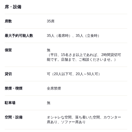
席・設備
席数
35席
最大予約可能人数
35人（着席時）、35人（立食時）
個室
無
（平日、15名さま以上であれば、 2時間貸切可
能です。店舗まで、ご相談くださいませ。）
貸切
可（20人以下可、20人～50人可）
禁煙・喫煙
全席禁煙
駐車場
無
空間・設備
オシャレな空間、落ち着いた空間、カウンター
席あり、ソファー席あり