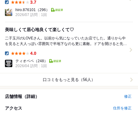
3.7
Dinner:
hiro.876101
（296）
2026/07 訪問
1回
美味しくて居心地良くて楽しくて♡
二子玉川のLOVEさん。以前から気になっていたお店でした。通りから中
を見ると大人っぽい雰囲気で半地下なのも更に素敵。ドアを開けると先ず
目に入るのがシャンデリア。でも派手過ぎず落ち着...
4.0
Dinner:
ティオペペ
（248）
2026/04 訪問
1回
口コミをもっと見る（56人）
店舗情報（詳細）
修正
アクセス
住所を修正