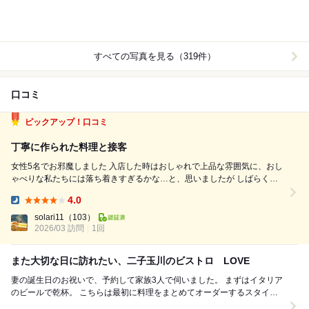
すべての写真を見る（319件）
口コミ
ピックアップ！口コミ
丁寧に作られた料理と接客
女性5名でお邪魔しました 入店した時はおしゃれで上品な雰囲気に、おし
ゃべりな私たちには落ち着きすぎるかな…と、思いましたが しばらくし
て満席になったらガヤガヤと賑やかになったので安心しておしゃべりが出
4.0
来ました 接客も丁寧で最初にメニューの説明をして下さいます。 シェフ
Dinner:
が一人なので提供に時...
solari11
（103）
2026/03 訪問
1回
また大切な日に訪れたい、二子玉川のビストロ LOVE
妻の誕生日のお祝いで、予約して家族3人で伺いました。 まずはイタリア
のビールで乾杯。 こちらは最初に料理をまとめてオーダーするスタイル
で、お店の方におすすめなどを相談しなが...