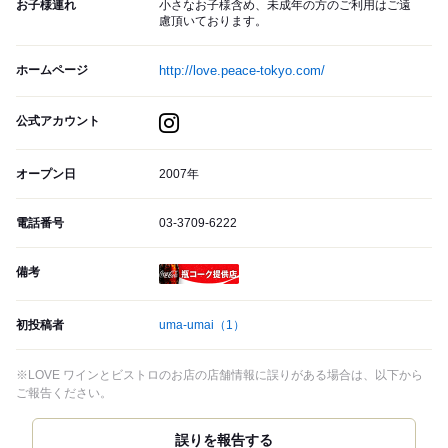
お子様連れ
小さなお子様含め、未成年の方のご利用はご遠
慮頂いております。
ホームページ
http://love.peace-tokyo.com/
公式アカウント
オープン日
2007年
電話番号
03-3709-6222
備考
瓶コーク提供店
初投稿者
uma-umai
（1）
※LOVE ワインとビストロのお店の店舗情報に誤りがある場合は、以下から
ご報告ください。
誤りを報告する