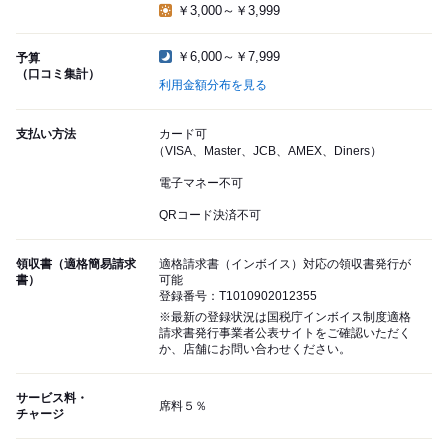
￥3,000～￥3,999
￥6,000～￥7,999
予算
（口コミ集計）
利用金額分布を見る
支払い方法
カード可
（VISA、Master、JCB、AMEX、Diners）
電子マネー不可
QRコード決済不可
領収書（適格簡易請求
適格請求書（インボイス）対応の領収書発行が
書）
可能
登録番号：T1010902012355
※最新の登録状況は国税庁インボイス制度適格
請求書発行事業者公表サイトをご確認いただく
か、店舗にお問い合わせください。
サービス料・
席料５％
チャージ