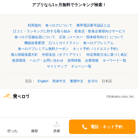
アプリなら1ヶ月無料でランキング検索！
利用規約
食べログについて
携帯電話番号認証とは
口コミ・ランキングに対する取り組み
飲食店・飲食企業様向けサービス
食べログ店舗会員について
広告（メーカー・団体様等向け）について
機能改善要望
口コミガイドライン
食べログプレミアム
食べログプレミアム無料クーポン
ネット予約（リクエスト予約）
個人情報保護方針
外部送信（オプトアウト）
特定商取引法に基づく表記
推奨環境
ヘルプ・お問い合わせ
採用情報
企業情報
キーワード一覧
サイトマップ
チェーン一覧
言語：
English
简体中文
繁體中文
한국어
日本語
©Kakaku.com, Inc.
電話・ネット予約
行った
保存
共有