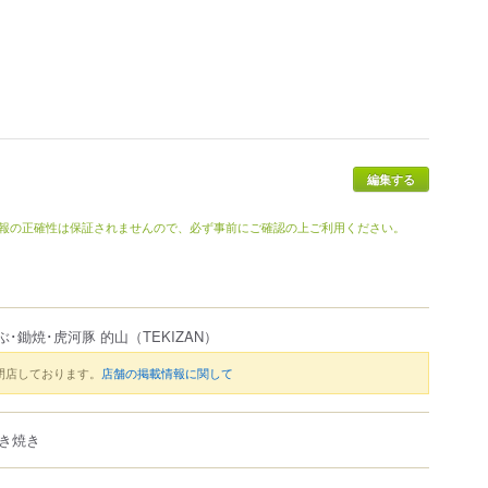
編集する
報の正確性は保証されませんので、必ず事前にご確認の上ご利用ください。
ぶ･鋤焼･虎河豚 的山
（TEKIZAN）
閉店しております。
店舗の掲載情報に関して
き焼き