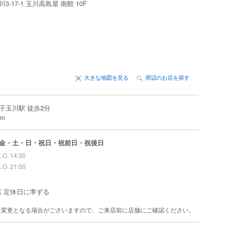
川
3-17-1
玉川高島屋 南館 10F
大きな地図を見る
周辺のお店を探す
子玉川駅 徒歩2分
m
金・土・日・祝日・祝前日・祝後日
L.O. 14:30
L.O. 21:00
店 定休日に準ずる
は変更となる場合がございますので、ご来店前に店舗にご確認ください。