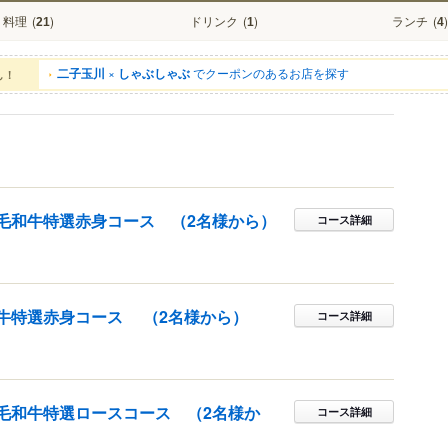
料理
(
)
ドリンク
(
)
ランチ
(
)
21
1
4
二子玉川
×
しゃぶしゃぶ
でクーポンのあるお店を探す
ん！
毛和牛特選赤身コース （2名様から）
コース詳細
牛特選赤身コース （2名様から）
コース詳細
毛和牛特選ロースコース （2名様か
コース詳細