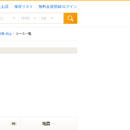
たお店
保存リスト
無料会員登録/ログイン
河豚 的山
コース一覧
地図
96