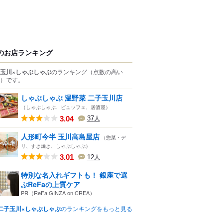
のお店ランキング
玉川×しゃぶしゃぶ
のランキング
（点数の高い
）
です。
しゃぶしゃぶ 温野菜 二子玉川店
（しゃぶしゃぶ、ビュッフェ、居酒屋）
3.04
37
人
人形町今半 玉川高島屋店
（惣菜・デ
リ、すき焼き、しゃぶしゃぶ）
3.01
12
人
特別な名入れギフトも！ 銀座で選
ぶReFaの上質ケア
PR（ReFa GINZA on CREA）
二子玉川×しゃぶしゃぶ
のランキングをもっと見る