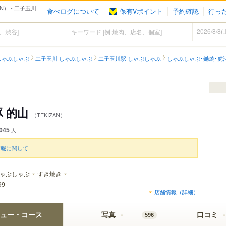
N） - 二子玉川
食べログについて
保有Vポイント
予約確認
行っ
しゃぶしゃぶ
二子玉川 しゃぶしゃぶ
二子玉川駅 しゃぶしゃぶ
しゃぶしゃぶ･鋤焼･虎
 的山
（TEKIZAN）
045
人
情報に関して
ゃぶしゃぶ
すき焼き
99
店舗情報（詳細）
ュー・コース
写真
口コミ
596