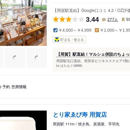
ジネススクエア
【用賀駅直結】Google口コミ 4.2 / O
3.44
人
277
5
￥4,000～￥4,999
￥1,000～￥1,9
貯まる・使える
【用賀】駅直結！マルシェ併設のちょっ
用賀駅北口直結、世田谷ビジネススクエア1階に
はちもぐ(6898)
by
ト予約
空席情報
とり家ゑび寿 用賀店
用賀駅 111m / 焼き鳥、居酒屋、手羽先