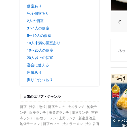
個室あり
完全個室あり
2人の個室
3〜4人の個室
5〜10人の個室
10人未満の個室あり
10〜20人の個室
ネッ
20人以上の個室
宴会に使える
座敷あり
掘りごたつあり
人気のエリア・ジャンル
新宿
渋谷
池袋
新宿ランチ
渋谷ランチ
池袋ラ
ンチ
銀座ランチ
表参道ランチ
浅草ランチ
吉祥
寺ランチ
新宿ラーメン
上野ランチ
新宿居酒屋
池袋ラーメン
新宿カフェ
渋谷ラーメン
渋谷居酒