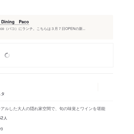
ining Paco
o（パコ）にランチ。こちらは３月７日OPENの新...
スタ
ーアルした大人の隠れ家空間で、旬の味覚とワインを堪能
人
52
99