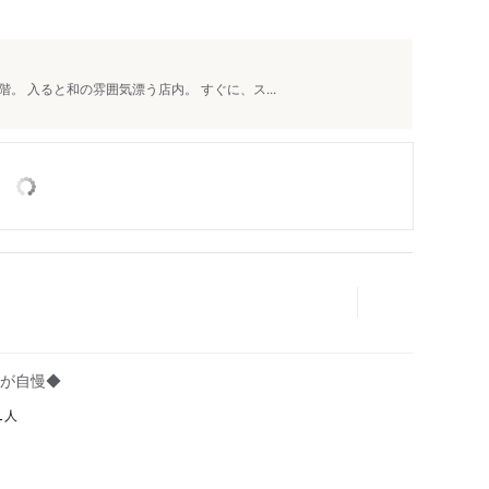
。 入ると和の雰囲気漂う店内。 すぐに、ス...
が自慢◆
人
1