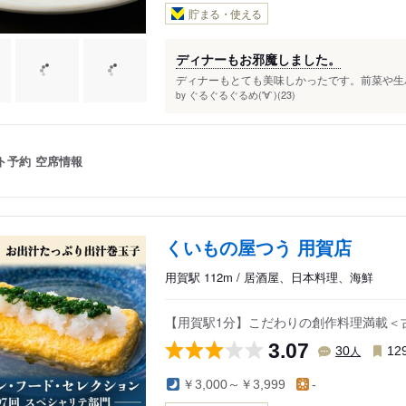
貯まる・使える
ディナーもお邪魔しました。
ディナーもとても美味しかったです。前菜や生ハ
ぐるぐるぐるめ('∀`)(23)
by
ト予約
空席情報
くいもの屋つう 用賀店
用賀駅 112m / 居酒屋、日本料理、海鮮
【用賀駅1分】こだわりの創作料理満載＜
3.07
人
30
12
￥3,000～￥3,999
-