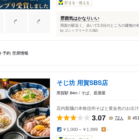
貯まる・使える
雰囲気はかなりいい
用賀の駅近く、歩いて2.3分のところの建物の4階
ゴン＝フリークス(82)
by
ト予約
空席情報
そじ坊 用賀SBS店
用賀駅 84m / そば、居酒屋
店内製麺の本格信州そばと黄金色のお出汁
3.07
人
72
45
￥1,000～￥1,999
-