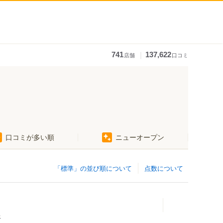
｜
741
137,622
店舗
口コミ
口コミが多い順
ニューオープン
「標準」の並び順について
点数について
ェ