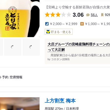
【宮崎より空輸する新鮮若鶏が自慢の大衆
3.06
人
56
92
￥2,000～￥2,999
￥1,000～￥1,9
貯まる・使える
大庄グループの宮崎産鶏料理チェーンの
って大正解
用賀駅東口から徒歩1分程度の場所にある大庄
コロタン(2263)
by
ト予約
空席情報
上方割烹 梅本
用賀駅 270m / 日本料理