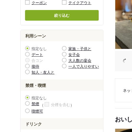
クーポン
テイクアウト
絞り込む
利用シーン
指定なし
家族・子供と
デート
女子会
合コン
大人数の宴会
接待
一人で入りやすい
知人・友人と
禁煙・喫煙
ネッ
指定なし
禁煙
分煙を含む
喫煙可
おい
ドリンク