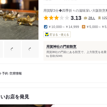
用賀駅3分◆四季折々の滋味深い大阪割烹
3.13
人
28
12
￥10,000～￥14,999
￥5,000～￥5,
貯まる・使える
用賀神社の門前割烹
用賀神社の門前にある割烹で、上方割烹を名乗る
呑助(5249)
by
ト予約
空席情報
しいお店を発見