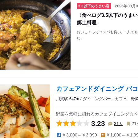
2026年08月0
3.5以下のうまい店
〈食べログ3.5以下のうま
郷土料理
おいしくってコスパも良い。1人で
た。
カフェアンドダイニング パコ
用賀駅 647m / ダイニングバー、カフェ、野
野菜を気軽に摂れるカフェダイニング☆ペ
3.23
人
31
21
￥3,000～￥3,999
￥1,000～￥1,9