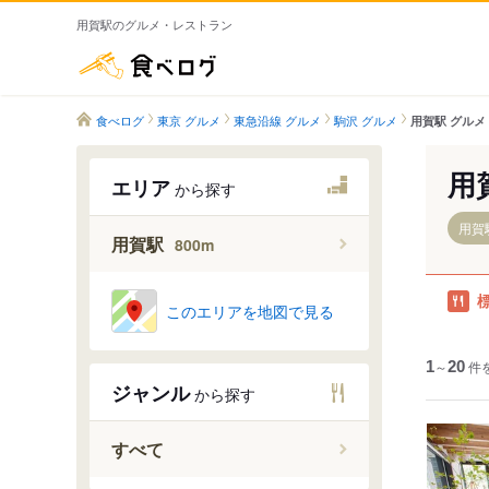
用賀駅のグルメ・レストラン
食べログ
食べログ
東京 グルメ
東急沿線 グルメ
駒沢 グルメ
用賀駅 グルメ
用
エリア
から探す
用賀駅
用賀駅
800m
このエリアを地図で見る
1
～
20
件
ジャンル
から探す
すべて