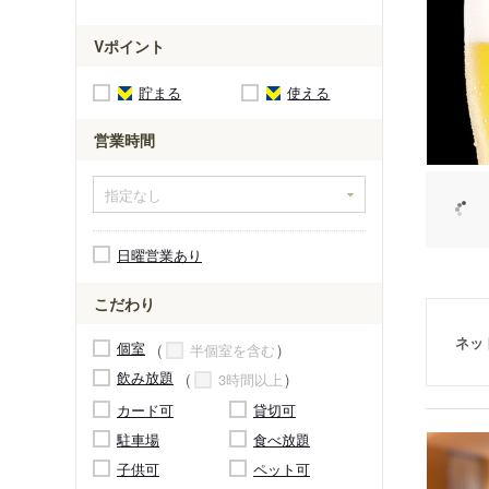
Vポイント
貯まる
使える
営業時間
日曜営業あり
こだわり
ネッ
個室
半個室を含む
飲み放題
3時間以上
カード可
貸切可
駐車場
食べ放題
子供可
ペット可