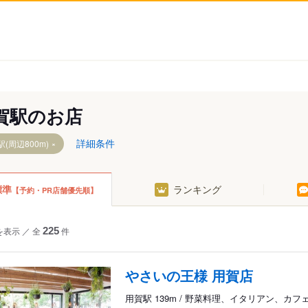
賀駅のお店
詳細条件
(周辺800m)
標準
ランキング
【予約・PR店舗優先順】
を表示
／
全
225
件
やさいの王様 用賀店
用賀駅 139m / 野菜料理、イタリアン、カフ