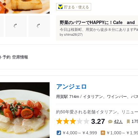
貯まる・使える
野菜のパワーでHAPPYに！Cafe and D
今日は桜新町、用賀から徒歩８分にありますPac
shima26(27)
by
ト予約
空席情報
アンジェロ
用賀駅 714m / イタリアン、ワインバー、パ
約50年愛される老舗イタリアン。リニュ
3.27
人
42
17
￥4,000～￥4,999
￥1,000～￥1,9