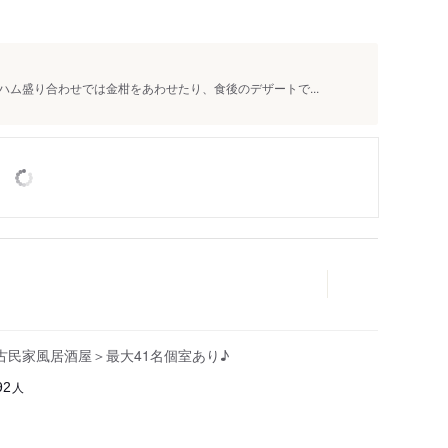
ム盛り合わせでは金柑をあわせたり、食後のデザートで...
古民家風居酒屋＞最大41名個室あり♪
人
92