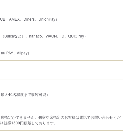
JCB、AMEX、Diners、UnionPay）
uicaなど）、nanaco、WAON、iD、QUICPay）
u PAY、Alipay）
最大40名程度まで収容可能）
は席指定ができません。個室や席指定のお客様は電話でお問い合わせくだ
料1組様1500円頂戴しております。