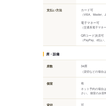
カード可
支払い方法
（VISA、Master、
電子マネー可
（交通系電子マネー（S
QRコード決済可
（PayPay、d払い、a
席・設備
34席
席数
（貸切などの場合は
有
個室
ネット予約の場合
さい。 個室のみ室
可
貸切