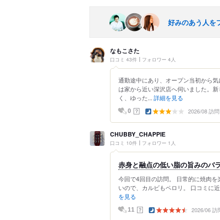
好みのあう人を
なもこさた
口コミ 43件
フォロワー 4人
通勤途中にあり、オープン当初から気
は家から近い深沢店へ伺いました。新
く、ゆった...
詳細を見る
2026/08 訪問
？
0
CHUBBY_CHAPPIE
口コミ 10件
フォロワー 1人
赤身と融点の低い脂の旨みのバラン
今回で4回目の訪問。 日常的に焼肉を
いので、カルビもペロリ。 口コミに近
を見る
2026/06 訪
？
11