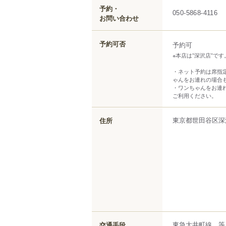
予約・
050-5868-4116
お問い合わせ
予約可否
予約可
※本店は”深沢店”で
・ネット予約は席指
ゃんをお連れの場合
・ワンちゃんをお連
ご利用ください。
東京都
世田谷区
深
住所
東急大井町線 等々
交通手段