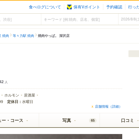
食べログについて
保有Vポイント
予約確認
行っ
沢 焼肉
等々力駅 焼肉
焼肉やっぱ。 深沢店
42
人
ホルモン
居酒屋
定休日：
水曜日
99
店舗情報（詳細）
ュー・コース
写真
口コミ
65