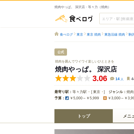
焼肉やっぱ。 深沢店 - 等々力（焼肉）
食べログ
食べログ
東京
東京 焼肉
東急沿線 焼肉
駒
公式
焼肉を囲んでワイワイ楽しいひとときを
焼肉やっぱ。 深沢店
3.06
14
人
4
最寄り駅：
等々力駅
[
東京
]
ジャンル：
焼肉
予算：
￥5,000～￥5,999
￥3,000～￥3,9
トップ
メニ