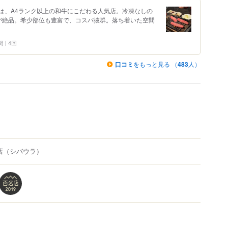
は、A4ランク以上の和牛にこだわる人気店。冷凍なしの
が絶品。希少部位も豊富で、コスパ抜群。落ち着いた空間
問
4回
口コミ
をもっと見る （
483
人）
店
（シバウラ）