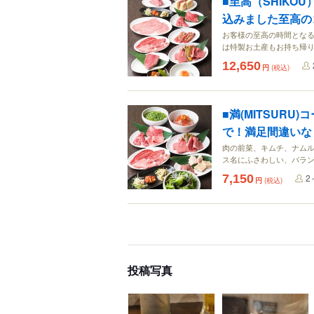
■至高（SHIK
込みました至高の
お客様の至高の時間とな
は特製お土産もお持ち帰
12,650
円
(税込)
■満(MITSUR
で！満足間違いな
肉の前菜、キムチ、ナムル
ス名にふさわしい、バラ
7,150
2
円
(税込)
投稿写真