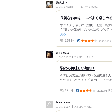
あんよ♪
口コミ 3,682件
フォロワー 3,398人
良質なお肉をコスパよく楽しめ
すごく久しぶりに【焼肉 芝浦 駒沢
う?書いた気がしていたんだけどな(^_^
見る
2026/02
？
165
ultra cats
口コミ 191件
フォロワー 145人
駒沢の美味しい焼肉！
今宵はお友達が働いている焼肉屋さん
ただきました〜！！ 今宵のメニューは、 
2025/06 訪
？
12
taka_sam
口コミ 202件
フォロワー 42人