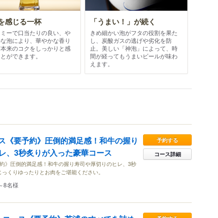
を感じる一杯
「うまい！」が続く
ーミーで口当たりの良い、や
きめ細かい泡がフタの役割を果た
かな泡により、華やかな香り
し、炭酸ガスの逃げや劣化を防
芽本来のコクをしっかりと感
止。美しい「神泡」によって、時
ことができます。
間が経ってもうまいビールが味わ
えます。
)コース《要予約》圧倒的満足感！和牛の握り
予約する
レ、3秒炙りが入った豪華コース
コース詳細
《要予約》圧倒的満足感！和牛の握り寿司や厚切りのヒレ、3秒
じっくりゆったりとお肉をご堪能ください。
～8名様