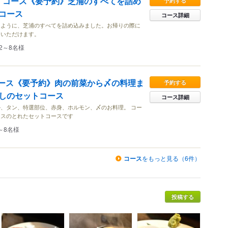
OU）コース《要予約》芝浦のすべてを詰め
予約する
コース
コース詳細
るように、芝浦のすべてを詰め込みました。お帰りの際に
りいただけます。
2～8名様
U)コース《要予約》肉の前菜から〆の料理ま
予約する
しのセットコース
コース詳細
、タン、特選部位、赤身、ホルモン、〆のお料理。 コー
ンスのとれたセットコースです
～8名様
コース
をもっと見る（6件）
投稿する