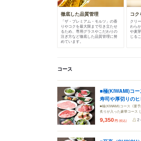
徹底した品質管理
コク
「ザ・プレミアム・モルツ」の香
クリ
りやコクを最大限まで引き立たせ
わら
るため、専用グラスやこだわりの
や麦
注ぎ方など徹底した品質管理に努
じる
めています。
コース
■極(KIWAMI
寿司や厚切りのヒ
■極(KIWAMI)コース
炙りが入った豪華コース 
9,350
2
円
(税込)