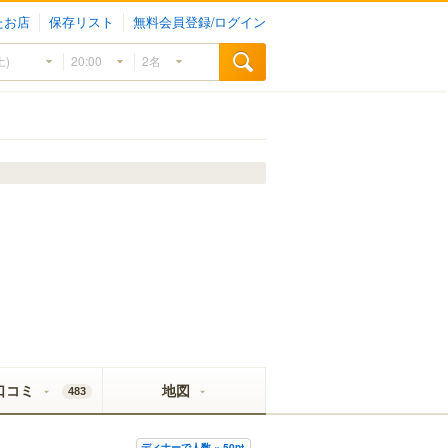
たお店
保存リスト
無料会員登録/ログイン
口コミ
地図
483
ディナーで人数 × 50pt