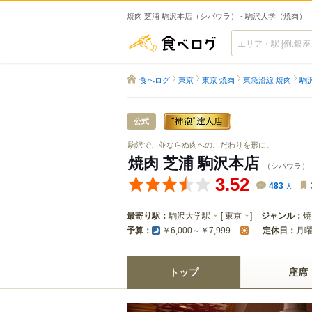
焼肉 芝浦 駒沢本店（シバウラ） - 駒沢大学（焼肉）
食べログ
食べログ
東京
東京 焼肉
東急沿線 焼肉
駒
公式
駒沢で、並ならぬ肉へのこだわりを形に。
焼肉 芝浦 駒沢本店
（シバウラ）
3.52
483
人
最寄り駅：
駒沢大学駅
[
東京
]
ジャンル：
焼
予算：
定休日：
月
￥6,000～￥7,999
-
トップ
座席