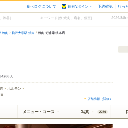
食べログについて
保有Vポイント
予約確認
行っ
沢 焼肉
駒沢大学駅 焼肉
焼肉 芝浦 駒沢本店
34266
人
肉
ホルモン
曜日
店舗情報（詳細）
メニュー・コース
写真
2270