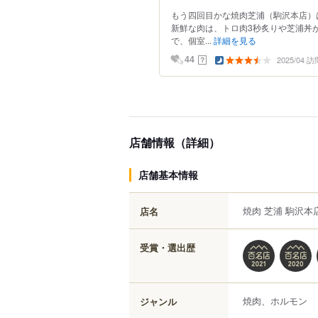
もう四回目かな焼肉芝浦（駒沢本店）
新鮮な肉は、トロ肉3秒炙りや芝浦丼
で、個室...
詳細を見る
2025/04 訪
？
44
店舗情報（詳細）
店舗基本情報
焼肉 芝浦 駒沢本
店名
受賞・選出歴
焼肉、ホルモン
ジャンル