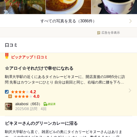
すべての写真を見る（3086件）
広告を非表示
口コミ
ピックアップ！口コミ
☆アロイ☆それだけで幸せになれる
駒澤大学駅の近くにあるタイカレーピキヌーに、開店直後の18時5分に訪
問 先客はカウンターにひとり 自分は前回と同じ、右端の席に腰を下ろし
た 注文は「本日のアロイ」 タイ語で「美味しい」という意味だと、以前
4.2
ここで教わった この店では月ごとに内容が変わる 今月は 「冬瓜とひき肉
Dinner:
4.0
のレッド...
Lunch:
akabosi
（663）
2025/08 訪問
4回
ピキヌーさんのグリーンカレーに沼る
駒沢大学駅から直ぐ、雑居ビルの奥にタイカリーピキヌーさんはありま