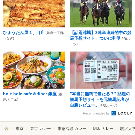
ひょうたん屋 1丁目店
【話題沸騰】3連単連続的中の競
(銀座一丁目/
馬予想サイト、ついに判明
うなぎ)
PR(ル
ーツ)
hole hole cafe＆diner 銀座
"本当に無料で当たる？" 話題の
(銀
競馬予想サイトを元競馬記者が
座/カフェ)
自腹レビュー。
PR(ルーツ)
Recommended by
東京
東京 カレー
東急沿線 カレー
駒沢 カレー
駒沢大学