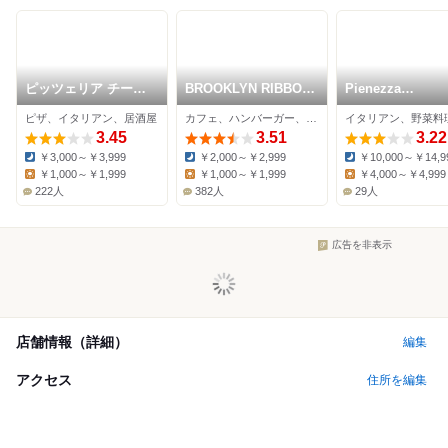
ピッツェリア チーロ
BROOKLYN RIBBON
Pienezza
桜新町店
FRIES KOMAZAWA
FUKASAWA
ピザ、イタリアン、居酒屋
カフェ、ハンバーガー、バル
3.45
3.51
3.22
￥3,000～￥3,999
￥2,000～￥2,999
￥10,000～￥14,9
Dinner:
Dinner:
Dinner:
￥1,000～￥1,999
￥1,000～￥1,999
￥4,000～￥4,999
Lunch:
Lunch:
Lunch:
222人
382人
29人
広告を非表示
店舗情報（詳細）
編集
アクセス
住所を編集