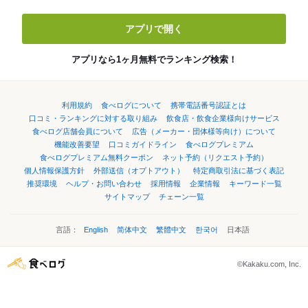
アプリで開く
アプリなら1ヶ月無料でランキング検索！
利用規約
食べログについて
携帯電話番号認証とは
口コミ・ランキングに対する取り組み
飲食店・飲食企業様向けサービス
食べログ店舗会員について
広告（メーカー・団体様等向け）について
機能改善要望
口コミガイドライン
食べログプレミアム
食べログプレミアム無料クーポン
ネット予約（リクエスト予約）
個人情報保護方針
外部送信（オプトアウト）
特定商取引法に基づく表記
推奨環境
ヘルプ・お問い合わせ
採用情報
企業情報
キーワード一覧
サイトマップ
チェーン一覧
言語：
English
简体中文
繁體中文
한국어
日本語
©Kakaku.com, Inc.