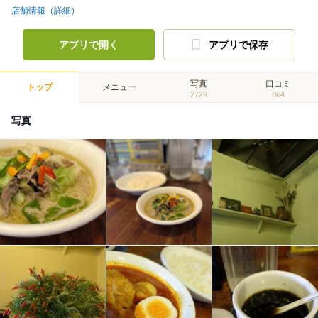
店舗情報（詳細）
アプリで開く
アプリで保存
写真
口コミ
トップ
メニュー
2729
864
写真