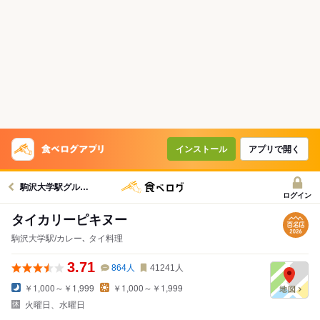
インストール
アプリで開く
駒沢大学駅グルメへ
ログイン
タイカリーピキヌー
駒沢大学駅/カレー､ タイ料理
3.71
864
人
41241
人
￥1,000～￥1,999
￥1,000～￥1,999
火曜日、水曜日