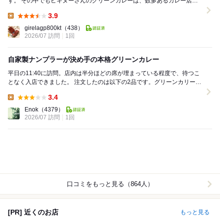
す。 その中でもピキヌーさんのグリーンカレーは、数多あるカレー店で
も随一だと思います。 他のメニューにレッドカレ...
3.9
Lunch:
girelagp800kt
（438）
2026/07 訪問
1回
自家製ナンプラーが決め手の本格グリーンカレー
平日の11:40に訪問。店内は半分ほどの席が埋まっている程度で、待つこ
となく入店できました。 注文したのは以下の2品です。グリーンカリーと
カントリーカリーがおすすめとの事でそ...
3.4
Lunch:
Enok
（4379）
2026/07 訪問
1回
口コミをもっと見る（864人）
[PR] 近くのお店
もっと見る