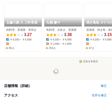
五臓六腑 久 三軒茶屋
丸鶏 藤や
焼き鳥処 タナカ
か 三軒茶屋店
肉料理、居酒屋、串焼き
鳥料理、水炊き、居酒屋
居酒屋、焼き鳥、創
3.27
3.38
3.15
￥4,000～￥4,999
￥4,000～￥4,999
￥4,000～￥4,999
Dinner:
Dinner:
Dinner:
-
￥1,000～￥1,999
-
Lunch:
Lunch:
Lunch:
85人
254人
47人
広告を非表示
店舗情報（詳細）
修正
アクセス
住所を修正