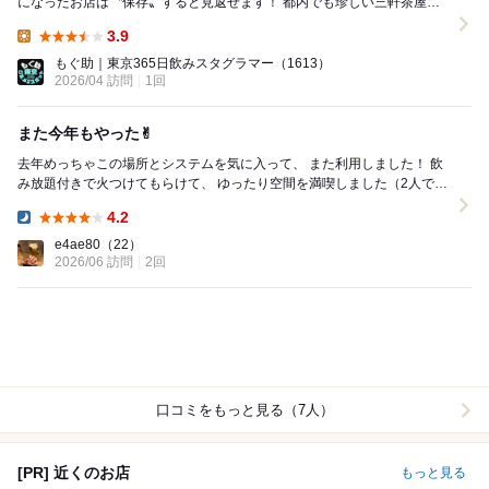
になったお店は〝保存〟すると見返せます！ 都内でも珍しい三軒茶屋で
唯一？！ルーフ...
3.9
Lunch:
もぐ助｜東京365日飲みスタグラマー
（1613）
2026/04 訪問
1回
また今年もやった✌︎
去年めっちゃこの場所とシステムを気に入って、 また利用しました！ 飲
み放題付きで火つけてもらけて、 ゆったり空間を満喫しました（2人で）
炭は追加料金でした！ ...
4.2
Dinner:
e4ae80
（22）
2026/06 訪問
2回
口コミをもっと見る（7人）
[PR] 近くのお店
もっと見る