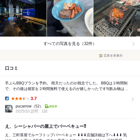
すべての写真を見る（32件）
広告を非表示
口コミ
手ぶらBBQプランを予約。 雨天だったのが残念でした。 BBQは２時間制
で、その後は個室を２時間無料で使えるのが嬉しかったです‼️(飲み物は別
途かかる) お肉と野菜は...
3.7
Dinner:
pucarrow
（52）
2025/10 訪問
1回
え、シーシャバーの屋上でバーベキュー⁈
え、三軒茶屋でルーフトップバーベキュー ⬇︎⬇︎⬇︎店舗詳細は下へ⬇︎⬇︎⬇︎ 気