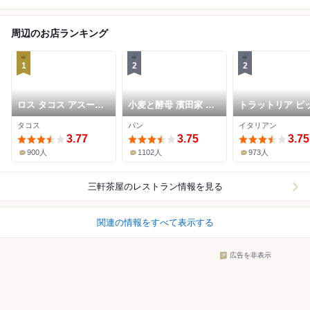
周辺のお店ランキング
1
2
2
ロス タコス アスーレ
小麦と酵母 濱田家 三
トラットリア ピ
ス
軒茶屋本店
ェリア ラルテ
タコス
パン
イタリアン
3.77
3.75
3.75
900人
1102人
973人
三軒茶屋
のレストラン情報を見る
関連の情報をすべて表示する
広告を非表示