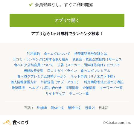
会員登録なし。すぐに利用開始
アプリで開く
アプリなら1ヶ月無料でランキング検索！
利用規約
食べログについて
携帯電話番号認証とは
口コミ・ランキングに対する取り組み
飲食店・飲食企業様向けサービス
食べログ店舗会員について
広告（メーカー・団体様等向け）について
機能改善要望
口コミガイドライン
食べログプレミアム
食べログプレミアム無料クーポン
ネット予約（リクエスト予約）
個人情報保護方針
外部送信（オプトアウト）
特定商取引法に基づく表記
推奨環境
ヘルプ・お問い合わせ
採用情報
企業情報
キーワード一覧
サイトマップ
チェーン一覧
言語：
English
简体中文
繁體中文
한국어
日本語
©Kakaku.com, Inc.