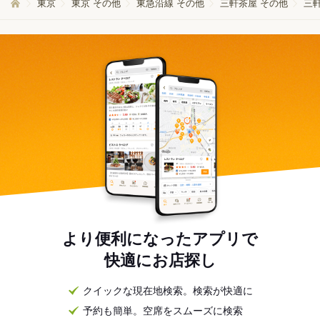
東京
東京 その他
東急沿線 その他
三軒茶屋 その他
三
より便利になったアプリで
快適にお店探し
クイックな現在地検索。検索が快適に
予約も簡単。空席をスムーズに検索