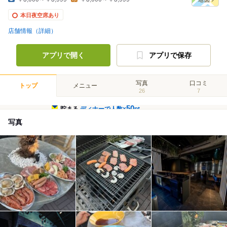
本日夜空席あり
店舗情報（詳細）
アプリで開く
アプリで保存
写真
口コミ
トップ
メニュー
26
7
50
貯まる
ディナーで人数×
pt
写真