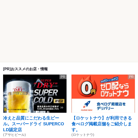
[PR]おススメのお店・情報
PR
PR
冷えと品質にこだわる生ビー
【ロケットナウ】が利用できる
ル。スーパードライ SUPERCO
食べログ掲載店舗をご紹介しま
LD認定店
す。
(アサヒビール)
(ロケットナウ)