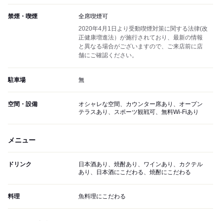
禁煙・喫煙
全席喫煙可
2020年4月1日より受動喫煙対策に関する法律(改
正健康増進法）が施行されており、最新の情報
と異なる場合がございますので、ご来店前に店
舗にご確認ください。
駐車場
無
空間・設備
オシャレな空間、カウンター席あり、オープン
テラスあり、スポーツ観戦可、無料Wi-Fiあり
メニュー
ドリンク
日本酒あり、焼酎あり、ワインあり、カクテル
あり、日本酒にこだわる、焼酎にこだわる
料理
魚料理にこだわる