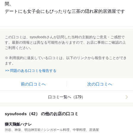
間。
デートにも女子会にもぴったりな三茶の隠れ家的居酒屋です
この口コミは、syoufoodsさんが訪問した当時の主観的なご意見・ご感想で
す。最新の情報とは異なる可能性がありますので、お店に事前にご確認の上
ご利用ください。
※ 利用規約に違反している口コミは、以下のリンクから報告することができ
ます。
>> 問題のある口コミを報告する
前の口コミへ
次の口コミへ
口コミ一覧へ（179）
syoufoods（42） の他のお店の口コミ
獅天鶏飯ハナレ
渋谷、神泉、明治神宮前 / シンガポール料理、中華料理、居酒屋