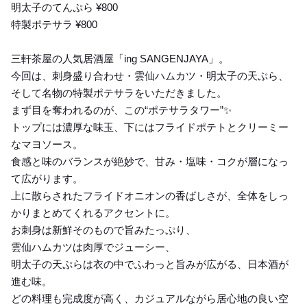
明太子のてんぷら ¥800
特製ポテサラ ¥800
三軒茶屋の人気居酒屋「ing SANGENJAYA」。
今回は、刺身盛り合わせ・雲仙ハムカツ・明太子の天ぷら、
そして名物の特製ポテサラをいただきました。
まず目を奪われるのが、この“ポテサラタワー”✨
トップには濃厚な味玉、下にはフライドポテトとクリーミー
なマヨソース。
食感と味のバランスが絶妙で、甘み・塩味・コクが層になっ
て広がります。
上に散らされたフライドオニオンの香ばしさが、全体をしっ
かりまとめてくれるアクセントに。
お刺身は新鮮そのもので旨みたっぷり、
雲仙ハムカツは肉厚でジューシー、
明太子の天ぷらは衣の中でふわっと旨みが広がる、日本酒が
進む味。
どの料理も完成度が高く、カジュアルながら居心地の良い空