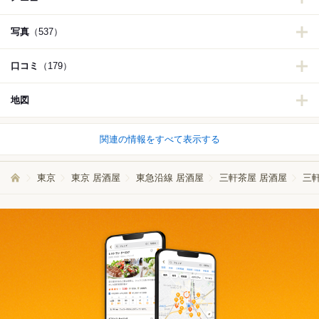
写真
（537）
口コミ
（179）
地図
関連の情報をすべて表示する
東京
東京 居酒屋
東急沿線 居酒屋
三軒茶屋 居酒屋
三