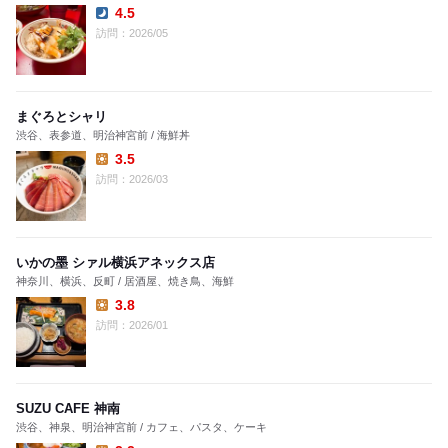
4.5
Dinner:
訪問：2026/05
まぐろとシャリ
渋谷、表参道、明治神宮前 / 海鮮丼
3.5
Lunch:
訪問：2026/03
いかの墨 シァル横浜アネックス店
神奈川、横浜、反町 / 居酒屋、焼き鳥、海鮮
3.8
Lunch:
訪問：2026/01
SUZU CAFE 神南
渋谷、神泉、明治神宮前 / カフェ、パスタ、ケーキ