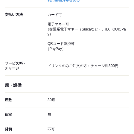
利用金額分布を見る
支払い方法
カード可
電子マネー可
（交通系電子マネー（Suicaなど）、iD、QUICPa
y）
QRコード決済可
（PayPay）
サービス料・
ドリンクのみご注文の方：チャージ料300円
チャージ
席・設備
席数
30席
個室
無
貸切
不可