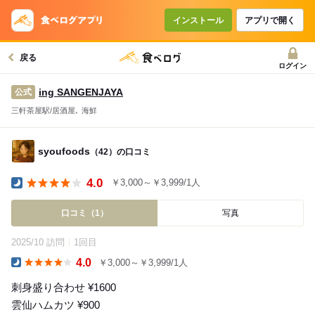
インストール
アプリで開く
戻る
ログイン
ing SANGENJAYA
公式
三軒茶屋駅/居酒屋､ 海鮮
syoufoods
（42）の口コミ
4.0
￥3,000～￥3,999/1人
Dinner
口コミ（1）
写真
2025/10 訪問
1回目
4.0
￥3,000～￥3,999/1人
Dinner
刺身盛り合わせ ¥1600
雲仙ハムカツ ¥900