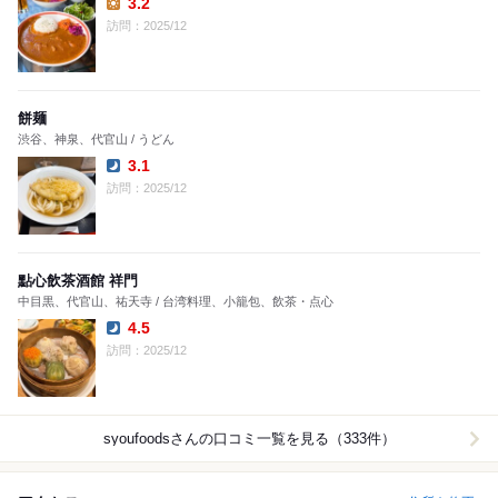
3.2
Lunch:
訪問：2025/12
餅麺
渋谷、神泉、代官山 / うどん
3.1
Dinner:
訪問：2025/12
點心飲茶酒館 祥門
中目黒、代官山、祐天寺 / 台湾料理、小籠包、飲茶・点心
4.5
Dinner:
訪問：2025/12
syoufoods
さんの口コミ一覧を見る（333件）