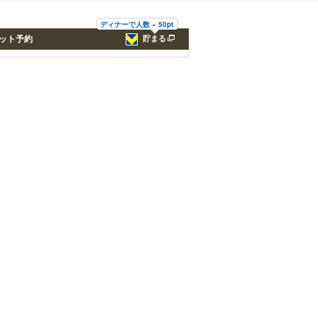
ディナーで人数 × 50pt
ット予約
貯まる