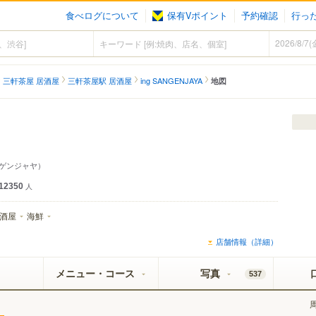
食べログについて
保有Vポイント
予約確認
行っ
三軒茶屋 居酒屋
三軒茶屋駅 居酒屋
ing SANGENJAYA
地図
ンゲンジャヤ）
12350
人
酒屋
海鮮
店舗情報（詳細）
メニュー・コース
写真
537