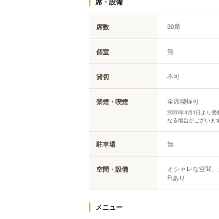
席・設備
30席
席数
無
個室
不可
貸切
全席喫煙可
禁煙・喫煙
2020年4月1日よ
なる場合がございま
無
駐車場
オシャレな空間、
空間・設備
Fiあり
メニュー