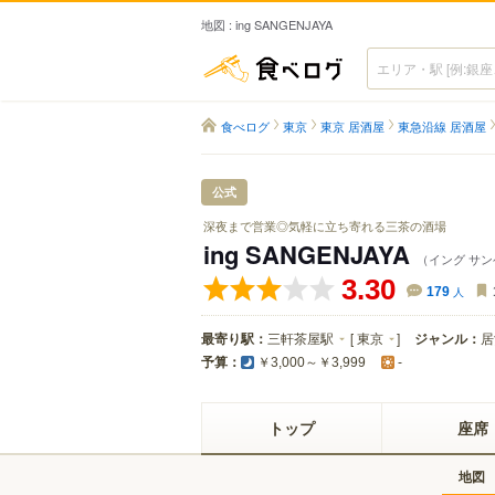
地図 : ing SANGENJAYA
食べログ
食べログ
東京
東京 居酒屋
東急沿線 居酒屋
公式
深夜まで営業◎気軽に立ち寄れる三茶の酒場
ing SANGENJAYA
（イング サ
3.30
179
人
最寄り駅：
三軒茶屋駅
[
東京
]
ジャンル：
居
予算：
￥3,000～￥3,999
-
トップ
座席
地図