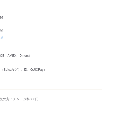
99
99
見る
JCB、AMEX、Diners）
uicaなど）、iD、QUICPay）
文の方：チャージ料300円