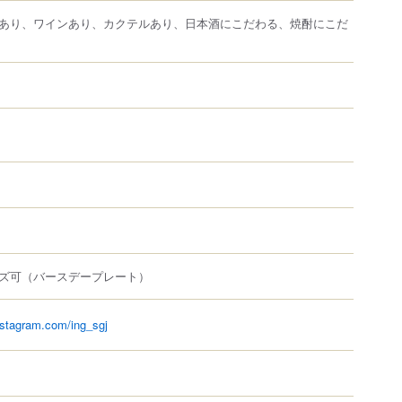
あり、ワインあり、カクテルあり、日本酒にこだわる、焼酎にこだ
ズ可（バースデープレート）
nstagram.com/ing_sgj