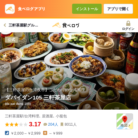
コースで使えるクーポン
戻る
インストール
アプリで開く
三軒茶屋駅グルメへ
クーポンを利用せず予約する
ログイン
公式
【三軒茶屋の台湾夜市】こだわりの台湾料理
ダパイダン105 三軒茶屋店
(da pai dang 105)
三軒茶屋駅/台湾料理､ 居酒屋､ 小籠包
3.17
204
人
8011
人
￥2,000～￥2,999
～￥999