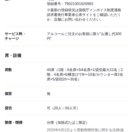
登録番号：T9021001020992
※最新の登録状況は国税庁インボイス制度適格
請求書発行事業者公表サイトをご確認いただく
か、店舗にお問い合わせください。
サービス料・
アルコールご注文のお客様に限り”お通し代300
チャージ
円”
席・設備
席数
40席（1階：6名席×3/4名席×1/貸切最大22名｜2
階：4名席×6/横並びで8〜10名/カウンター席2名
席×5/貸切20〜30名）
個室
無
貸切
可（20人～50人可）
禁煙・喫煙
分煙（加熱式たばこ限定）
2020年4月1日より受動喫煙対策に関する法律(改