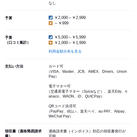
なし
￥2,000～￥2,999
予算
～￥999
￥5,000～￥5,999
予算
（口コミ集計）
￥1,000～￥1,999
利用金額分布を見る
支払い方法
カード可
（VISA、Master、JCB、AMEX、Diners、Union
Pay）
電子マネー可
（交通系電子マネー（Suicaなど）、楽天Edy、n
anaco、WAON、iD、QUICPay）
QRコード決済可
（PayPay、d払い、楽天ペイ、au PAY、Alipay、
WeChat Pay）
領収書（適格簡易請求
適格請求書（インボイス）対応の領収書発行が
書）
可能