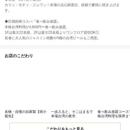
カリッ・モチッ・ジュワッ！本場の点心師直伝、鉄鍋で豪快に焼き上げま
す。
◆圧倒的神コスパ『食べ飲み放題』
本格台湾料理が3,800円〜食べ飲み放題。
1Fは最大22名様、2Fは最大25名様よりワンフロア貸切OK◎
若者に大人気のジャスミン焼酎や5種の台湾ビールもご用意。
お店のこだわり
名物・自慢の自家製【焼小
一歩入ると、そこはまるで
食べ飲み放題コース
籠包】
本場台湾の夜市
格台湾料理を限界ま
尽くす
こだわりをもっと見る