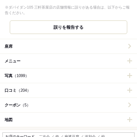
※ダパイダン105 三軒茶屋店の店舗情報に誤りがある場合は、以下からご報
告ください。
誤りを報告する
座席
メニュー
写真
（1099）
口コミ
（204）
クーポン
（5）
地図
お店のキーワード
二次会 ／ 肉 ／ 麻婆豆腐 ／ 送別会 ／ 炒