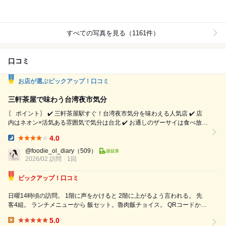
すべての写真を見る（1161件）
口コミ
お店が選ぶピックアップ！口コミ
三軒茶屋で味わう台湾夜市気分
〖 ポイント〗 ✔️ 三軒茶屋駅すぐ！台湾夜市気分を味わえる人気店 ✔️ 店
内はネオン×活気ある雰囲気で気分は台北 ✔️ お通しのザーサイは食べ放題
なのが嬉しい ✔️ 名物の焼小籠包は他ではなかなか味わえない新食感 〖 リ
4.0
ピート率 〗 ★★★★★ 〖 利用シーン 〗 友達とのごはん、カジュアルデ
Dinner:
ート、サク飲みに 〖 予約 〗 平日でも混むので時間帯によっては予約が
@foodie_ol_diary
（509）
お...
2026/02 訪問
1回
ピックアップ！口コミ
日曜14時頃の訪問。 1階に声をかけると 2階に上がるよう言われる。 先
客4組。 ランチメニューから 飯セット。魯肉飯チョイス。 QRコードから
の注文だったのだけど、 大盛りだとか、 麺セットの担々麺は辛さも選べ
5.0
たりだとか 選択肢多数。 お料理提供時には 紙エプロンを勧...