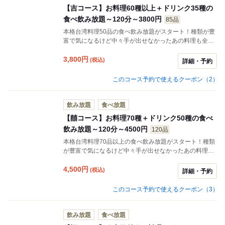
【吉コース】お料理60種以上＋ドリンク35種の
食べ飲み放題～120分～3800円
85品
本格台湾料理50品の食べ飲み放題がスタート！種類が豊
富で気になるけど中々手が出せなかったあの料理も全て
食べ放題に！是非この機会に当店の絶品料理を味わい尽
くしてください♪＋500円で全品飲み放題♪♪
3,800
円
(税込)
詳細・予約
このコース予約で使えるクーポン（2）
飲み放題
食べ放題
【囍コース】お料理70種＋ドリンク50種の食べ
飲み放題～120分～4500円
120品
本格台湾料理70品以上の食べ飲み放題がスタート！種類
が豊富で気になるけど中々手が出せなかったあの料理も
全て食べ放題に！是非この機会に当店の絶品料理を味わ
い尽くしてください♪＋500円で全品飲み放題♪♪
4,500
円
(税込)
詳細・予約
このコース予約で使えるクーポン（3）
飲み放題
食べ放題