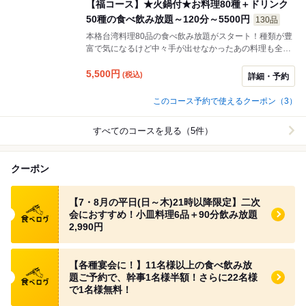
【福コース】★火鍋付★お料理80種＋ドリンク
50種の食べ飲み放題～120分～5500円
130品
本格台湾料理80品の食べ飲み放題がスタート！種類が豊
富で気になるけど中々手が出せなかったあの料理も全て
食べ放題に！是非この機会に当店の絶品料理を味わい尽
くしてください♪＋500円で缶ビールも飲み放題♪
5,500
円
(税込)
詳細・予約
このコース予約で使えるクーポン（3）
すべてのコースを見る（5件）
クーポン
食べログ クーポン
【7・8月の平日(日～木)21時以降限定】二次
会におすすめ！小皿料理6品＋90分飲み放題
2,990円
食べログ クーポン
【各種宴会に！】11名様以上の食べ飲み放
題ご予約で、幹事1名様半額！さらに22名様
で1名様無料！