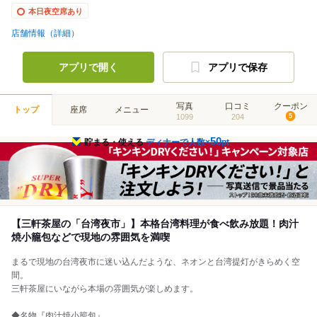
本日夜空席あり
店舗情報（詳細）
アプリで開く
アプリで保存
写真
口コミ
クーポン
トップ
座席
メニュー
1099
204
5
50
貯まる・使える
ディナーで人数×
pt
【三軒茶屋の「台湾夜市」】本格台湾料理が食べ飲み放題！肉汁
焼小籠包などで現地の雰囲気を満喫
まるで現地の台湾夜市に迷い込んだような、ネオンと台湾提灯がきらめく空
間。
三軒茶屋にいながら本場の雰囲気が楽しめます。
◆名物『肉汁焼小籠包』