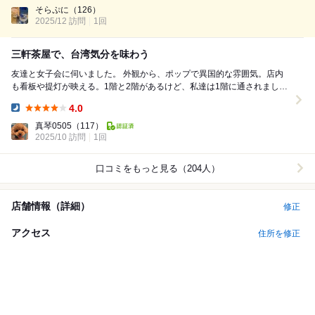
Lunch:
そらぷに
（126）
2025/12 訪問
1回
三軒茶屋で、台湾気分を味わう
友達と女子会に伺いました。 外観から、ポップで異国的な雰囲気。店内
も看板や提灯が映える。1階と2階があるけど、私達は1階に通されまし
た。 頂いたのは、こちら ★ 肉汁...
4.0
Dinner:
真琴0505
（117）
2025/10 訪問
1回
口コミをもっと見る（204人）
店舗情報（詳細）
修正
アクセス
住所を修正