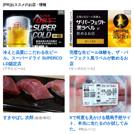
[PR]おススメのお店・情報
PR
PR
冷えと品質にこだわる生ビー
完璧な生ビール体験を。ザ・パ
ル。スーパードライ SUPERCO
ーフェクト黒ラベルが飲めるお
LD認定店
店
(アサヒビール)
(サッポロビール)
すきやばし 次郎
Xで何度も見かける競馬予想サイ
(銀座/寿司)
ト、本当に当たるのか試してみ
た。
PR(ルーツ)