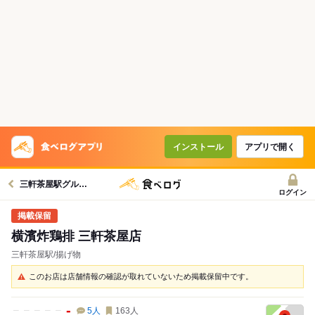
インストール
アプリで開く
三軒茶屋駅グルメへ
ログイン
横濱炸鶏排 三軒茶屋店
三軒茶屋駅/揚げ物
このお店は店舗情報の確認が取れていないため掲載保留中です。
-
5
人
163
人