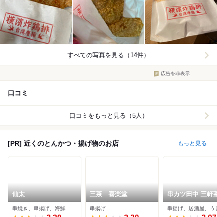
すべての写真を見る（14件）
広告を非表示
口コミ
口コミをもっと見る（5人）
[PR] 近くのとんかつ・揚げ物のお店
もっと見る
仙太
三茶 喜楽堂
串カツ田中 三軒
店
串焼き、串揚げ、海鮮
串揚げ
串揚げ、居酒屋、う