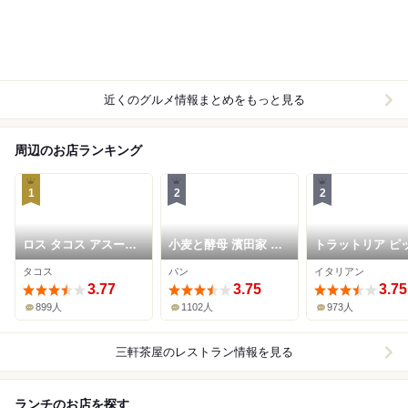
近くのグルメ情報まとめをもっと見る
周辺のお店ランキング
1
2
2
ロス タコス アスーレ
小麦と酵母 濱田家 三
トラットリア ピ
ス
軒茶屋本店
ェリア ラルテ
タコス
パン
イタリアン
3.77
3.75
3.75
899人
1102人
973人
三軒茶屋
のレストラン情報を見る
ランチのお店を探す