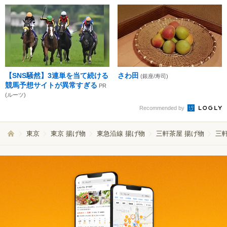
【SNS騒然】3連単を当て続ける
さわ田
(銀座/寿司)
競馬予想サイトが異常すぎる
PR
(ルーツ)
Recommended by
東京
東京 揚げ物
東急沿線 揚げ物
三軒茶屋 揚げ物
三