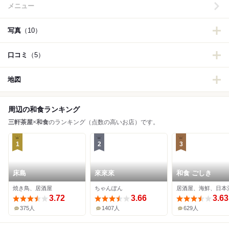
メニュー
写真
（10）
口コミ
（5）
地図
周辺の和食ランキング
三軒茶屋
×
和食
のランキング（点数の高いお店）です。
1
2
3
床島
來來來
和食 ごしき
焼き鳥、居酒屋
ちゃんぽん
居酒屋、海鮮、日本
3.72
3.66
3.63
375人
1407人
629人