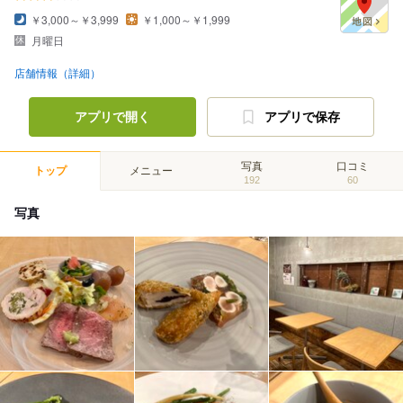
￥3,000～￥3,999
￥1,000～￥1,999
月曜日
店舗情報（詳細）
アプリで開く
アプリで保存
写真
口コミ
トップ
メニュー
192
60
写真