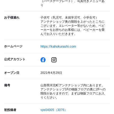
（バースデープレート）、写真付きメニューあ
り
お子様連れ
子供可（乳児可、未就学児可、小学生可）
アンテナショップ奥の階段を上がったところに
ございます。エレベーター等がないため、ベビ
ーカーをお持ちのお客様には、ベビーカーを畳
んでお入りいただきます。
ホームページ
https://kahokurashi.com
公式アカウント
オープン日
2021年4月29日
備考
山形県河北町アンテナショップ内にあります。
アンテナショップ1Fの物販フロアの奥に2Fへの
階段がありますので、まずは物販フロアにお入
りください。
初投稿者
vye04005
（3076）