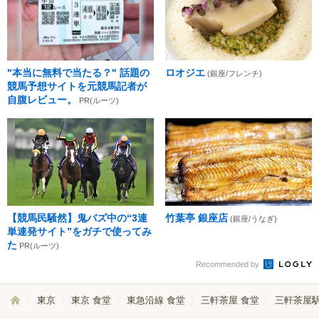
"本当に無料で当たる？" 話題の
ロオジエ
(銀座/フレンチ)
競馬予想サイトを元競馬記者が
自腹レビュー。
PR(ルーツ)
【競馬民騒然】鬼バズ中の“3連
竹葉亭 銀座店
(銀座/うなぎ)
単連発サイト”をガチで使ってみ
た
PR(ルーツ)
Recommended by
東京
東京 食堂
東急沿線 食堂
三軒茶屋 食堂
三軒茶屋駅