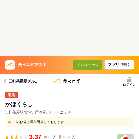
インストール
アプリで開く
三軒茶屋駅グルメへ
ログイン
かほくらし
三軒茶屋駅/食堂､ 居酒屋､ オーガニック
このお店は現在閉店しております。
3.37
60
人
2176
人