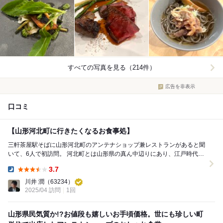
すべての写真を見る（214件）
広告を非表示
口コミ
【山形河北町に行きたくなるお食事処】
三軒茶屋駅そばに山形河北町のアンテナショップ兼レストランがあると聞
いて、6人で初訪問。 河北町とは山形県の真ん中辺りにあり、江戸時代か
ら明治にかけて「最上紅花」が有名で、口紅とか...
3.7
Dinner:
川井 潤
（63234）
2025/04 訪問
1回
山形県民気質か!?お値段も嬉しいお手頃価格。世にも珍しい町