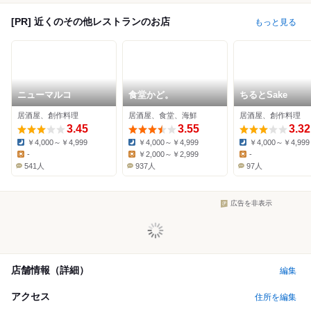
[PR] 近くのその他レストランのお店
もっと見る
ニューマルコ
食堂かど。
ちるとSake
居酒屋、創作料理
居酒屋、食堂、海鮮
居酒屋、創作料理
3.45
3.55
3.32
￥4,000～￥4,999
￥4,000～￥4,999
￥4,000～￥4,999
Dinner:
Dinner:
Dinner:
-
￥2,000～￥2,999
-
Lunch:
Lunch:
Lunch:
541人
937人
97人
広告を非表示
店舗情報（詳細）
編集
アクセス
住所を編集