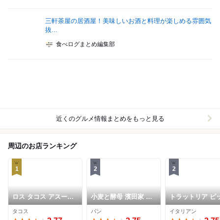
三軒茶屋の居酒屋！美味しいお酒と料理が楽しめる雰囲気
抜...
食べログまとめ編集部
近くのグルメ情報まとめをもっと見る
周辺のお店ランキング
1
2
2
ロス タコス アスーレ
小麦と酵母 濱田家 三
トラットリア ピ
ス
軒茶屋本店
ェリア ラルテ
タコス
パン
イタリアン