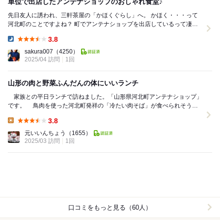
単位で出店したアンテナショップのおしゃれ食堂♪
先日友人に誘われ、三軒茶屋の「かほくぐらし」へ。 かほく・・・って
河北町のことですよね？ 町でアンテナショップを出店しているって凄く
ない？ と興味を持ち、参加させていただきま...
3.8
Dinner:
sakura007
（4250）
2025/04 訪問
1回
山形の肉と野菜ふんだんの体にいいランチ
家族との平日ランチで訪ねました。「山形県河北町アンテナショップ」
です。 鳥肉を使った河北町発祥の「冷たい肉そば」が食べられそうな
店として、気になっていました。その肉そばを食べ...
3.8
Lunch:
元いいんちょう
（1655）
2025/03 訪問
1回
口コミをもっと見る（60人）