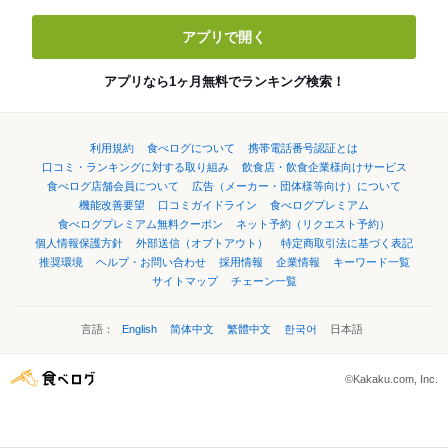
アプリで開く
アプリなら1ヶ月無料でランキング検索！
利用規約
食べログについて
携帯電話番号認証とは
口コミ・ランキングに対する取り組み
飲食店・飲食企業様向けサービス
食べログ店舗会員について
広告（メーカー・団体様等向け）について
機能改善要望
口コミガイドライン
食べログプレミアム
食べログプレミアム無料クーポン
ネット予約（リクエスト予約）
個人情報保護方針
外部送信（オプトアウト）
特定商取引法に基づく表記
推奨環境
ヘルプ・お問い合わせ
採用情報
企業情報
キーワード一覧
サイトマップ
チェーン一覧
言語：
English
简体中文
繁體中文
한국어
日本語
©Kakaku.com, Inc.