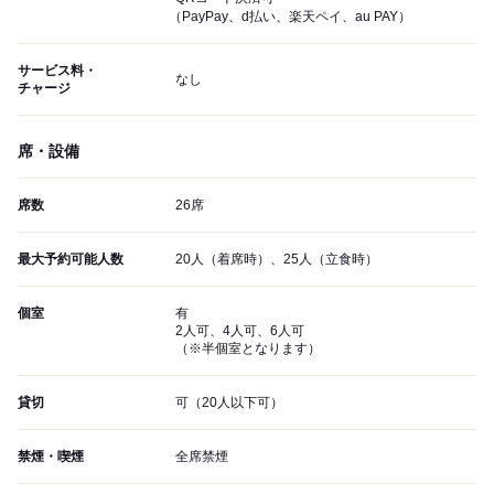
（PayPay、d払い、楽天ペイ、au PAY）
サービス料・
なし
チャージ
席・設備
席数
26席
最大予約可能人数
20人（着席時）、25人（立食時）
個室
有
2人可、4人可、6人可
（※半個室となります）
貸切
可（20人以下可）
禁煙・喫煙
全席禁煙