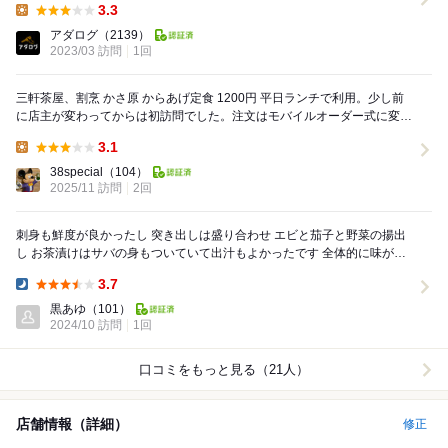
3.3
Lunch:
アダログ
（2139）
2023/03 訪問
1回
三軒茶屋、割烹 かさ原 からあげ定食 1200円 平日ランチで利用。少し前
に店主が変わってからは初訪問でした。注文はモバイルオーダー式に変わ
ってました。 この日はからあげをチ...
3.1
Lunch:
38special
（104）
2025/11 訪問
2回
刺身も鮮度が良かったし 突き出しは盛り合わせ エビと茄子と野菜の揚出
し お茶漬けはサバの身もついていて出汁もよかったです 全体的に味が良
かったです お酒も種類豊富 ...
3.7
Dinner:
黒あゆ
（101）
2024/10 訪問
1回
口コミをもっと見る（21人）
店舗情報（詳細）
修正