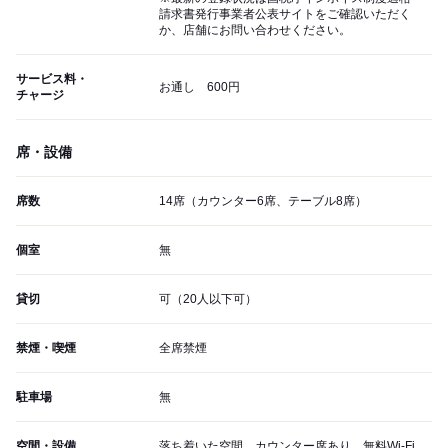
請求書発行事業者公表サイトをご確認いただく
か、店舗にお問い合わせください。
サービス料・
お通し 600円
チャージ
席・設備
席数
14席（カウンター6席、テーブル8席）
個室
無
貸切
可（20人以下可）
禁煙・喫煙
全席禁煙
駐車場
無
空間・設備
落ち着いた空間、カウンター席あり、無料Wi-Fi