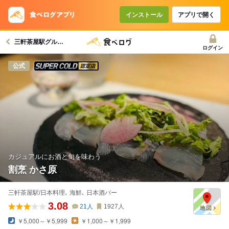
コースで使えるクーポン
戻る
インストール
アプリで開く
三軒茶屋駅グルメへ
クーポンを利用せず予約する
ログイン
スーパードライ SUPER COLD認定店
公式
カジュアルにお酒と旬を味わう
割烹 かさ原
三軒茶屋駅/日本料理､ 海鮮､ 日本酒バー
3.08
21
人
1927
人
￥5,000～￥5,999
￥1,000～￥1,999