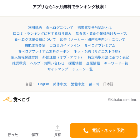
アプリなら1ヶ月無料でランキング検索！
利用規約
食べログについて
携帯電話番号認証とは
口コミ・ランキングに対する取り組み
飲食店・飲食企業様向けサービス
食べログ店舗会員について
広告（メーカー・団体様等向け）について
機能改善要望
口コミガイドライン
食べログプレミアム
食べログプレミアム無料クーポン
ネット予約（リクエスト予約）
個人情報保護方針
外部送信（オプトアウト）
特定商取引法に基づく表記
推奨環境
ヘルプ・お問い合わせ
採用情報
企業情報
キーワード一覧
サイトマップ
チェーン一覧
言語：
English
简体中文
繁體中文
한국어
日本語
©Kakaku.com, Inc.
電話・ネット予約
行った
保存
共有