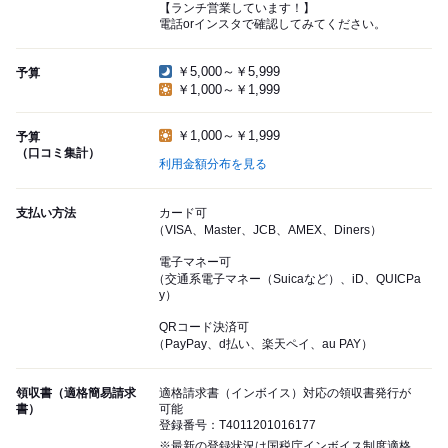
【ランチ営業しています！】
電話orインスタで確認してみてください。
￥5,000～￥5,999
予算
￥1,000～￥1,999
￥1,000～￥1,999
予算
（口コミ集計）
利用金額分布を見る
支払い方法
カード可
（VISA、Master、JCB、AMEX、Diners）
電子マネー可
（交通系電子マネー（Suicaなど）、iD、QUICPa
y）
QRコード決済可
（PayPay、d払い、楽天ペイ、au PAY）
領収書（適格簡易請求
適格請求書（インボイス）対応の領収書発行が
書）
可能
登録番号：T4011201016177
※最新の登録状況は国税庁インボイス制度適格