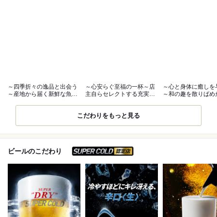
～四季折々の逸品と出会う
～心安らぐ至福の一杯～店
～心と身体に癒しを
～産地から届く新鮮な魚料
主自らセレクトする充実の
～和の趣を散りばめ
理を楽しんで
美酒と共に
着きの空間
こだわりをもっと見る
スーパードライ SUPER C
ビールのこだわり