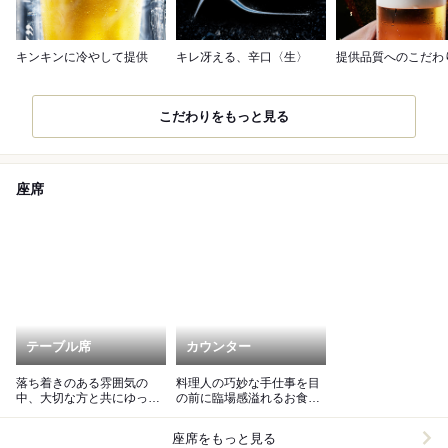
キンキンに冷やして提供
キレ冴える、辛口〈生〉
提供品質へのこだわ
こだわりをもっと見る
座席
テーブル席
カウンター
落ち着きのある雰囲気の
料理人の巧妙な手仕事を目
中、大切な方と共にゆった
の前に臨場感溢れるお食事
りと♪
を♪
座席をもっと見る