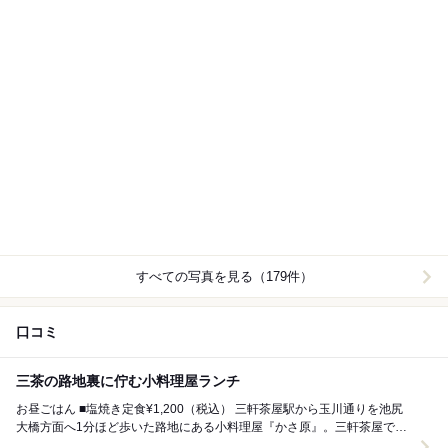
すべての写真を見る（179件）
口コミ
三茶の路地裏に佇む小料理屋ランチ
お昼ごはん ■塩焼き定食¥1,200（税込） 三軒茶屋駅から玉川通りを池尻
大橋方面へ1分ほど歩いた路地にある小料理屋『かさ原』。三軒茶屋で人
気の洋食店『アレックス』の手...