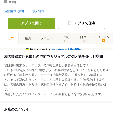
水曜日
店舗情報（詳細）
求人情報
アプリで開く
アプリで保存
写真
口コミ
クーポン
トップ
座席
メニュー
178
21
3
50
貯まる・使える
ディナーで人数×
pt
和の情緒溢れる癒しの空間でカジュアルに旬と酒を楽しむ空間
普段使い出来るリーズナブルで気軽な新しい和食を目指して！
三軒茶屋駅徒歩1分の好立地ながら、都会の喧騒を忘れ、ゆったりとした時間
に浸れる「割烹かさ原」。テーマは『孝行恩愛』。“親を慈しみ感謝するこ
と。そして親のようにすべてのことに慈しみ感謝すること”を意味するよう
に、素材の恩恵とお客様へ感謝の気持ちを込め、お料理やお酒を振る舞いま
す。
お越しいただく皆様にカジュアルに旬の食材とお酒をご提供いたします。
お店のこだわり