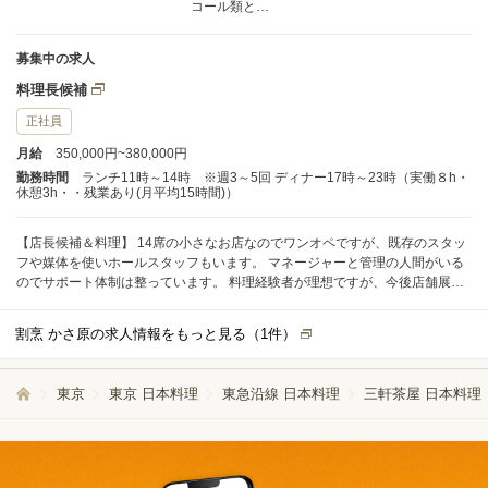
コール類と…
募集中の求人
料理長候補
正社員
月給
350,000円~380,000円
勤務時間
ランチ11時～14時 ※週3～5回 ディナー17時～23時（実働８h・
休憩3h・・残業あり(月平均15時間)）
【店長候補＆料理】 14席の小さなお店なのでワンオペですが、既存のスタッ
フや媒体を使いホールスタッフもいます。 マネージャーと管理の人間がいる
のでサポート体制は整っています。 料理経験者が理想ですが、今後店舗展開
など検討中なのでぜひよろしくお願いします。 開店前の仕込み、料理の全
般、カウンター商売なので明るく元気な方！
割烹 かさ原の求人情報をもっと見る（
1
件）
東京
東京 日本料理
東急沿線 日本料理
三軒茶屋 日本料理