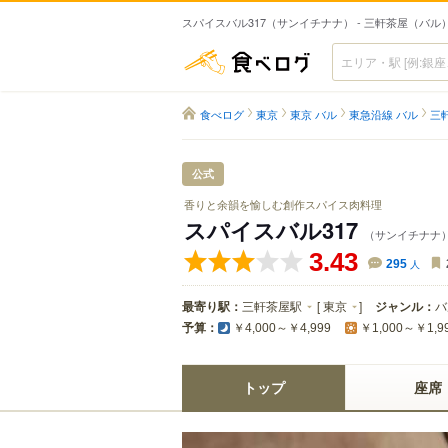
スパイスバル317（サンイチナナ） - 三軒茶屋（バル
食べログ
食べログ
東京
東京 バル
東急沿線 バル
三
公式
香りと余韻を愉しむ創作スパイス肉料理
スパイスバル317
（サンイチナナ
3.43
295
人
最寄り駅：
三軒茶屋駅
[
東京
]
ジャンル：
バ
予算：
￥4,000～￥4,999
￥1,000～￥1,9
トップ
座席