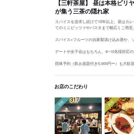
【三軒茶屋】 昼は本格ビリ
が集う三茶の隠れ家
スパイスを追求し続けて10年以上。昼はカ
てのミニピッツァやパスタまで幅広くご用意
スパイス×フルーツの自家製漬け込み酒や、
デートや女子会はもちろん、6~10名様対応の
団体予約（飲み放題付き5,000円〜）も大歓
お店のこだわり
空間
料理