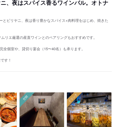
ヤニ、夜はスパイス香るワインバル。オトナ
レーとビリヤニ、夜は香り豊かなスパイス×肉料理をはじめ、焼きた
。
ソムリエ厳選の産直ワインとのペアリングもおすすめです。
完全個室や、貸切り宴会（15〜40名）も承ります。
迎です！
ドリンク
空間