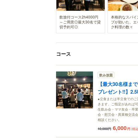
飲放付コース2h4000円
本格的なスパイ
～ご用意◎最大30名で貸
ブが効いた、エ
切予約可◎
ク料理の数々
コース
飲み放題
【最大30名様ま
プレゼント!!】2
●立食または半立食でのご
きます、ご指定があれば可
生飲み会・ママ友会・卒
会・慰労会・異業種交流会
相談ください。
6,000
10,000円
円
(税込