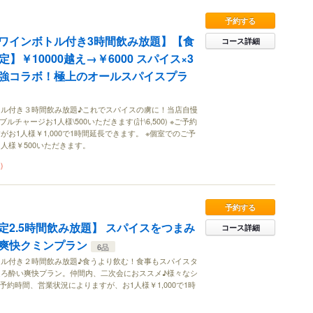
予約する
ワインボトル付き3時間飲み放題】【食
コース詳細
】￥10000越え→￥6000 スパイス×3
強コラボ！極上のオールスパイスプラ
ル付き３時間飲み放題♪これでスパイスの虜に！当店自慢
ルチャージお1人様\500いただきます(計\6,500) ※ご予約
お1人様￥1,000で1時間延長できます。 ※個室でのご予
人様￥500いただきます。
)
予約する
定2.5時間飲み放題】 スパイスをつまみ
コース詳細
爽快クミンプラン
6品
ル付き２時間飲み放題♪食うより飲む！食事もスパイスタ
ろ酔い爽快プラン。仲間内、二次会におススメ♪様々なシ
予約時間、営業状況によりますが、お1人様￥1,000で1時