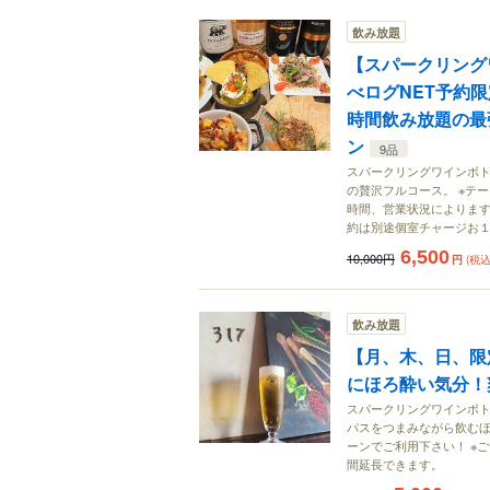
飲み放題
【スパークリング
べログNET予約限定
時間飲み放題の最
ン
9品
スパークリングワインボト
の贅沢フルコース。 ※テーブ
時間、営業状況によりますが
約は別途個室チャージお１
6,500
10,000円
円
(税込
飲み放題
【月、木、日、限
にほろ酔い気分！
スパークリングワインボト
パスをつまみながら飲むほ
ーンでご利用下さい！ ※ご
間延長できます。