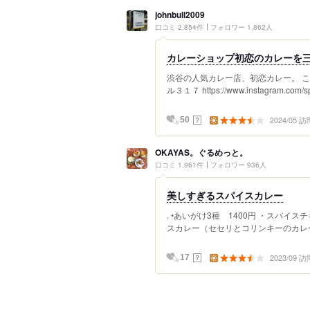
johnbull2009
口コミ 2,854件
フォロワー 1,862人
カレーショップ初恋のカレーを
渋谷の人気カレー店、初恋カレー。 
ル３１７ https://www.instagram.com/sp
2024/05 訪
？
50
OKAYAS。ぐるめっと。
口コミ 1,961件
フォロワー 936人
美しすぎるスパイスカレー
. •あいがけ3種 1400円 ・スパ
スカレー（セセリとコリンキーのカレー） 
2023/09 訪
？
17