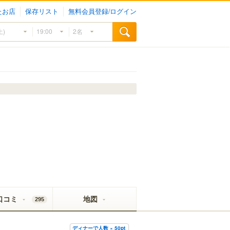
たお店
保存リスト
無料会員登録/ログイン
口コミ
地図
295
ディナーで人数 × 50pt