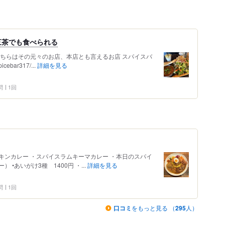
三茶でも食べられる
こちらはその元々のお店、本店とも言えるお店 スパイスバ
icebar317/...
詳細を見る
問
1回
イスチキンカレー ・スパイスラムキーマカレー ・本日のスパイ
•あいがけ3種 1400円 ・...
詳細を見る
問
1回
口コミ
をもっと見る （
295
人）