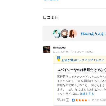
口コミ
？
好みのあう人を
natsugou
口コミ 1,144件
フォロワー 1,609人
お店が選ぶピックアップ！口コミ
スパイシーなのは料理だけでな
三軒茶屋にできたスパイスをふんだん
イスバル317. 三軒茶屋駅から少し歩
番地なので317とのこと。 何ともわ
ます。 …が、なにはともあれビールを
ョッキサイズは...
詳細を見る
2016/03 訪
？
34