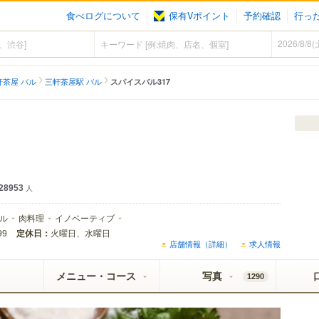
食べログについて
保有Vポイント
予約確認
行っ
）
軒茶屋 バル
三軒茶屋駅 バル
スパイスバル317
）
28953
人
ル
肉料理
イノベーティブ
定休日：
火曜日、水曜日
99
店舗情報（詳細）
求人情報
メニュー・コース
写真
1290