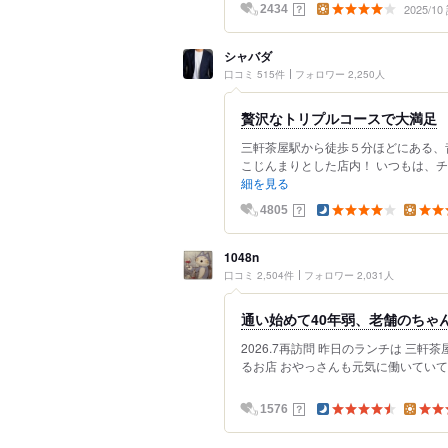
2025/1
？
2434
シャバダ
口コミ 515件
フォロワー 2,250人
贅沢なトリプルコースで大満足
三軒茶屋駅から徒歩５分ほどにある、
こじんまりとした店内！ いつもは、チ
細を見る
？
4805
1048n
口コミ 2,504件
フォロワー 2,031人
通い始めて40年弱、老舗のちゃ
2026.7再訪問 昨日のランチは 三
るお店 おやっさんも元気に働いていて 嬉
？
1576