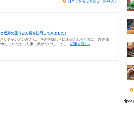
口コミ
をもっと見る （
844
人）
と近郊の皿うどん店を訪問して来ました）
さなチャンポン屋さん。 その美味しさに圧倒されると共に、過去”皿
食していなかった事に気が付いた。 そこ...
記事を読む»
食べ