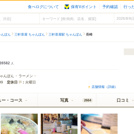
食べログについて
保有Vポイント
予約確認
行っ
ゃんぽん
三軒茶屋 ちゃんぽん
三軒茶屋駅 ちゃんぽん
長崎
26582
人
ゃんぽん
ラーメン
定休日
：
火曜日
99
店舗情報（詳細）
ュー・コース
写真
口コミ
2664