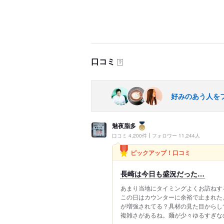
口コミ
？
好みのあう人を
魅夜脂多
口コミ 4,200件
フォロワー 11,244人
ピックアップ！口コミ
長崎は今日も盛況だった…
あまり当地にタイミングよくお訪ねす
この日はカウンターに余裕で止まれた
が増強されてる？具材の見た目からし
複雑さがあるね。麺が少々ゆるすぎなの.