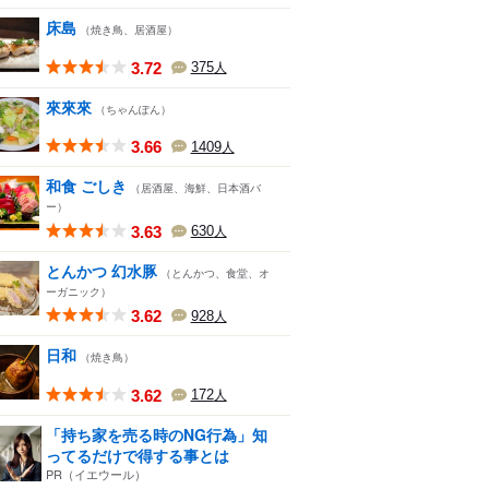
床島
（焼き鳥、居酒屋）
3.72
375
人
來來來
（ちゃんぽん）
3.66
1409
人
和食 ごしき
（居酒屋、海鮮、日本酒バ
ー）
3.63
630
人
とんかつ 幻水豚
（とんかつ、食堂、オ
ーガニック）
3.62
928
人
日和
（焼き鳥）
3.62
172
人
「持ち家を売る時のNG行為」知
ってるだけで得する事とは
PR（イエウール）