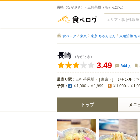
長崎（ながさき） - 三軒茶屋（ちゃんぽん）
食べログ
食べログ
東京
東京 ちゃんぽん
東急沿線 ち
長崎
（ながさき）
3.49
844
人
最寄り駅：
三軒茶屋駅
[
東京
]
ジャンル：
ち
予算：
￥1,000～￥1,999
￥1,000～￥1,9
トップ
メニ