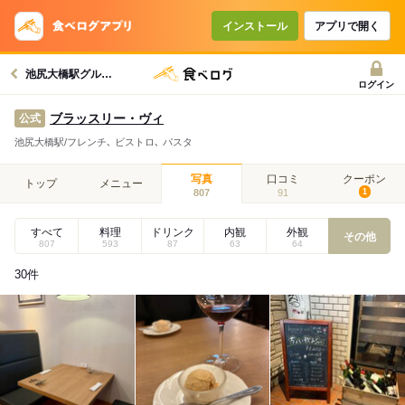
インストール
アプリで開く
池尻大橋駅グルメへ
ログイン
ブラッスリー・ヴィ
公式
池尻大橋駅/フレンチ､ ビストロ､ パスタ
写真
口コミ
クーポン
トップ
メニュー
807
91
1
すべて
料理
ドリンク
内観
外観
その他
807
593
87
63
64
30
件