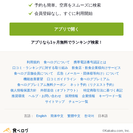
予約も簡単。空席をスムーズに検索
会員登録なし。すぐに利用開始
アプリで開く
アプリなら1ヶ月無料でランキング検索！
利用規約
食べログについて
携帯電話番号認証とは
口コミ・ランキングに対する取り組み
飲食店・飲食企業様向けサービス
食べログ店舗会員について
広告（メーカー・団体様等向け）について
機能改善要望
口コミガイドライン
食べログプレミアム
食べログプレミアム無料クーポン
ネット予約（リクエスト予約）
個人情報保護方針
外部送信（オプトアウト）
特定商取引法に基づく表記
推奨環境
ヘルプ・お問い合わせ
採用情報
企業情報
キーワード一覧
サイトマップ
チェーン一覧
言語：
English
简体中文
繁體中文
한국어
日本語
©Kakaku.com, Inc.