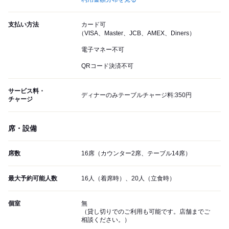
支払い方法
カード可
（VISA、Master、JCB、AMEX、Diners）
電子マネー不可
QRコード決済不可
サービス料・
ディナーのみテーブルチャージ料:350円
チャージ
席・設備
席数
16席（カウンター2席、テーブル14席）
最大予約可能人数
16人（着席時）、20人（立食時）
個室
無
（貸し切りでのご利用も可能です。店舗までご
相談ください。）