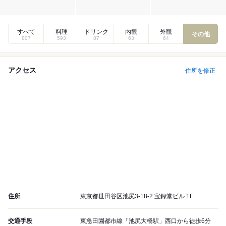
すべて
料理
ドリンク
内観
外観
その他
807
593
87
63
64
アクセス
住所を修正
住所
東京都世田谷区池尻3-18-2 宝録堂ビル 1F
交通手段
東急田園都市線「池尻大橋駅」西口から徒歩6分