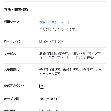
特徴・関連情報
利用シーン
家族・子供と
デート
こんな時によく使われます。
ロケーション
隠れ家レストラン
サービス
2時間半以上の宴会可、お祝い・サプライズ可
（バースデープレート）、ドリンク持込可
お子様連れ
子供可（乳児可、未就学児可、小学生可）、ベ
ビーカー入店可
公式アカウント
オープン日
2023年10月1日
電話番号
03-6805-3336