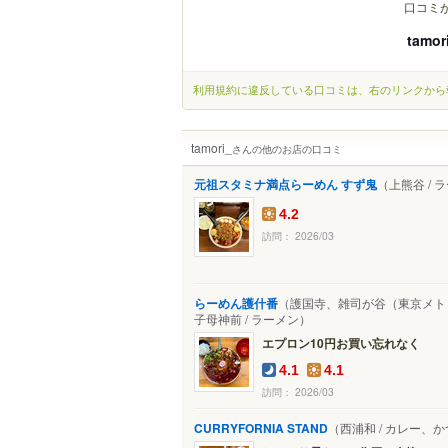
口コミ
tamor
利用規約に違反している口コミは、右のリンクから
tamori_
さんの他のお店の口コミ
元祖スタミナ満点らーめん すず鬼
（上熊谷 / 
4.2
訪問： 2026/03
らーめん護什番
（護国寺、雑司が谷（東京メト
子母神前 / ラーメン）
エプロン10円お買い忘れなく
4.1
4.1
訪問： 2026/03
CURRYFORNIA STAND
（西浦和 / カレー、