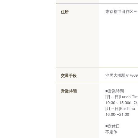
東京都
世田谷区
三
住所
池尻大橋駅から69
交通手段
■営業時間
営業時間
[月～日]Lunch Ti
10:30～15:30(L.O.
[月～日]BarTime
16:00〜21:00
■定休日
不定休