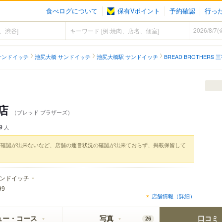
食べログについて
保有Vポイント
予約確認
行っ
サンドイッチ
池尻大橋 サンドイッチ
池尻大橋駅 サンドイッチ
BREAD BROTHERS 
宿店
（ブレッド ブラザーズ）
9
人
実確認が出来ないなど、店舗の運営状況の確認が出来ておらず、掲載保留して
ンドイッチ
99
店舗情報（詳細）
ュー・コース
写真
口コミ
26