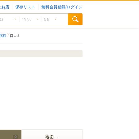
たお店
保存リスト
無料会員登録/ログイン
三宿店
口コミ
地図
9