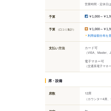
営業時間・定休日
予算
￥1,000～￥1,9
予算
（口コミ集計）
￥1,000～￥1,9
利用金額分布を
カード可
支払い方法
（VISA、Master、
電子マネー可
（交通系電子マネー（S
席・設備
12席
席数
（カウンター4席、