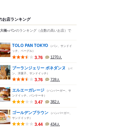
のお店ランキング
大橋×パン
のランキング
（点数の高いお店）
で
TOLO PAN TOKYO
（パン、サンドイ
ッチ、ベーグル）
3.76
1270
人
ブーランジェリー ボネダンヌ
（パ
ン、洋菓子、サンドイッチ）
3.76
728
人
エルエーガレージ
（ハンバーガー、サ
ンドイッチ、パンケーキ）
3.47
382
人
ゴールデンブラウン
（ハンバーガー、
サンドイッチ）
3.44
434
人