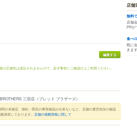
店舗
無料
店舗
PRが
食べ
既に
きま
報の正確性は保証されませんので、必ず事前にご確認の上ご利用ください。
 BROTHERS 三宿店
（ブレッド ブラザーズ）
期間が未確定、移転・閉店の事実確認が出来ないなど、店舗の運営状況の確認
掲載保留しております。
店舗の掲載情報に関して