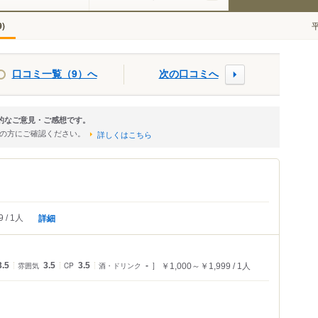
)
9
口コミ一覧（9）へ
次の口コミへ
観的なご意見・ご感想です。
店の方にご確認ください。
詳しくはこちら
詳細
9
1人
3.5
雰囲気
3.5
CP
3.5
酒・ドリンク
-
￥1,000～￥1,999
1人