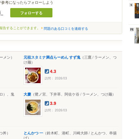
が参考になったらフォローしよう
5
i_
フォローする
報告することができます。
問題のある口コミを連絡する
ラーメン）
元祖スタミナ満点らーめん すず鬼
（三鷹 / ラーメン、つ
け麺）
4.3
訪問： 2026/03
ロ）、鬼
大慶
（鷺ノ宮、下井草、阿佐ケ谷 / ラーメン、つけ麺）
3.9
訪問： 2026/03
かつ丼）
とんかつ 一
（鈴木町、港町、川崎大師 / とんかつ、串揚
げ）