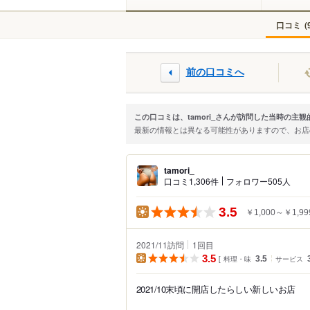
口コミ
(
前の口コミへ
この口コミは、tamori_さんが訪問した当時の主
最新の情報とは異なる可能性がありますので、お
tamori_
口コミ1,306件
フォロワー505人
3.5
￥1,000～￥1,99
2021/11訪問
1
回目
3.5
料理・味
3.5
サービス
2021/10末頃に開店したらしい新しいお店