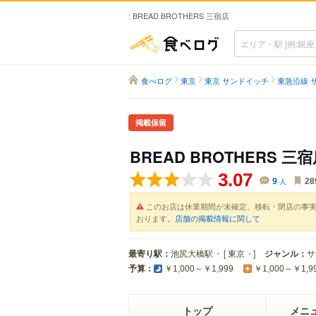
: BREAD BROTHERS 三宿店
食べログ
食べログ
東京
東京 サンドイッチ
東急沿線 
掲載保留
BREAD BROTHERS 三
3.07
9
人
28
このお店は休業期間が未確定、移転・閉店の事
おります。
店舗の掲載情報に関して
最寄り駅：
池尻大橋駅
[
東京
]
ジャンル：
サ
予算：
￥1,000～￥1,999
￥1,000～￥1,9
トップ
メニ