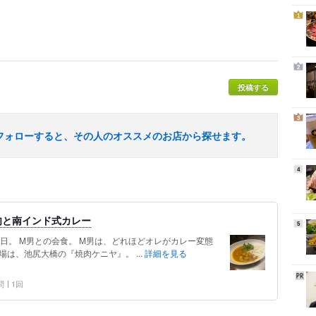
1
2
投稿する
3
フォローすると、その人のオススメのお店から探せます。
4
肉と南インド式カレー
5
3日。 M男との会食。 M男は、どれほどオレがカレー変態
は、池尻大橋の『焼肉ケニヤ』。 ...
詳細を見る
問
1回