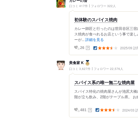
カレーの音
口コミ 417件
フォロワー 322人
初体験のスパイス焼肉
カレー師匠と行ったのは世田谷区三宿
ス焼肉が食べれるお店という事で楽し
ーが...
詳細を見る
2025/09 訪
？
26
美食家 K
口コミ 3,627件
フォロワー 22,576人
スパイス系の唯一無二な焼肉屋
スパイス特化の焼肉屋さんが池尻大橋
階が立ち飲み、2階がテーブル席。 お
2024/03
？
481