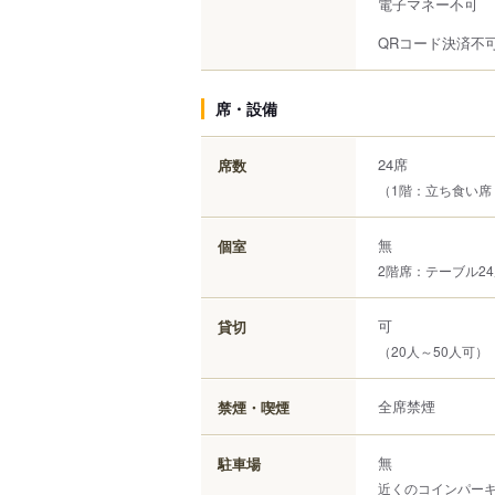
電子マネー不可
QRコード決済不
席・設備
24席
席数
（1階：立ち食い席
無
個室
2階席：テーブル2
可
貸切
（20人～50人可）
全席禁煙
禁煙・喫煙
無
駐車場
近くのコインパーキン