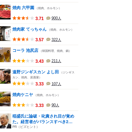
焼肉 六甲園
（焼肉、ホルモン）
3.71
900
人
焼肉家 てっちゃん
（焼肉、ホルモン）
3.57
322
人
コーラ 池尻店
（韓国料理、焼肉、鍋）
3.43
211
人
遠野ジンギスカン よし田
（ジンギス
カン、焼肉、居酒屋）
3.33
107
人
焼肉ケニヤ
（焼肉、ホルモン）
3.33
90
人
稲盛氏に論破・叱責され目が覚め
た。経営者がバランスすべき2
つ...
PR（ビズヒント）