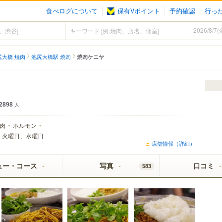
食べログについて
保有Vポイント
予約確認
行っ
尻大橋 焼肉
池尻大橋駅 焼肉
焼肉ケニヤ
2898
人
肉
ホルモン
：
火曜日、水曜日
店舗情報（詳細）
ュー・コース
写真
口コミ
583