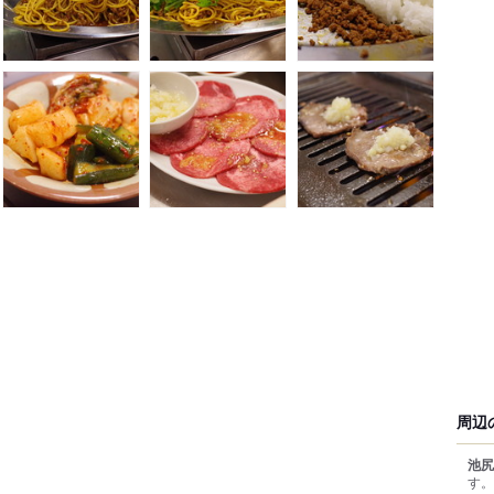
周辺
池尻
す。