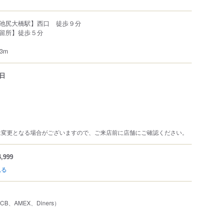
池尻大橋駅】西口 徒歩９分
留所】徒歩５分
3m
日
は変更となる場合がございますので、ご来店前に店舗にご確認ください。
,999
見る
JCB、AMEX、Diners）