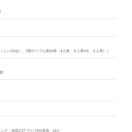
可
（コンロ6台）、2階テーブル席24席（4人席、６人席✕2、８人席））
4席
グ：池尻3-27-11に16台収容、ほか