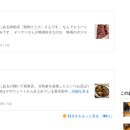
にある焼肉店『焼肉ケニヤ』さんです。 なんでもスパイ
みです。 オーナーさんが映画好きなのか、映画のポスタ
問
1回
にあるの聞いて初来店。 古民家を改装したというお店は1
肉はヤザワミートから仕入れている黒毛和牛...
詳細を見る
この
 訪問
1回
口コミ
をもっと見る （
90
人）