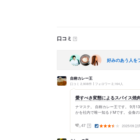
口コミ
？
好みのあう人を
自称カレー王
口コミ 2,908件
フォロワー 2,164人
愛すべき変態によるスパイス焼
ナマステ。 自称カレー王です。 9月1
かを社内で唯一知るドMです。 会食の場
2025/09 訪
？
47