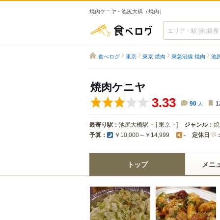
焼肉ケニヤ - 池尻大橋（焼肉）
食べログ
食べログ
東京
東京 焼肉
東急沿線 焼肉
池
焼肉ケニヤ
3.33
90
人
1
最寄り駅：
池尻大橋駅
[
東京
]
ジャンル：
焼
予算：
定休日
￥10,000～￥14,999
-
トップ
メニ