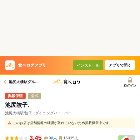
インストール
アプリで開く
池尻大橋駅グルメへ
ログイン
公式
池尻餃子.
池尻大橋駅/餃子､ ダイニングバー､ バー
このお店は店舗情報の確認が取れていないため掲載保留中です。
3.45
90
人
16035
人