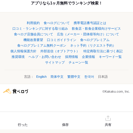
アプリなら1ヶ月無料でランキング検索！
利用規約
食べログについて
携帯電話番号認証とは
口コミ・ランキングに対する取り組み
飲食店・飲食企業様向けサービス
食べログ店舗会員について
広告（メーカー・団体様等向け）について
機能改善要望
口コミガイドライン
食べログプレミアム
食べログプレミアム無料クーポン
ネット予約（リクエスト予約）
個人情報保護方針
外部送信（オプトアウト）
特定商取引法に基づく表記
推奨環境
ヘルプ・お問い合わせ
採用情報
企業情報
キーワード一覧
サイトマップ
チェーン一覧
言語：
English
简体中文
繁體中文
한국어
日本語
©Kakaku.com, Inc.
行った
保存
共有