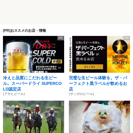
[PR]おススメのお店・情報
PR
PR
冷えと品質にこだわる生ビー
完璧な生ビール体験を。ザ・パ
ル。スーパードライ SUPERCO
ーフェクト黒ラベルが飲めるお
LD認定店
店
(アサヒビール)
(サッポロビール)