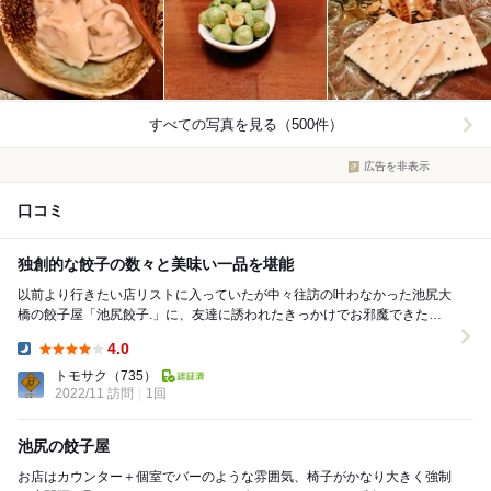
すべての写真を見る（500件）
広告を非表示
口コミ
独創的な餃子の数々と美味い一品を堪能
以前より行きたい店リストに入っていたが中々往訪の叶わなかった池尻大
橋の餃子屋「池尻餃子.」に、友達に誘われたきっかけでお邪魔できた。
餃子も料理も全部美味しかったんだけど、そ...
4.0
Dinner:
トモサク
（735）
2022/11 訪問
1回
池尻の餃子屋
お店はカウンター＋個室でバーのような雰囲気、椅子がかなり大きく強制