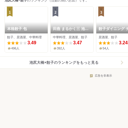
池尻大橋
×
餃子
のランキング（点数の高いお店）です。
1
2
3
本格餃子 包
田燕 まるかく三 池尻
餃子ダイニング 
大橋店
オズ
餃子、居酒屋、中華料理
中華料理、居酒屋、餃子
居酒屋、餃子
3.49
3.47
3.24
496人
392人
54人
池尻大橋×餃子
のランキングをもっと見る
広告を非表示