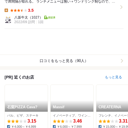
で席間隔が取れる。 ランチメニューは無い＋ワンドリンク制なので、実
質餃子をつまみつつ飲むのを楽しむお店。 ...
3.5
Lunch:
八坂牛太
（1027）
2022/09 訪問
1回
口コミをもっと見る（90人）
[PR] 近くのお店
もっと見る
石窯PIZZA Cava?
Massif
CREATERNA
バル、ピザ、ステーキ
イノベーティブ、ワインバー、カフェ
3.15
3.46
3.31
￥4,000～￥4,999
￥6,000～￥7,999
￥15,000～￥19,9