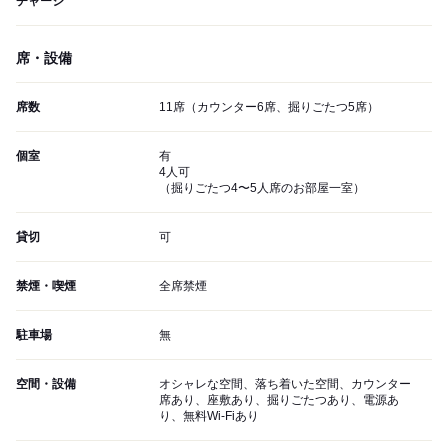
チャージ
席・設備
席数
11席（カウンター6席、掘りごたつ5席）
個室
有
4人可
（掘りごたつ4〜5人席のお部屋一室）
貸切
可
禁煙・喫煙
全席禁煙
駐車場
無
空間・設備
オシャレな空間、落ち着いた空間、カウンター
席あり、座敷あり、掘りごたつあり、電源あ
り、無料Wi-Fiあり