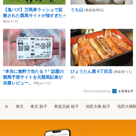
【鬼バズ】万馬券ラッシュで拡
うち山
(東銀座/懐石)
散された競馬サイトが強すぎた
P
R(ルーツ)
"本当に無料で当たる？" 話題の
ひょうたん屋 6丁目店
(東銀座/うな
競馬予想サイトを元競馬記者が
ぎ)
自腹レビュー。
PR(ルーツ)
Recommended by
東京
東京 餃子
東急沿線 餃子
池尻大橋 餃子
池尻大橋駅