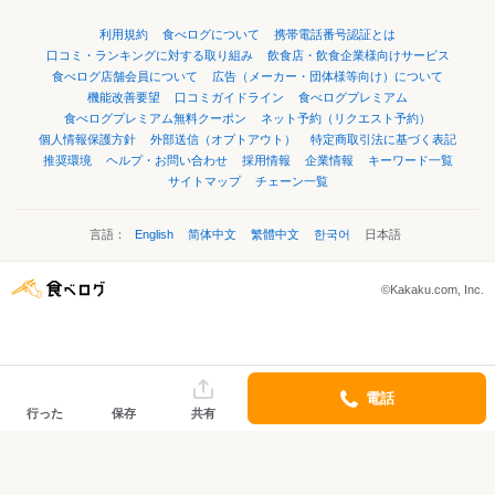
利用規約
食べログについて
携帯電話番号認証とは
口コミ・ランキングに対する取り組み
飲食店・飲食企業様向けサービス
食べログ店舗会員について
広告（メーカー・団体様等向け）について
機能改善要望
口コミガイドライン
食べログプレミアム
食べログプレミアム無料クーポン
ネット予約（リクエスト予約）
個人情報保護方針
外部送信（オプトアウト）
特定商取引法に基づく表記
推奨環境
ヘルプ・お問い合わせ
採用情報
企業情報
キーワード一覧
サイトマップ
チェーン一覧
言語：
English
简体中文
繁體中文
한국어
日本語
©Kakaku.com, Inc.
電話
行った
保存
共有