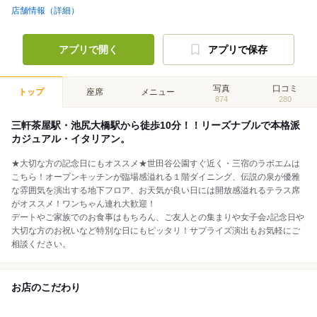
店舗情報（詳細）
アプリで開く
アプリで保存
写真
口コミ
トップ
座席
メニュー
874
280
三軒茶屋駅・池尻大橋駅から徒歩10分！！リーズナブルで本格派
カジュアル・イタリアン。
★大切な方の記念日にもオススメ★世田谷公園すぐ近く・三宿のラボエムは
こちら！オープンキッチンが臨場感溢れる１階ダイニング、伝説の泉が優雅
な雰囲気を演出する地下フロア、お天気が良い日には開放感溢れるテラス席
がオススメ！ワンちゃん連れ大歓迎！
デートやご家族でのお食事はもちろん、ご友人との集まりや女子会♪記念日や
大切な方のお祝いなど特別な日にもピッタリ！サプライズ演出もお気軽にご
相談ください。
お店のこだわり