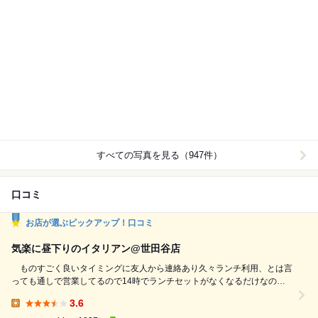
すべての写真を見る（947件）
口コミ
お店が選ぶピックアップ！口コミ
気楽に昼下りのイタリアン@世田谷店
ものすごく良いタイミングに友人から連絡あり久々ランチ利用、とは言
っても通しで営業してるので14時でランチセットがなくなるだけなので
すが…。 大型車で来るとの事でしたがホントにドデカイので来ました
3.6
が、丁度駐禁を見廻る係員さんにお聞きしたら[パーキングチケットを購
Lunch: