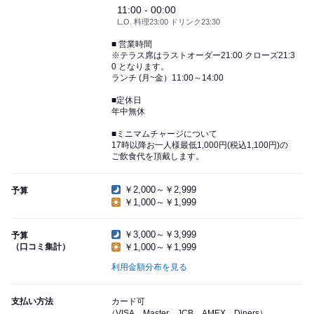
11:00 - 00:00
L.O. 料理23:00 ドリンク23:30
■ 営業時間
※テラス席はラストオーダー21:00 クローズ21:3
0 となります。
ランチ (月~金）11:00～14:00
■定休日
年中無休
■ミニマムチャージについて
17時以降お一人様最低1,000円(税込1,100円)の
ご飲食代を頂戴します。
￥2,000～￥2,999
予算
￥1,000～￥1,999
￥3,000～￥3,999
予算
（口コミ集計）
￥1,000～￥1,999
利用金額分布を見る
支払い方法
カード可
（VISA、Master、JCB、AMEX、Diners）