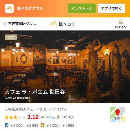
インストール
アプリで開く
三軒茶屋駅グルメへ
ログイン
公式
カフェ ラ・ボエム 世田谷
(Cafe La Boheme)
三軒茶屋駅/カフェ､ パスタ､ イタリアン
3.12
280
人
13210
人
￥2,000～￥2,999
￥1,000～￥1,999