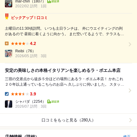
入して時間内なら大丈夫ですよ]との確認を取りほぼ枠に？？停めて安心
mar-chin
（1807）
2022/02 訪問
して利用します。 テラス席が空いてたので座を取り、立掛け...
1回
ピックアップ！口コミ
土曜日の11:30頃訪問。 いつも土日ランチは、 外にウエイティングの列
があるので 昼前に着くように向かう。 まだ空いてるようで、テラスも二
組目。 でも、12:00すぎに店出る頃には テラス満席（ほとんどペット連
4.2
れ）。 店内もかなり賑わっていた。 【オーダーしたもの】 ・ピ...
Lunch:
Reibi
（76）
2026/05 訪問
3回
安定の美味しさの本格イタリアンを楽しめるラ・ボエム本店
三宿の交差点から徒歩５分ほどの場所にあるラ・ボエム本店！ かれこれ
２０年以上通っているこちらのお店へ 久しぶりに伺いました。 スタッフ
の顔ぶれは、だいぶ代わりましたが 料理...
3.9
Dinner:
シャバダ
（2254）
2026/07 訪問
3回
口コミをもっと見る（280人）
店舗情報（詳細）
修正