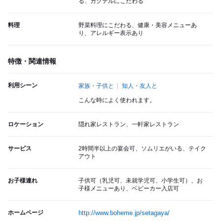
る、カクテルにこだわる
料理
野菜料理にこだわる、健康・美容メニューあ
り、アレルギー表示あり
特徴・関連情報
利用シーン
家族・子供と
知人・友人と
こんな時によく使われます。
ロケーション
隠れ家レストラン、一軒家レストラン
サービス
2時間半以上の宴会可、ソムリエがいる、テイク
アウト
お子様連れ
子供可（乳児可、未就学児可、小学生可）、お
子様メニューあり、ベビーカー入店可
ホームページ
http://www.boheme.jp/setagaya/