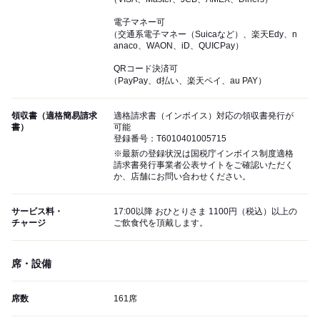
電子マネー可
（交通系電子マネー（Suicaなど）、楽天Edy、n
anaco、WAON、iD、QUICPay）
QRコード決済可
（PayPay、d払い、楽天ペイ、au PAY）
領収書（適格簡易請求
適格請求書（インボイス）対応の領収書発行が
書）
可能
登録番号：T6010401005715
※最新の登録状況は国税庁インボイス制度適格
請求書発行事業者公表サイトをご確認いただく
か、店舗にお問い合わせください。
サービス料・
17:00以降 おひとりさま 1100円（税込）以上の
チャージ
ご飲食代を頂戴します。
席・設備
席数
161席