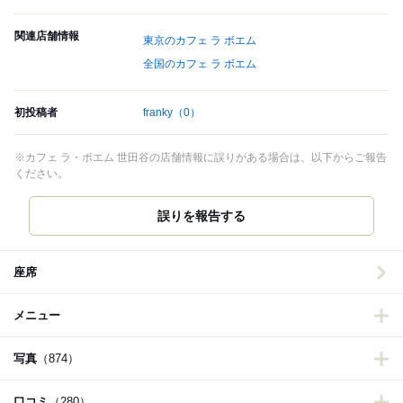
関連店舗情報
東京のカフェ ラ ボエム
全国のカフェ ラ ボエム
初投稿者
franky
（0）
※カフェ ラ・ボエム 世田谷の店舗情報に誤りがある場合は、以下からご報告
ください。
誤りを報告する
座席
メニュー
写真
（874）
口コミ
（280）