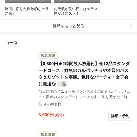
路面に面した開放的なテラ
お天気が良い日にはテラス
ス席♪
席がオススメ！
座席をもっと見る
コース
飲み放題
【6,600円★2時間飲み放題付】全12品スタンダ
ードコース！鮮魚のカルパッチョや本日のパス
タ＆リゾットを堪能。気軽なパーティ・女子会
に最適◎
12品
当店自慢のメニューをバランスよく詰め込んだ、ボリュ
ーム満点のスタンダードコースです。 彩り豊かな「鮮魚
のカルパッチョ」や、お酒が進む「バッファローチキン
4～99名様
ウィング」、さらに〆には「本日のパスタ＆リゾット」
の両方が楽しめる贅沢なラインナップ！ 生ビールを含む
6,600
円
(税込)
詳細・予約
種類豊富な飲み放題が付いており、会社のご宴会やご友
人との飲み会、女子会など幅広いシーンでご利用いただ
けます。開放感ある空間で、賑やかなひとときをお過ご
飲み放題
しください。