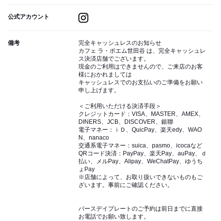
公式アカウント
備考
完全キャッシュレスのお知らせ
カフェ ラ・ボエム世田谷 は、完全キャッシュレ
ス決済店舗でございます。
現金のご利用はできませんので、ご来店のお客
様におかれましては
キャッシュレスでのお支払いのご準備をお願い
申し上げます。
＜ご利用いただける決済手段＞
クレジットカード：VISA、MASTER、AMEX、
DINERS、JCB、DISCOVER、銀聯
電子マネー：ｉＤ、QuicPay、楽天edy、WAO
N、nanaco
交通系電子マネー：suica、pasmo、icocaなど
QRコード決済：PayPay、楽天Pay、auPay、ｄ
払い、メルPay、Alipay、WeChatPay、ゆうち
ょPay
※店舗によって、お取り扱いできないものもご
ざいます。事前にご確認ください。
バースデイプレートのご予約は前日までに直接
お電話でお願い致します。