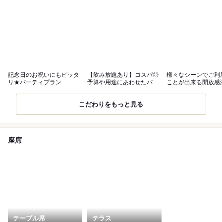
記念日のお祝いにもピッタ
【飲み放題あり】コスパ◎
様々なシーンでご利
リ★パーティプラン
予算や用途にあわせたパー
ことが出来る開放感
ティプラン！
店内
こだわりをもっと見る
座席
テーブル席
テラス