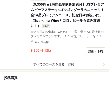
【9,350円★2時間豪華飲み放題付】USプレミア
ムビーフステーキ×ゴルゴンゾーラのニョッキ！
全14品プレミアムコース。記念日やお祝いに。
（Sparkling Wineとコロナビールも飲み放題
に！）
14品
大切な日のお食事にふさわしい、質・量ともに最上級の
プレミアムプランです。 メインにはジューシーな「US
プレミアムビーフステーキ」をご用意。濃厚な「ゴルゴ
4～99名様
ンゾーラのニョッキ」や、「シャルキュトリー5種盛り
合わせ」など、お酒に合う逸品が並びます。 飲み放題に
9,350
円
(税込)
詳細・予約
は乾杯に嬉しいスパークリングワイン（CAVA）やコロ
ナビールも追加。ワンランク上のドリンクと共に、至福
のディナータイムをお楽しみください。
すべてのコースを見る（2件）
投稿写真