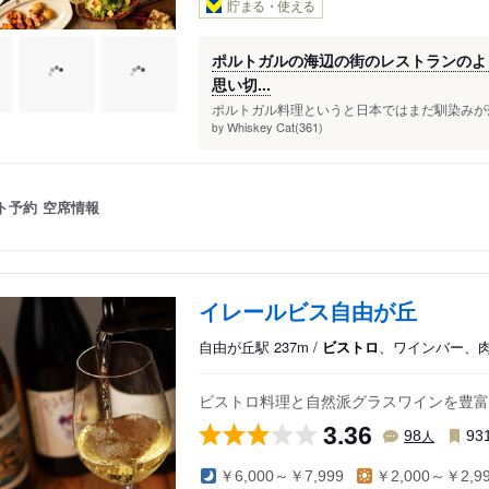
貯まる・使える
ポルトガルの海辺の街のレストランのよ
思い切...
ポルトガル料理というと日本ではまだ馴染みが薄い
Whiskey Cat(361)
by
ト予約
空席情報
イレールビス自由が丘
自由が丘駅 237m /
ビストロ
、ワインバー、
ビストロ料理と自然派グラスワインを豊富
3.36
人
98
93
￥6,000～￥7,999
￥2,000～￥2,9