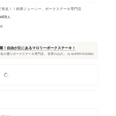
で有名！！肉厚ジューシー、ポークステーキ専門店
人
0459
99
屋！自由が丘にあるマロリーポークステーキ！
の通りポークステーキ専門店。 世界の山の...
SUPER1313(900)
by