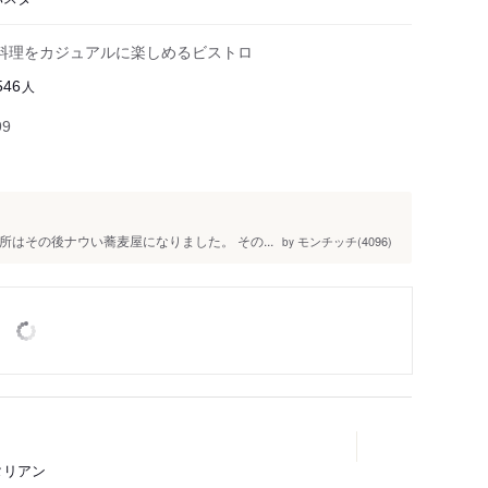
料理をカジュアルに楽しめるビストロ
人
546
99
場所はその後ナウい蕎麦屋になりました。 その...
モンチッチ(4096)
by
タリアン