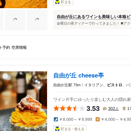
貯まる
自由が丘にあるワインも美味しい本格ビストロ！
金曜日の夜ディナーで行ってきました！ ◼️アクセ
ト予約
空席情報
自由が丘 cheese亭
自由が丘駅 73m / イタリアン、
ビストロ
、パ
ワイン片手にゆったり楽しむ大人の隠れ家
3.53
人
302
1
￥8,000～￥9,999
￥4,000～￥4,9
貯まる・使える