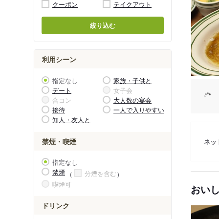
クーポン
テイクアウト
絞り込む
利用シーン
指定なし
家族・子供と
デート
女子会
合コン
大人数の宴会
接待
一人で入りやすい
知人・友人と
禁煙・喫煙
ネッ
指定なし
禁煙
分煙を含む
喫煙可
おい
ドリンク