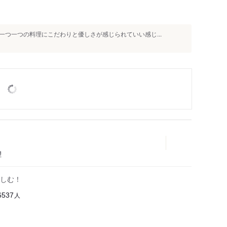
つ一つの料理にこだわりと優しさが感じられていい感じ...
理
しむ！
人
6537