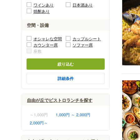
ワインあり
日本酒あり
焼酎あり
空間・設備
オシャレな空間
カップルシート
カウンター席
ソファー席
座敷
絞り込む
詳細条件
自由が丘でビストロランチを探す
～1,000円
1,000円 ～ 2,000円
2,000円～