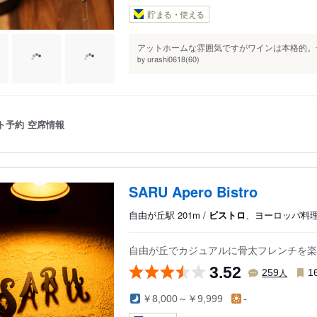
貯まる・使える
アットホームな雰囲気ですがワインは本格的。一
urashi0618(60)
by
ト予約
空席情報
SARU Apero Bistro
自由が丘駅 201m /
ビストロ
、ヨーロッパ料
自由が丘でカジュアルに骨太フレンチを楽
3.52
人
259
1
￥8,000～￥9,999
-