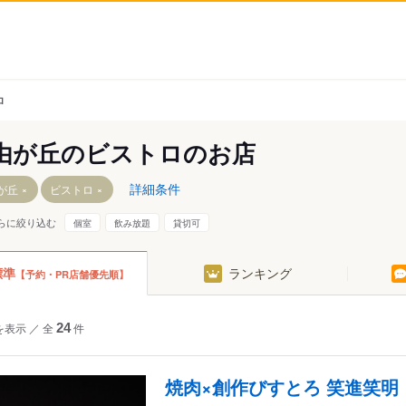
ロ
由が丘のビストロのお店
詳細条件
が丘
ビストロ
らに絞り込む
個室
飲み放題
貸切可
駅
標準
ランキング
【予約・PR店舗優先順】
を表示
／
全
24
件
焼肉×創作びすとろ 笑進笑明