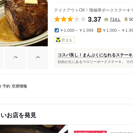
テイクアウトOK！塊極厚ポークステーキ
3.37
人
714
5
￥1,000～￥1,999
￥1,000～￥1,9
貯まる
コスパ良し！まんぷくになれるステーキ
自由が丘にあるマロリーポークステーキ。 その名
ト予約
空席情報
しいお店を発見