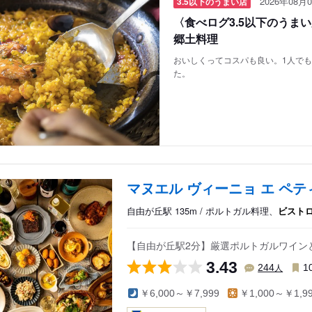
2026年08月0
3.5以下のうまい店
〈食べログ3.5以下のうま
郷土料理
おいしくってコスパも良い。1人で
た。
マヌエル ヴィーニョ エ ペ
自由が丘駅 135m / ポルトガル料理、
ビスト
【自由が丘駅2分】厳選ポルトガルワイン
3.43
人
244
1
￥6,000～￥7,999
￥1,000～￥1,9