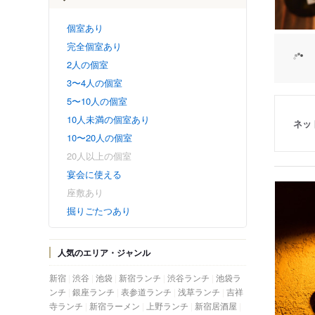
個室あり
完全個室あり
2人の個室
3〜4人の個室
5〜10人の個室
10人未満の個室あり
ネッ
10〜20人の個室
20人以上の個室
宴会に使える
座敷あり
掘りごたつあり
人気のエリア・ジャンル
新宿
渋谷
池袋
新宿ランチ
渋谷ランチ
池袋ラ
ンチ
銀座ランチ
表参道ランチ
浅草ランチ
吉祥
寺ランチ
新宿ラーメン
上野ランチ
新宿居酒屋