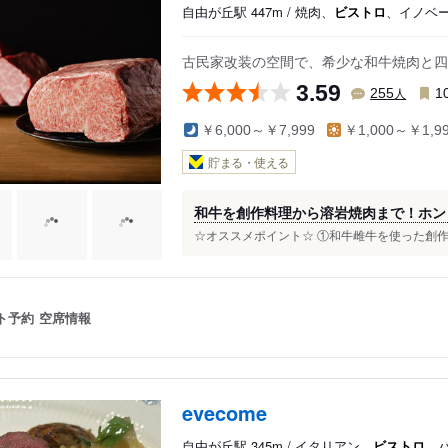
自由が丘駅 447m / 焼肉、
ビストロ
、イノベ
古民家改装の空間で、希少な和牛焼肉と四
3.59
人
255
1
￥6,000～￥7,999
￥1,000～￥1,9
貯まる・使える
和牛を創作料理から溶岩焼肉まで！ホン
☆オススメポイント☆ ①和牛雌牛を使った創作肉
ト予約
空席情報
evecome
自由が丘駅 345m / イタリアン、
ビストロ
、