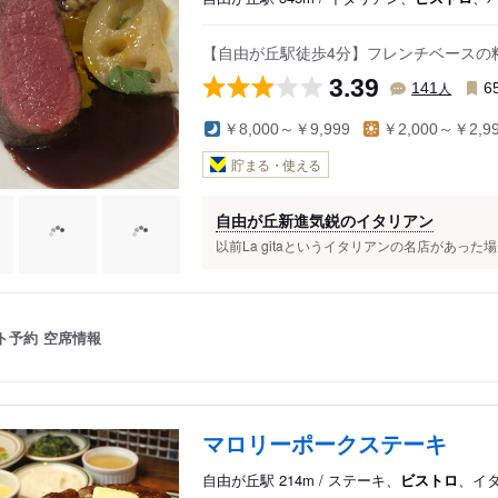
【自由が丘駅徒歩4分】フレンチベースの
3.39
人
141
6
￥8,000～￥9,999
￥2,000～￥2,9
貯まる・使える
自由が丘新進気鋭のイタリアン
以前La gitaというイタリアンの名店があった
ト予約
空席情報
マロリーポークステーキ
自由が丘駅 214m / ステーキ、
ビストロ
、イ