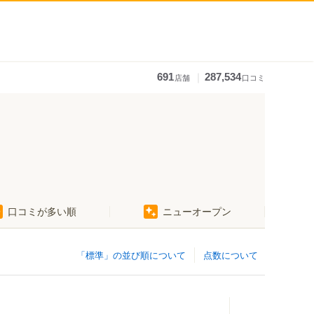
｜
691
287,534
店舗
口コミ
口コミが多い順
ニューオープン
「標準」の並び順について
点数について