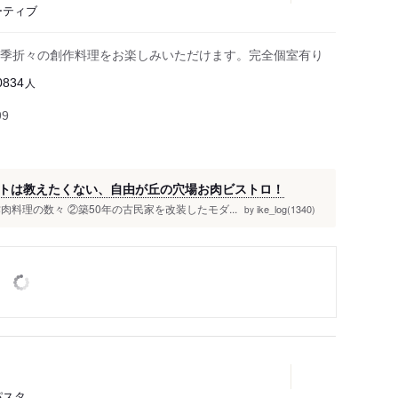
ーティブ
季折々の創作料理をお楽しみいただけます。完全個室有り
人
0834
99
トは教えたくない、自由が丘の穴場お肉ビストロ！
料理の数々 ②築50年の古民家を改装したモダ...
ike_log(1340)
by
パスタ