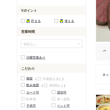
Vポイント
貯まる
使える
営業時間
日曜営業あり
こだわり
ネッ
個室
半個室を含む
飲み放題
3時間以上
カード可
貸切可
駐車場
食べ放題
子供可
ペット可