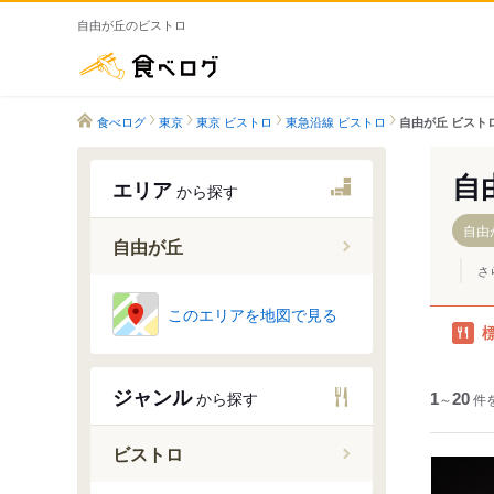
自由が丘のビストロ
食べログ
食べログ
東京
東京 ビストロ
東急沿線 ビストロ
自由が丘 ビスト
自
エリア
から探す
自由
自由が丘
さ
自由が丘
このエリアを地図で見る
ジャンル
から探す
1
～
20
件
ビストロ