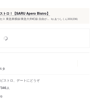
【SARU Apero Bistro】
ス 東急東横線/東急大井町線 自由が...
あつしくん333(236)
by
スタ
ビストロ、デートにどうぞ
人
7346
99