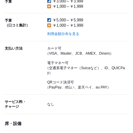
￥3,000～￥3,999
予算
￥1,000～￥1,999
￥5,000～￥5,999
予算
（口コミ集計）
￥1,000～￥1,999
利用金額分布を見る
支払い方法
カード可
（VISA、Master、JCB、AMEX、Diners）
電子マネー可
（交通系電子マネー（Suicaなど）、iD、QUICPa
y）
QRコード決済可
（PayPay、d払い、楽天ペイ、au PAY）
サービス料・
なし
チャージ
席・設備