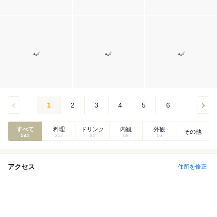
1
2
3
4
5
6
すべて
料理
ドリンク
内観
外観
その他
541
357
31
68
16
アクセス
住所を修正