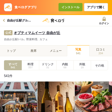
インストール
アプリで開く
自由が丘駅グルメへ
ログイン
オプティマムイーツ 自由が丘
公式
自由が丘駅/バル､ 野菜料理､ カフェ
写真
口コミ
トップ
座席
メニュー
541
204
すべて
料理
ドリンク
内観
外観
その他
541
357
31
68
16
541
件