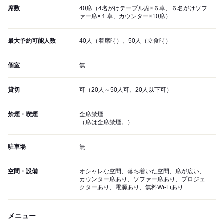
席数
40席（4名がけテーブル席×６卓、６名がけソフ
ァー席×１卓、カウンター×10席）
最大予約可能人数
40人（着席時）、50人（立食時）
個室
無
貸切
可（20人～50人可、20人以下可）
禁煙・喫煙
全席禁煙
（席は全席禁煙。）
駐車場
無
空間・設備
オシャレな空間、落ち着いた空間、席が広い、
カウンター席あり、ソファー席あり、プロジェ
クターあり、電源あり、無料Wi-Fiあり
メニュー