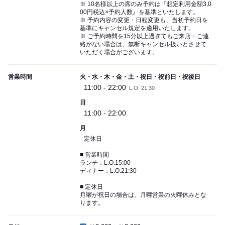
※ 10名様以上の席のみ予約は『想定利用金額3,0
00円税込×予約人数』を基準といたします。
※ 予約内容の変更・日程変更も、当初予約日を
基準にキャンセル規定を適用いたします。
※ ご予約時間を15分以上過ぎてもご来店・ご連
絡がない場合は、無断キャンセル扱いとさせて
いただく場合がございます。
営業時間
火・水・木・金・土・祝日・祝前日・祝後日
11:00 - 22:00
L.O. 21:30
日
11:00 - 22:00
月
定休日
■ 営業時間
ランチ：L.O.15:00
ディナー：L.O.21:30
■ 定休日
月曜が祝日の場合は、月曜営業の火曜休みとな
ります。