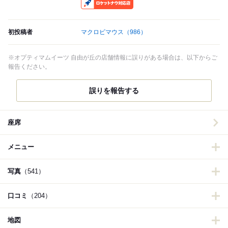
RocketNow
初投稿者
マクロビマウス
（986）
※オプティマムイーツ 自由が丘の店舗情報に誤りがある場合は、以下からご
報告ください。
誤りを報告する
座席
メニュー
写真
（541）
口コミ
（204）
地図