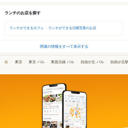
ランチのお店を探す
ランチができるカフェ
ランチができる日曜営業のお店
関連の情報をすべて表示する
東京
東京 バル
東急沿線 バル
自由が丘 バル
自由が丘駅