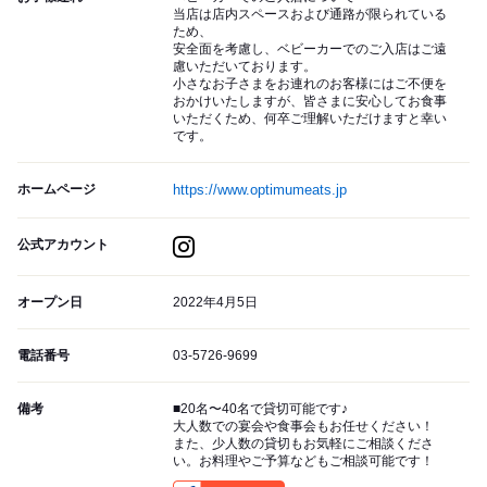
当店は店内スペースおよび通路が限られている
ため、
安全面を考慮し、ベビーカーでのご入店はご遠
慮いただいております。
小さなお子さまをお連れのお客様にはご不便を
おかけいたしますが、皆さまに安心してお食事
いただくため、何卒ご理解いただけますと幸い
です。
ホームページ
https://www.optimumeats.jp
公式アカウント
オープン日
2022年4月5日
電話番号
03-5726-9699
備考
■20名〜40名で貸切可能です♪
大人数での宴会や食事会もお任せください！
また、少人数の貸切もお気軽にご相談くださ
い。お料理やご予算などもご相談可能です！