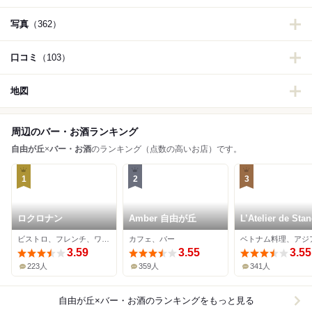
写真
（362）
口コミ
（103）
地図
周辺のバー・お酒ランキング
自由が丘
×
バー・お酒
のランキング（点数の高いお店）です。
1
2
3
ロクロナン
Amber 自由が丘
L’Atelier de Sta
Banh Mi
ビストロ、フレンチ、ワインバー
カフェ、バー
3.59
3.55
3.55
223人
359人
341人
自由が丘×バー・お酒
のランキングをもっと見る