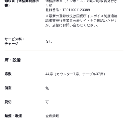
領収書（適格簡易請求
適格請求書（インボイス）対応の領収書発行が
書）
可能
登録番号：T3011001123389
※最新の登録状況は国税庁インボイス制度適格
請求書発行事業者公表サイトをご確認いただく
か、店舗にお問い合わせください。
サービス料・
なし
チャージ
席・設備
席数
44席（カウンター7席、テーブル37席）
個室
無
貸切
可
禁煙・喫煙
全席禁煙