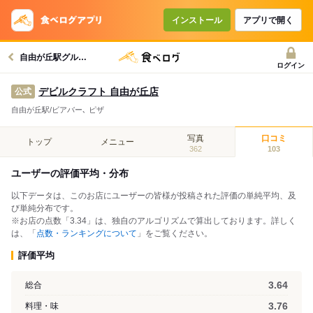
インストール
アプリで開く
自由が丘駅グルメへ
ログイン
デビルクラフト 自由が丘店
公式
自由が丘駅/ビアバー､ ピザ
写真
口コミ
トップ
メニュー
362
103
ユーザーの評価平均・分布
以下データは、このお店にユーザーの皆様が投稿された評価の単純平均、及
び単純分布です。
※お店の点数「3.34」は、独自のアルゴリズムで算出しております。詳しく
は、「
点数・ランキングについて
」をご覧ください。
評価平均
3.64
総合
3.76
料理・味