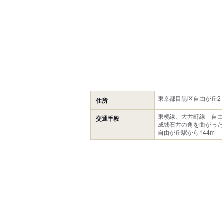
東京都目黒区自由が丘2-
住所
東横線、大井町線 自
交通手段
成城石井の角を曲がっ
自由が丘駅から144m