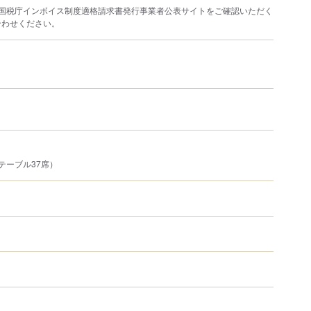
は国税庁インボイス制度適格請求書発行事業者公表サイトをご確認いただく
合わせください。
テーブル37席）