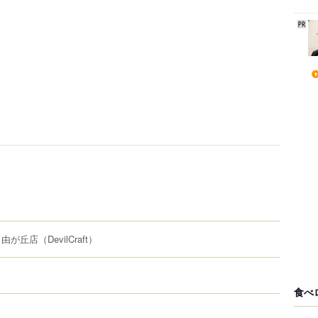
自由が丘店
（DevilCraft）
食べ