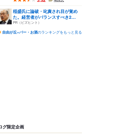
3.52
人
稲盛氏に論破・叱責され目が覚め
た。経営者がバランスすべき2
つ...
PR（ビズヒント）
自由が丘×バー・お酒
のランキングをもっと見る
ログ限定企画