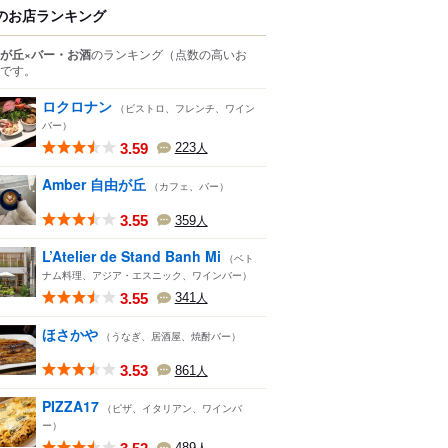
のお店ランキング
が丘×バー・お酒
のランキング
（点数の高いお
です。
ロクロナン
（ビストロ、フレンチ、ワイン
バー）
3.59
223
人
Amber 自由が丘
（カフェ、バー）
3.55
359
人
L’Atelier de Stand Banh Mi
（ベト
ナム料理、アジア・エスニック、ワインバー）
3.55
341
人
ほさかや
（うなぎ、居酒屋、焼酎バー）
3.53
861
人
PIZZA17
（ピザ、イタリアン、ワインバ
ー）
489