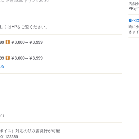
L.O. 料理20:00 ドリンク20:30
店舗
PRが
食べ
既に
しくはHPをご覧ください。
きま
99
￥3,000～￥3,999
99
￥3,000～￥3,999
見る
ペイ）
ボイス）対応の領収書発行が可能
1123389