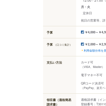
12:00 - 21:00
月・火
定休日
祝日の営業等、詳
予算
￥4,000～￥4,9
予算
（口コミ集計）
￥2,000～￥2,9
利用金額分布を
カード可
支払い方法
（VISA、Master）
電子マネー不可
QRコード決済可
（PayPay、楽天
適格請求書（イン
領収書（適格簡易
登録番号：T301100
請求書）