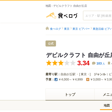
地図 : デビルクラフト 自由が丘店
食べログ
食べログ
東京
東京 ビアバー
東急沿線 ビア
公式
デビルクラフト 自由が丘
3.34
103
人
最寄り駅：
自由が丘駅
[
東京
]
ジャンル：
ビ
予算：
￥4,000～￥4,999
￥3,000～￥3,9
トップ
メニ
地図