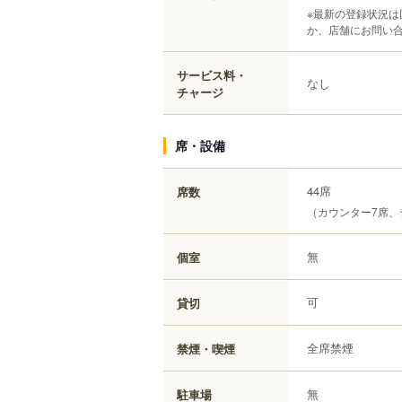
※最新の登録状況
か、店舗にお問い
サービス料・
なし
チャージ
席・設備
44席
席数
（カウンター7席、
無
個室
可
貸切
全席禁煙
禁煙・喫煙
無
駐車場