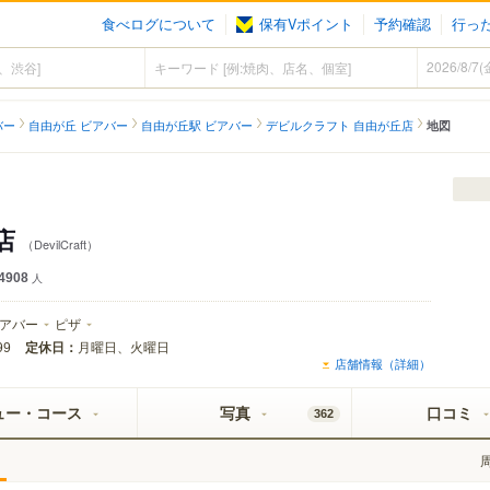
食べログについて
保有Vポイント
予約確認
行っ
バー
自由が丘 ビアバー
自由が丘駅 ビアバー
デビルクラフト 自由が丘店
地図
店
（DevilCraft）
4908
人
アバー
ピザ
定休日：
月曜日、火曜日
99
店舗情報（詳細）
ュー・コース
写真
口コミ
362