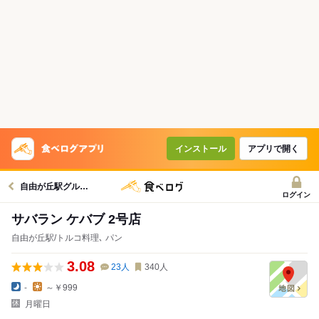
インストール
アプリで開く
自由が丘駅グルメへ
ログイン
サバラン ケバブ 2号店
自由が丘駅/トルコ料理､ パン
3.08
23
人
340
人
-
～￥999
月曜日