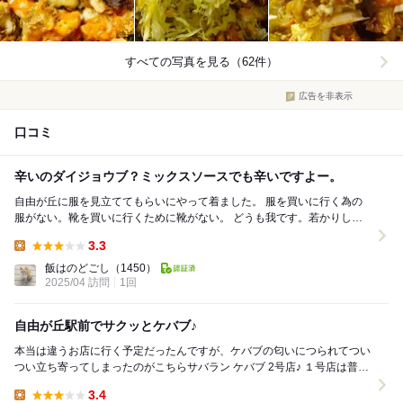
すべての写真を見る（62件）
広告を非表示
口コミ
辛いのダイジョウブ？ミックスソースでも辛いですよー。
自由が丘に服を見立ててもらいにやって着ました。 服を買いに行く為の
服がない。靴を買いに行くために靴がない。 どうも我です。若かりし頃
よりは、ネットも普及したのでマシになりました...
3.3
Lunch:
飯はのどごし
（1450）
2025/04 訪問
1回
自由が丘駅前でサクッとケバブ♪
本当は違うお店に行く予定だったんですが、ケバブの匂いにつられてつい
つい立ち寄ってしまったのがこちらサバラン ケバブ 2号店♪ １号店は普通
に店内で食べれるお店で、２号店はテイクア...
3.4