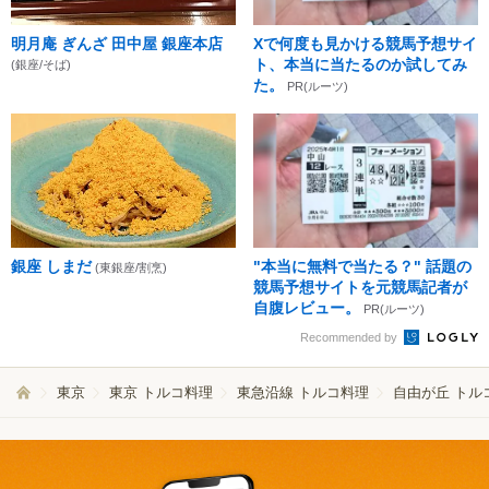
明月庵 ぎんざ 田中屋 銀座本店
Xで何度も見かける競馬予想サイ
ト、本当に当たるのか試してみ
(銀座/そば)
た。
PR(ルーツ)
銀座 しまだ
"本当に無料で当たる？" 話題の
(東銀座/割烹)
競馬予想サイトを元競馬記者が
自腹レビュー。
PR(ルーツ)
Recommended by
東京
東京 トルコ料理
東急沿線 トルコ料理
自由が丘 トル