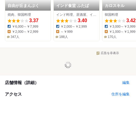
自由が丘まんぷく
インド食堂 ふたば
カロスキル
焼肉、韓国料理
インド料理、居酒屋、インドカレー
韓国料理
3.37
3.40
3.42
￥6,000～￥7,999
￥2,000～￥2,999
￥3,000～￥3,999
Dinner:
Dinner:
Dinner:
￥2,000～￥2,999
～￥999
￥1,000～￥1,999
Lunch:
Lunch:
Lunch:
347人
188人
170人
広告を非表示
店舗情報（詳細）
編集
アクセス
住所を編集