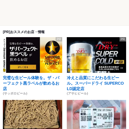
[PR]おススメのお店・情報
PR
PR
完璧な生ビール体験を。ザ・パ
冷えと品質にこだわる生ビー
ーフェクト黒ラベルが飲めるお
ル。スーパードライ SUPERCO
店
LD認定店
(サッポロビール)
(アサヒビール)