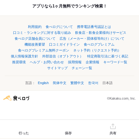
アプリなら1ヶ月無料でランキング検索！
利用規約
食べログについて
携帯電話番号認証とは
口コミ・ランキングに対する取り組み
飲食店・飲食企業様向けサービス
食べログ店舗会員について
広告（メーカー・団体様等向け）について
機能改善要望
口コミガイドライン
食べログプレミアム
食べログプレミアム無料クーポン
ネット予約（リクエスト予約）
個人情報保護方針
外部送信（オプトアウト）
特定商取引法に基づく表記
推奨環境
ヘルプ・お問い合わせ
採用情報
企業情報
キーワード一覧
サイトマップ
チェーン一覧
言語：
English
简体中文
繁體中文
한국어
日本語
©Kakaku.com, Inc.
行った
保存
共有