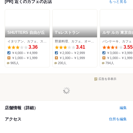
[PR] 近くのカフェのお店
もっと見る
SHUTTERS 自由が丘
T'sレストラン
ルサ ルカ 東京自
丘店
イタリアン、カフェ、スイーツ
野菜料理、カフェ、オーガニック
パンケーキ、カフェ
3.36
3.41
3.55
￥4,000～￥4,999
￥2,000～￥2,999
￥3,000～￥3,999
Dinner:
Dinner:
Dinner:
￥1,000～￥1,999
￥1,000～￥1,999
￥1,000～￥1,999
Lunch:
Lunch:
Lunch:
965人
200人
794人
広告を非表示
店舗情報（詳細）
編集
アクセス
住所を編集