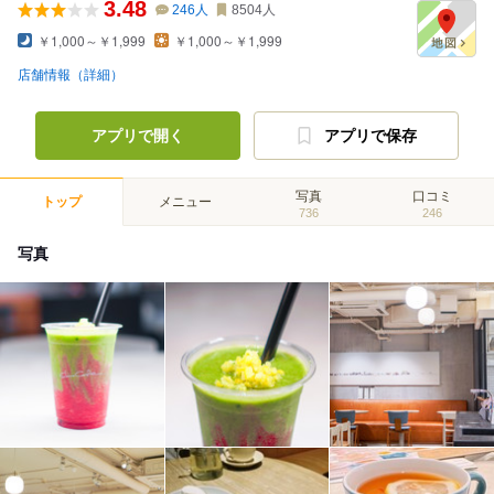
3.48
246
人
8504
人
￥1,000～￥1,999
￥1,000～￥1,999
店舗情報（詳細）
アプリで開く
アプリで保存
写真
口コミ
トップ
メニュー
736
246
写真