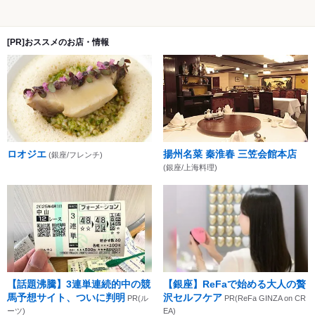
[PR]おススメのお店・情報
ロオジエ
揚州名菜 秦淮春 三笠会館本店
(銀座/フレンチ)
(銀座/上海料理)
【話題沸騰】3連単連続的中の競
【銀座】ReFaで始める大人の贅
馬予想サイト、ついに判明
沢セルフケア
PR(ル
PR(ReFa GINZA on CR
ーツ)
EA)