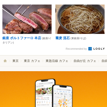
銀座 ポルトファーロ 本店
蕎麦 流石
(銀座/イ
(東銀座/そば)
タリアン)
Recommended by
東京
東京 カフェ
東急沿線 カフェ
自由が丘 カフェ
自