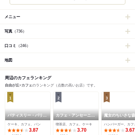
メニュー
写真
（736）
口コミ
（246）
地図
周辺のカフェランキング
自由が丘
×
カフェ
のランキング（点数の高いお店）です。
1
2
3
パティスリー・パリセ
カフェ・アンセーニ
魔女のちいさな
ヴェイユ
ュ・ダングル 自由が
ンバーガー
ケーキ、カフェ、パン
喫茶店、カフェ、ケーキ
丘店
3.87
3.70
3.67