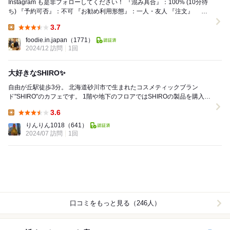
Instagram も是非フォローしてください！ 『混み具合』：100% (10分待
ち) 『予約可否』：不可 『お勧め利用形態』：一人・友人 『注文』 ・
SH...
3.7
Lunch:
foodie.in.japan
（1771）
2024/12 訪問
1回
大好きなSHIRO✨
自由が丘駅徒歩3分。 北海道砂川市で生まれたコスメティックブラン
ド"SHIRO"のカフェです。 1階や地下のフロアではSHIROの製品を購入す
る事もできて、カフェではお食事...
3.6
Lunch:
りんりん1018
（641）
2024/07 訪問
1回
口コミをもっと見る（246人）