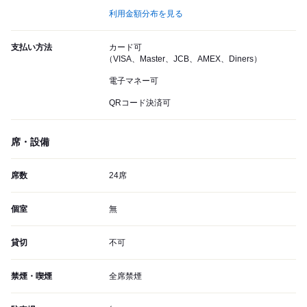
利用金額分布を見る
支払い方法
カード可
（VISA、Master、JCB、AMEX、Diners）
電子マネー可
QRコード決済可
席・設備
席数
24席
個室
無
貸切
不可
禁煙・喫煙
全席禁煙