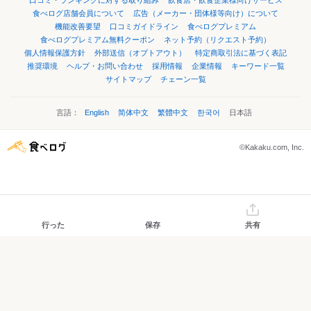
口コミ・ランキングに対する取り組み
飲食店・飲食企業様向けサービス
食べログ店舗会員について
広告（メーカー・団体様等向け）について
機能改善要望
口コミガイドライン
食べログプレミアム
食べログプレミアム無料クーポン
ネット予約（リクエスト予約）
個人情報保護方針
外部送信（オプトアウト）
特定商取引法に基づく表記
推奨環境
ヘルプ・お問い合わせ
採用情報
企業情報
キーワード一覧
サイトマップ
チェーン一覧
言語：
English
简体中文
繁體中文
한국어
日本語
©Kakaku.com, Inc.
行った
保存
共有