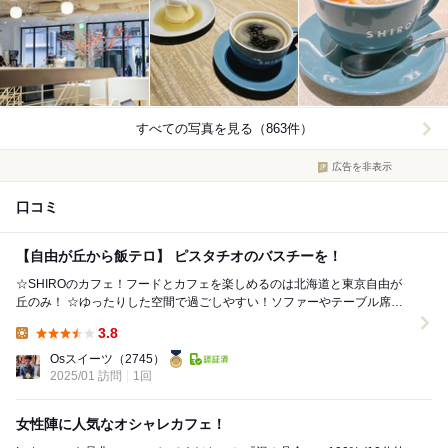
すべての写真を見る（863件）
広告を非表示
口コミ
【自由が丘から飯テロ】 ピスタチオのバスチーを！
☆SHIROのカフェ！フードとカフェを楽しめるのは北海道と東京自由が
丘のみ！ ☆ゆったりした空間で過ごしやすい！ソファーやテーブル席が
あり、一人でも複数名でも楽しめる空間！ ☆...
3.8
Lunch:
Osスイーツ
（2745）
2025/01 訪問
1回
女性陣に人気なオシャレカフェ！