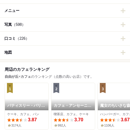
メニュー
写真
（598）
口コミ
（226）
地図
周辺のカフェランキング
自由が丘
×
カフェ
のランキング（点数の高いお店）です。
1
2
3
パティスリー・パリセ
カフェ・アンセーニ
魔女のちいさな
ヴェイユ
ュ・ダングル 自由が
ンバーガー
ケーキ、カフェ、パン
喫茶店、カフェ、ケーキ
丘店
3.87
3.70
3.67
3174人
992人
1106人