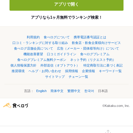
アプリで開く
アプリなら1ヶ月無料でランキング検索！
利用規約
食べログについて
携帯電話番号認証とは
口コミ・ランキングに対する取り組み
飲食店・飲食企業様向けサービス
食べログ店舗会員について
広告（メーカー・団体様等向け）について
機能改善要望
口コミガイドライン
食べログプレミアム
食べログプレミアム無料クーポン
ネット予約（リクエスト予約）
個人情報保護方針
外部送信（オプトアウト）
特定商取引法に基づく表記
推奨環境
ヘルプ・お問い合わせ
採用情報
企業情報
キーワード一覧
サイトマップ
チェーン一覧
言語：
English
简体中文
繁體中文
한국어
日本語
©Kakaku.com, Inc.