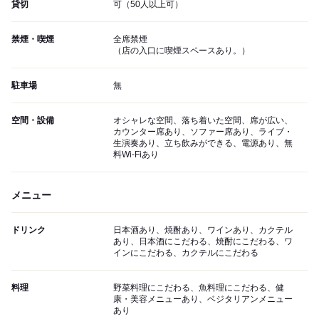
貸切
可（50人以上可）
禁煙・喫煙
全席禁煙
（店の入口に喫煙スペースあり。）
駐車場
無
空間・設備
オシャレな空間、落ち着いた空間、席が広い、
カウンター席あり、ソファー席あり、ライブ・
生演奏あり、立ち飲みができる、電源あり、無
料Wi-Fiあり
メニュー
ドリンク
日本酒あり、焼酎あり、ワインあり、カクテル
あり、日本酒にこだわる、焼酎にこだわる、ワ
インにこだわる、カクテルにこだわる
料理
野菜料理にこだわる、魚料理にこだわる、健
康・美容メニューあり、ベジタリアンメニュー
あり