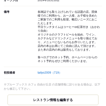
オープン日
2014年10月10日
備考
各雑誌でも取り上げられている話題の店。団体
様でのご利用から、お一人様、お子様を含めた
ご家族でのご利用も歓迎。幅広いニーズにおこ
たえします。
平日ランチタイムはコーヒーor紅茶付き（おかわ
り自由）
オリジナルのクラフトビールを始め、ワイン、
カクテルなどドリンクメニューを取り揃えてお
り、メニューにないものもお作りいたします。
店内の本はお席にてご自由に読んで頂けます。
また本の店内の本は販売もしております。
食べログでのネット予約、ホームページからの
ネット予約もぜひご利用くださいませ。
初投稿者
taityo2009
（719）
※ブルー ブックス カフェ 自由が丘店 の店舗情報に誤りがある場合は、以下
から修正して下さい。
レストラン情報を編集する