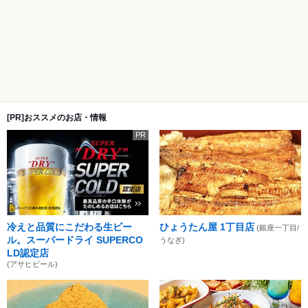
[PR]おススメのお店・情報
PR
冷えと品質にこだわる生ビー
ひょうたん屋 1丁目店
(銀座一丁目/
ル。スーパードライ SUPERCO
うなぎ)
LD認定店
(アサヒビール)