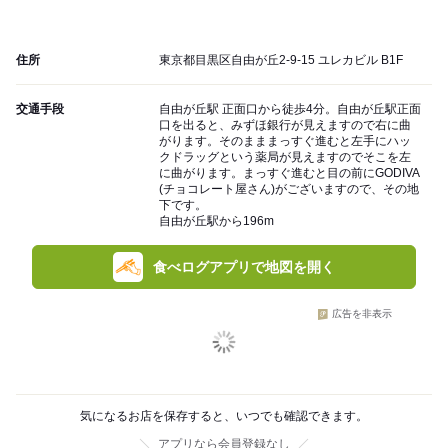
住所
東京都目黒区自由が丘2-9-15 ユレカビル B1F
交通手段
自由が丘駅 正面口から徒歩4分。自由が丘駅正面
口を出ると、みずほ銀行が見えますので右に曲
がります。そのまままっすぐ進むと左手にハッ
クドラッグという薬局が見えますのでそこを左
に曲がります。まっすぐ進むと目の前にGODIVA
(チョコレート屋さん)がございますので、その地
下です。
自由が丘駅から196m
食べログアプリで地図を開く
広告を非表示
気になるお店を保存すると、いつでも確認できます。
アプリなら会員登録なし