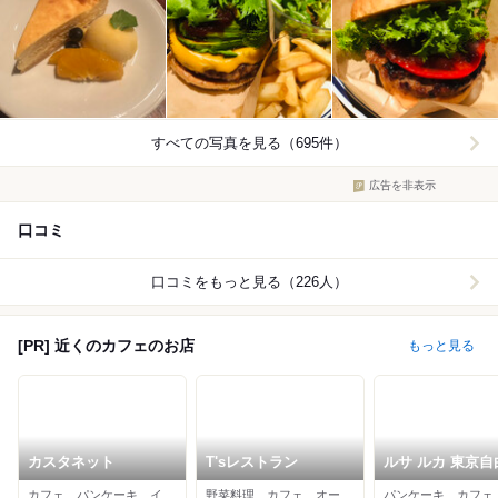
すべての写真を見る（695件）
広告を非表示
口コミ
口コミをもっと見る（226人）
[PR] 近くのカフェのお店
もっと見る
カスタネット
T'sレストラン
ルサ ルカ 東京自
丘店
カフェ、パンケーキ、イタリアン
野菜料理、カフェ、オーガニック
パンケーキ、カフェ