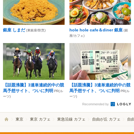
銀座 しまだ
hole hole cafe＆diner 銀座
(東銀座/割烹)
(銀
座/カフェ)
【話題沸騰】3連単連続的中の競
【話題沸騰】3連単連続的中の競
馬予想サイト、ついに判明
馬予想サイト、ついに判明
PR(ル
PR(ル
ーツ)
ーツ)
Recommended by
東京
東京 カフェ
東急沿線 カフェ
自由が丘 カフェ
自