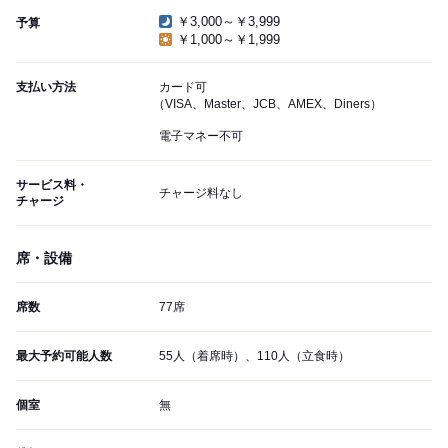
￥3,000～￥3,999
予算
￥1,000～￥1,999
支払い方法
カード可
（VISA、Master、JCB、AMEX、Diners）
電子マネー不可
サービス料・
チャージ料なし
チャージ
席・設備
席数
77席
最大予約可能人数
55人（着席時）、110人（立食時）
個室
無