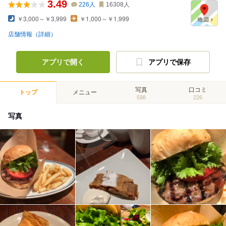
3.49
226
人
16308
人
￥3,000～￥3,999
￥1,000～￥1,999
店舗情報（詳細）
アプリで開く
アプリで保存
写真
口コミ
トップ
メニュー
598
226
写真