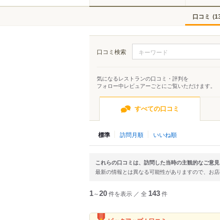
口コミ
(
1
口コミ検索
気になるレストランの口コミ・評判を
フォロー中レビュアーごとにご覧いただけます。
すべての口コミ
標準
訪問月順
いいね順
これらの口コミは、訪問した当時の主観的なご意見
最新の情報とは異なる可能性がありますので、お
1
～
20
件を表示
／
全
143
件