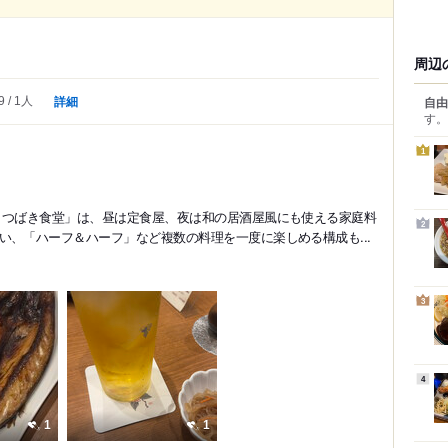
周辺
詳細
自由
9
1人
す。
1
 つばき食堂」は、昼は定食屋、夜は和の居酒屋風にも使える家庭料
2
い、「ハーフ＆ハーフ」など複数の料理を一度に楽しめる構成も...
3
4
1
1