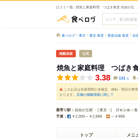
口コミ一覧 : 焼魚と家庭料理 つばき食堂 自由が丘
食べログ
食べログ
東京
東京 食堂
東急沿線 食堂
自
掲載保留
公式
焼魚と家庭料理 つばき食
3.38
131
人
このお店は休業期間が未確定、移転・閉店の事
おります。
店舗の掲載情報に関して
最寄り駅：
自由が丘駅
[
東京
]
ジャンル：
食
予算：
￥2,000～￥2,999
～￥999
トップ
メニ