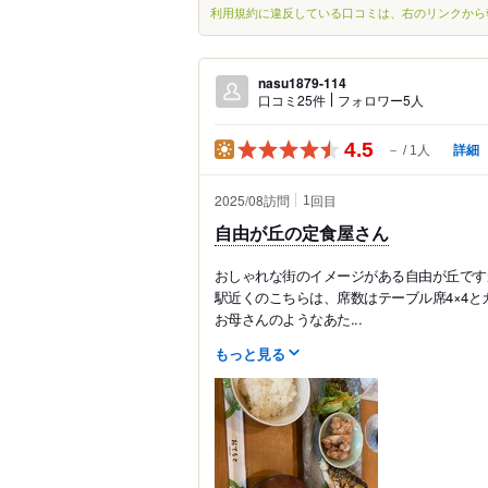
利用規約に違反している口コミは、右のリンクから
nasu1879-114
口コミ25件
フォロワー5人
4.5
詳細
－
1人
2025/08訪問
回目
1
自由が丘の定食屋さん
おしゃれな街のイメージがある自由が丘です
駅近くのこちらは、席数はテーブル席4×4と
お母さんのようなあた...
もっと見る