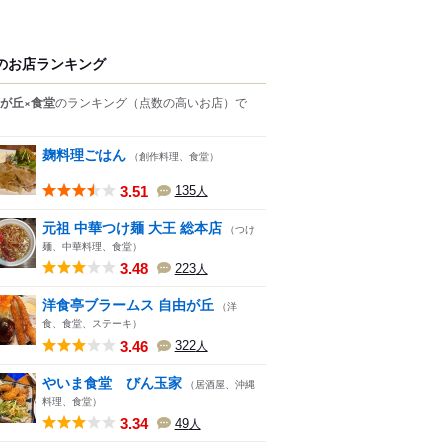
のお店ランキング
が丘×食堂
のランキング
（点数の高いお店）
で
麹料理ごはん
（創作料理、食堂）
3.51
135
人
元祖 中華つけ麺 大王 総本店
（つけ
麺、中華料理、食堂）
3.48
223
人
洋食亭ブラームス 自由が丘
（洋
食、食堂、ステーキ）
3.46
322
人
やいま食堂 びん玉家
（居酒屋、沖縄
料理、食堂）
3.34
49
人