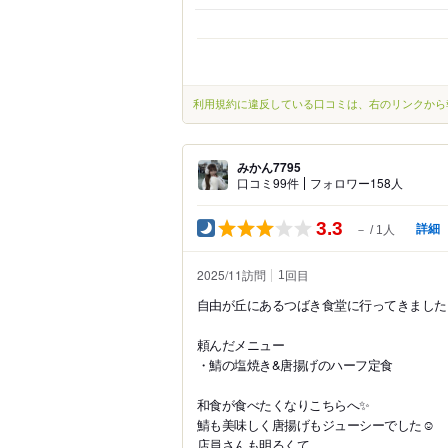
利用規約に違反している口コミは、右のリンクから
みかん7795
口コミ99件
フォロワー158人
3.3
詳細
－
1人
2025/11訪問
回目
1
自由が丘にあるつばき食堂に行ってきました
頼んだメニュー
・鯖の塩焼き&唐揚げのハーフ定食
和食が食べたくなりこちらへ✨
鯖も美味しく唐揚げもジューシーでした☺️
店員さんも明るくて...