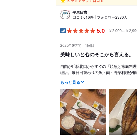
ピックアップ！口コミ
平尾日吉
口コミ616件
フォロワー2386人
5.0
￥2,000～￥2,99
2025/10訪問
1
回目
美味しいと心のそこから言える。
自由が丘駅北口からすぐの「焼魚と家庭料理
理店。毎日日替わりの魚・肉・野菜料理が揃
もっと見る
1