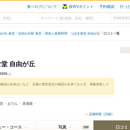
食べログについて
保有Vポイント
予約確認
行っ
由が丘 食堂
自由が丘駅 食堂
焼魚と家庭料理 つばき食堂 自由が丘
口コミ一覧
堂 自由が丘
4986
人
実確認が出来ないなど、店舗の運営状況の確認が出来ておらず、掲載保留して
堂
おでん
居酒屋
店舗情報（詳細）
ュー・コース
写真
口コミ
308