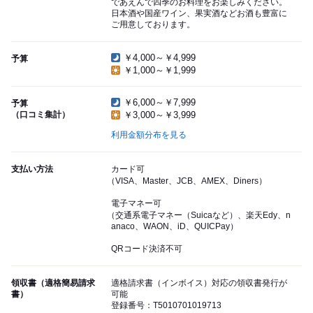
であえんで四季のお料理をお楽しみください。
日本酒や国産ワイン、果実酒などお酒も豊富に
ご用意しております。
￥4,000～￥4,999
予算
￥1,000～￥1,999
￥6,000～￥7,999
予算
（口コミ集計）
￥3,000～￥3,999
利用金額分布を見る
支払い方法
カード可
（VISA、Master、JCB、AMEX、Diners）
電子マネー可
（交通系電子マネー（Suicaなど）、楽天Edy、n
anaco、WAON、iD、QUICPay）
QRコード決済不可
領収書（適格簡易請求
適格請求書（インボイス）対応の領収書発行が
書）
可能
登録番号：T5010701019713