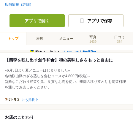
店舗情報（詳細）
アプリで開く
アプリで保存
写真
口コミ
トップ
座席
メニュー
1439
384
50
貯まる・使える
ディナーで人数×
pt
【四季を映し出す創作和食】和の美味しさをもっと自由に
⭐︎6月3日より夏メニューはじまりました⭐︎
名物桜山豚のざる蒸しを含むコースが4,800円(税込)～
新鮮なこだわり野菜や魚、良質なお肉を使い、季節の移り変わりを旬菜料理
を通してお楽しみください。
にも掲載中
お店のこだわり