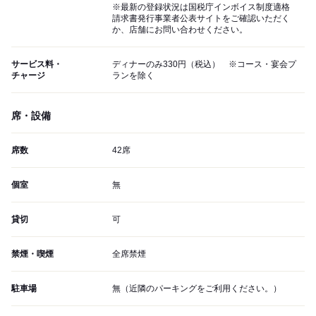
※最新の登録状況は国税庁インボイス制度適格
請求書発行事業者公表サイトをご確認いただく
か、店舗にお問い合わせください。
サービス料・
ディナーのみ330円（税込） ※コース・宴会プ
チャージ
ランを除く
席・設備
席数
42席
個室
無
貸切
可
禁煙・喫煙
全席禁煙
駐車場
無（近隣のパーキングをご利用ください。）