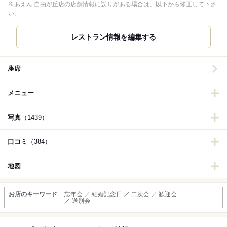
※あえん 自由が丘店の店舗情報に誤りがある場合は、以下から修正して下さ
い。
レストラン情報を編集する
座席
メニュー
写真
（1439）
口コミ
（384）
地図
お店のキーワード
忘年会 ／ 結婚記念日 ／ 二次会 ／ 歓迎会
／ 送別会