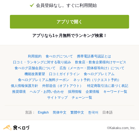
会員登録なし。すぐに利用開始
アプリで開く
アプリなら1ヶ月無料でランキング検索！
利用規約
食べログについて
携帯電話番号認証とは
口コミ・ランキングに対する取り組み
飲食店・飲食企業様向けサービス
食べログ店舗会員について
広告（メーカー・団体様等向け）について
機能改善要望
口コミガイドライン
食べログプレミアム
食べログプレミアム無料クーポン
ネット予約（リクエスト予約）
個人情報保護方針
外部送信（オプトアウト）
特定商取引法に基づく表記
推奨環境
ヘルプ・お問い合わせ
採用情報
企業情報
キーワード一覧
サイトマップ
チェーン一覧
言語：
English
简体中文
繁體中文
한국어
日本語
©Kakaku.com, Inc.