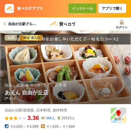
コースで使えるクーポン
戻る
インストール
アプリで開く
自由が丘駅グルメへ
クーポンを利用せず予約する
ログイン
公式
自由ヶ丘 和食 ランチ ワイン 日本酒
あえん 自由が丘店
(アエン)
自由が丘駅/居酒屋､ 日本料理､ 創作料理
3.36
384
人
26525
人
￥4,000～￥4,999
￥1,000～￥1,999