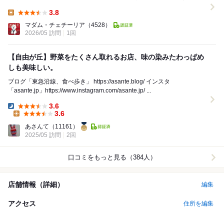
と思って駅前ロー タリーで１０：５０...
3.8
Lunch:
マダム・チェチーリア
（4528）
2026/05 訪問
1回
【自由が丘】野菜をたくさん取れるお店、味の染みたわっぱめ
しも美味しい。
ブログ「東急沿線、食べ歩き」 https://asante.blog/ インスタ
「asante.jp」https://www.instagram.com/asante.jp/ ...
3.6
Dinner:
3.6
Lunch:
あさんて
（11161）
2025/05 訪問
2回
口コミをもっと見る（384人）
店舗情報（詳細）
編集
アクセス
住所を編集