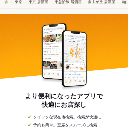
東京
東京 居酒屋
東急沿線 居酒屋
自由が丘 居酒屋
自
より便利になったアプリで
快適にお店探し
クイックな現在地検索。検索が快適に
予約も簡単。空席をスムーズに検索