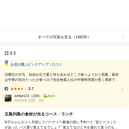
すべての写真を見る（1492件）
口コミ
お店が選ぶピックアップ！口コミ
日曜日の夕方、自由が丘で妻と待ち合わせどこで食べようかと思案。最初
は中華の気分だったが食べログ先生検索上位の中華料理屋が悉く満席で、
どうしようかとふと見回したところ、清潔でゆったりした空間の内部が外
3.7
からよく見えるこの店に気付く。和だがリーズナブルな価格のコースが充
Dinner:
実しているようだ。月曜日を前に中華よりも軽めの方がいいなと思い直し
amtaro23
（248）
入店すると、すぐに4人掛けのテーブルに案内してくれた。見た目は混ん
2024/05 訪問
1回
でな...
五島列島の食材が光るコース・ランチ
N子ちゃんが１ヶ月前にリバーティー麻雀の前に予約〜♬ ”昔ピーコック
があった バス通り覚えてるでしょ？” 覚えてるけど Kを連れて迷うのも、