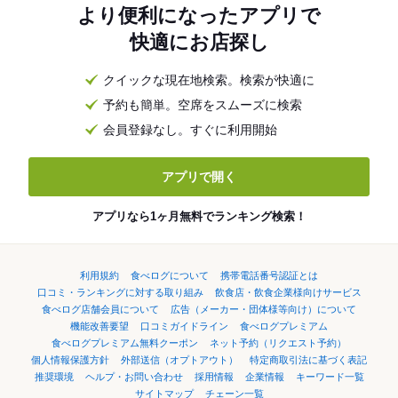
より便利になったアプリで
快適にお店探し
クイックな現在地検索。検索が快適に
予約も簡単。空席をスムーズに検索
会員登録なし。すぐに利用開始
アプリで開く
アプリなら1ヶ月無料でランキング検索！
利用規約
食べログについて
携帯電話番号認証とは
口コミ・ランキングに対する取り組み
飲食店・飲食企業様向けサービス
食べログ店舗会員について
広告（メーカー・団体様等向け）について
機能改善要望
口コミガイドライン
食べログプレミアム
食べログプレミアム無料クーポン
ネット予約（リクエスト予約）
個人情報保護方針
外部送信（オプトアウト）
特定商取引法に基づく表記
推奨環境
ヘルプ・お問い合わせ
採用情報
企業情報
キーワード一覧
サイトマップ
チェーン一覧