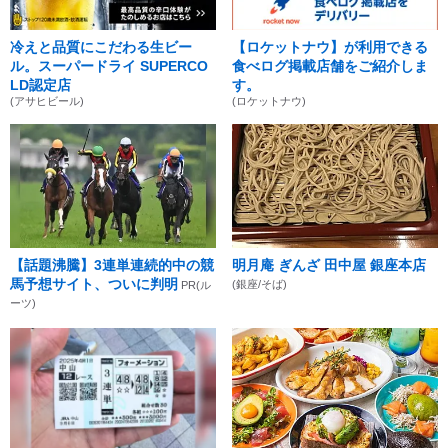
冷えと品質にこだわる生ビー
【ロケットナウ】が利用できる
ル。スーパードライ SUPERCO
食べログ掲載店舗をご紹介しま
LD認定店
す。
(アサヒビール)
(ロケットナウ)
【話題沸騰】3連単連続的中の競
明月庵 ぎんざ 田中屋 銀座本店
馬予想サイト、ついに判明
(銀座/そば)
PR(ル
ーツ)