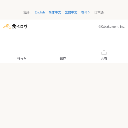
言語：
English
简体中文
繁體中文
한국어
日本語
©Kakaku.com, Inc.
行った
保存
共有