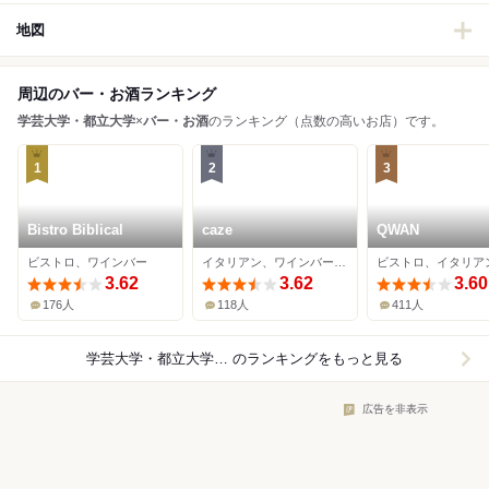
地図
周辺のバー・お酒ランキング
学芸大学・都立大学
×
バー・お酒
のランキング（点数の高いお店）です。
1
2
3
Bistro Biblical
caze
QWAN
ビストロ、ワインバー
イタリアン、ワインバー、洋食
3.62
3.62
3.60
176人
118人
411人
学芸大学・都立大学×バー・お酒
のランキングをもっと見る
広告を非表示