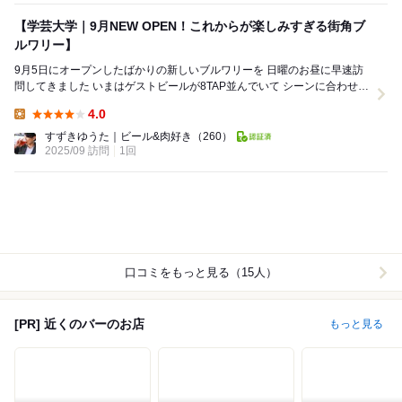
【学芸大学｜9月NEW OPEN！これからが楽しみすぎる街角ブ
ルワリー】
9月5日にオープンしたばかりの新しいブルワリーを 日曜のお昼に早速訪
問してきました いまはゲストビールが8TAP並んでいて シーンに合わせて
選べるのが楽しい感じ 年内に...
4.0
Lunch:
すずきゆうた｜ビール&肉好き
（260）
2025/09 訪問
1回
口コミをもっと見る（15人）
[PR] 近くのバーのお店
もっと見る