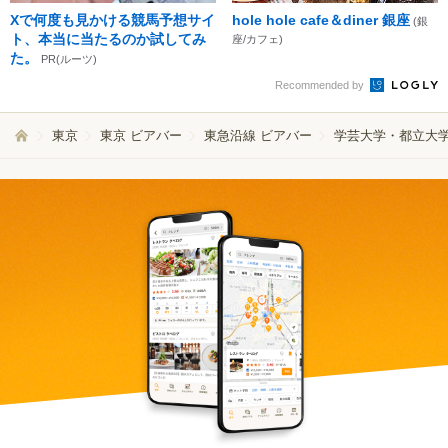
Xで何度も見かける競馬予想サイ
hole hole cafe＆diner 銀座
(銀
ト、本当に当たるのか試してみ
座/カフェ)
た。
PR(ルーツ)
Recommended by
東京
東京 ビアバー
東急沿線 ビアバー
学芸大学・都立大学