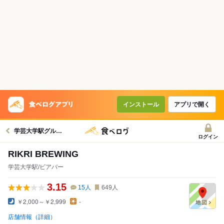
インストール
アプリで開く
学芸大学駅グルメへ
ログイン
RIKRI BREWING
学芸大学駅/ビアバー
3.15
15
人
649
人
￥2,000～￥2,999
-
店舗情報（詳細）