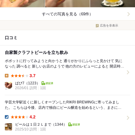
すべての写真を見る（69件）
広告を非表示
口コミ
自家製クラフトビールを立ち飲み
ポポットに行ってみようと向かうと 通りがかりにふらっと見かけて 気に
なった 調べると 新しいお店のようで 他の方のレビューによると 開店時は
ビールを作れてなかったよ...
3.7
Lunch:
ばび7
（1223）
2026/01 訪問
1回
学芸大学駅近くに新しくオープンしたRIKRI BREWINGに寄ってみまし
た。 こちらは今後、店内で独自にビール醸造を始めるという、まさにこ
れからが楽しみな街角ブルワリーです...
4.2
Dinner:
ビールは１日２Ｌまで
（1344）
2025/10 訪問
1回