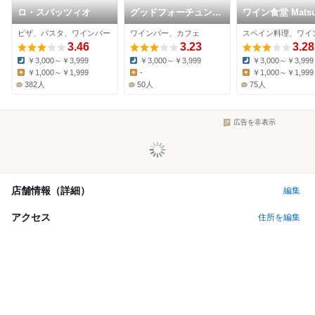
ロ・スパッツィオ
グッドフォーチュン
ワイン食堂 Mats
ファクトリー
ピザ、パスタ、ワインバー
ワインバー、カフェ
3.46
3.23
3.28
￥3,000～￥3,999
￥3,000～￥3,999
￥3,000～￥3,999
Dinner:
Dinner:
Dinner:
￥1,000～￥1,999
-
￥1,000～￥1,999
Lunch:
Lunch:
Lunch:
382人
50人
75人
広告を非表示
店舗情報（詳細）
編集
アクセス
住所を編集