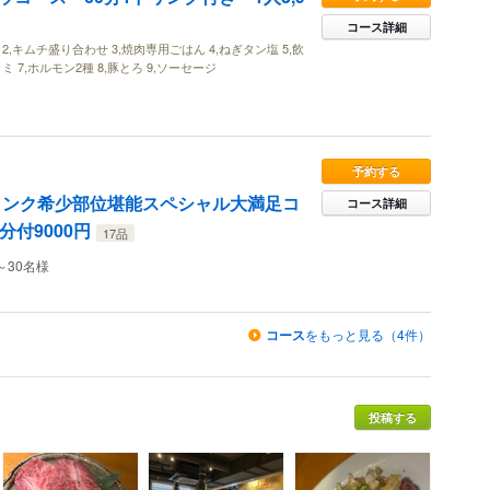
コース詳細
2,キムチ盛り合わせ 3,焼肉専用ごはん 4,ねぎタン塩 5,飲
 7,ホルモン2種 8,豚とろ 9,ソーセージ
予約する
ランク希少部位堪能スペシャル大満足コ
コース詳細
分付9000円
17品
～30名様
コース
をもっと見る（4件）
投稿する