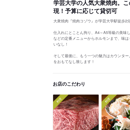
学芸大学の人気大衆焼肉。こ
現！予算に応じて貸切可
大衆焼肉『焼肉コゾウ』が学芸大学駅徒歩2
仕入れにとことん拘り、A4～A5等級の美
などの定番メニューからホルモンまで、味は
いなし！
そして最後に、もう一つの魅力はカウンター
をおもてなし致します！
お店のこだわり
料理
料理