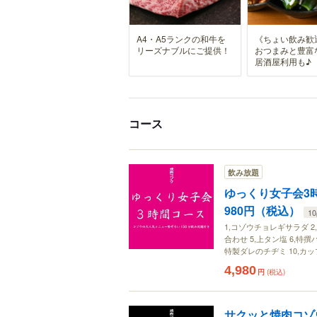
A4・A5ランクの和牛を
《ちょい飲み歓
リーズナブルにご提供！
おつまみと豊富
居酒屋利用も♪
コース
飲み放題
ゆっくり女子会3時
980円（税込）
1
1,コゾウチョレギサラダ 2
合わせ 5,上タン塩 6,特
特製ダレのチヂミ 10,カ
4,980
円
(税込)
サクッと焼肉コゾウ