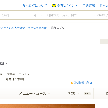
食べログについて
保有Vポイント
予約確認
行っ
芸大学・都立大学 焼肉
学芸大学駅 焼肉
焼肉 コゾウ
928
人
肉
居酒屋
ホルモン
定休日：
木曜日
99
店舗情報（詳細）
メニュー・コース
写真
572