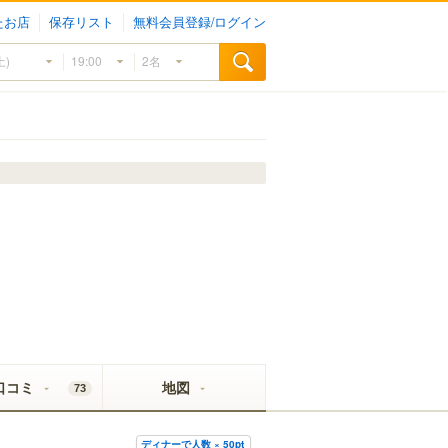
たお店
保存リスト
無料会員登録/ログイン
口コミ
地図
73
ディナーで人数 × 50pt