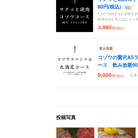
80円(税込)
9品
1,コゾウのチョレギサラダ 
めるカルビ 6,にんにくハラミ
3,980
円
(税込)
飲み放題
コゾウの贅沢A5
ース 飲み放題90
9,000
3
円
(税込)
投稿写真