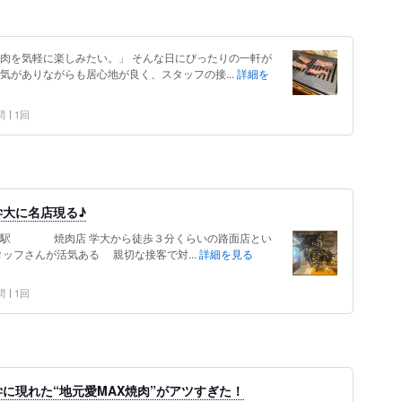
焼肉を気軽に楽しみたい。」 そんな日にぴったりの一軒が
気がありながらも居心地が良く、スタッフの接...
詳細を
問
1回
大に名店現る♪
大学駅 焼肉店 学大から徒歩３分くらいの路面店とい
タッフさんが活気ある 親切な接客で対...
詳細を見る
問
1回
に現れた“地元愛MAX焼肉”がアツすぎた！