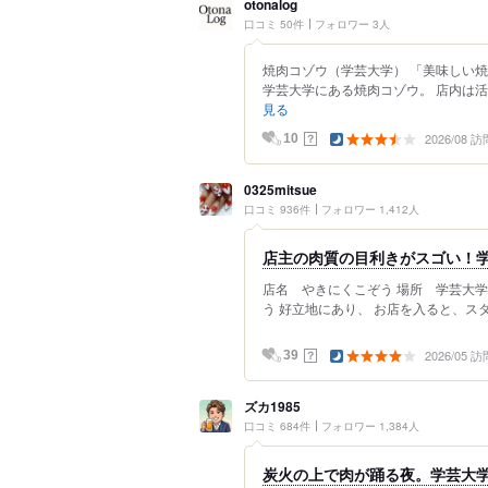
otonalog
口コミ 50件
フォロワー 3人
焼肉コゾウ（学芸大学） 「美味しい
学芸大学にある焼肉コゾウ。 店内は活
見る
2026/08 訪
？
10
0325mitsue
口コミ 936件
フォロワー 1,412人
店主の肉質の目利きがスゴい！学
店名 やきにくこぞう 場所 学芸
う 好立地にあり、 お店を入ると、ス
2026/05 訪
？
39
ズカ1985
口コミ 684件
フォロワー 1,384人
炭火の上で肉が踊る夜。学芸大学