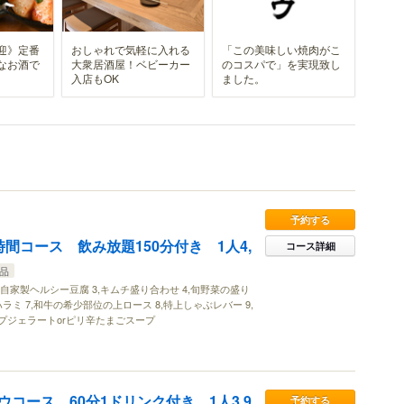
迎》定番
おしゃれで気軽に入れる
「この美味しい焼肉がこ
なお酒で
大衆居酒屋！ベビーカー
のコスパで」を実現致し
入店もOK
ました。
予約する
間コース 飲み放題150分付き 1人4,
コース詳細
0品
,自家製ヘルシー豆腐 3,キムチ盛り合わせ 4,旬野菜の盛り
撰ハラミ 7,和牛の希少部位の上ロース 8,特上しゃぶレバー 9,
ップジェラートorピリ辛たまごスープ
コース 60分1ドリンク付き 1人3,9
予約する