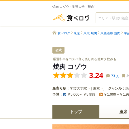
焼肉 コゾウ - 学芸大学（焼肉）
食べログ
食べログ
東京
東京 焼肉
東急沿線 焼肉
学
公式
厳選和牛をコスパ良く楽しめる他サク飲みも
焼肉 コゾウ
3.24
73
人
2
最寄り駅：
学芸大学駅
[
東京
]
ジャンル：
焼
予算：
￥5,000～￥5,999
￥1,000～￥1,9
トップ
座席