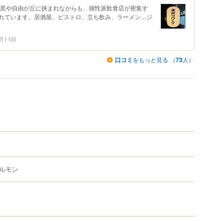
目黒や自由が丘に挟まれながらも、個性派飲食店が密集す
れています。居酒屋、ビストロ、立ち飲み、ラーメン…ジ
問
1回
口コミ
をもっと見る （
73
人）
ルモン