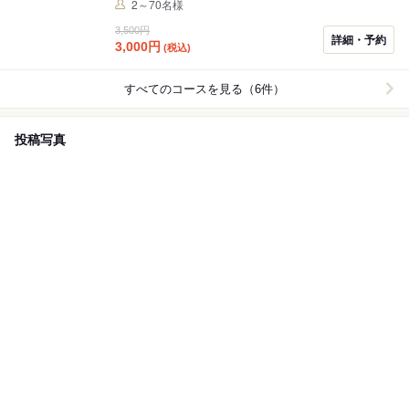
2～70名様
の飲み会にも使いやすい、2時間飲み放題付き通常
3,500円
￥3,500（税込）のところ→曜日限定￥3,000（税込）で
詳細・予約
3,000
円
(税込)
のご提供！ ※飲み放題なしの【お料理のみコース】はお
一人様￥2,300（税込）となります。ご予約時、お申し
付けください。
すべてのコースを見る（6件）
投稿写真