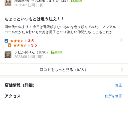
秘密基地からお邪魔します☆
（25）
2026/02 訪問
1回
ちょっといつもとは違う注文！！
同年代の集まり！ 今日は普段頼まないものを色々頼んでみた。 ノンアル
コールのかたや甘いもの好き男子と 中々楽しい仲間たち ここもこれから
は又昔の様に良く活用するお店になる ...
3.5
Dinner:
3.5
Lunch:
ラビかおりん
（1690）
2023/08 訪問
5回
口コミをもっと見る（57人）
店舗情報（詳細）
修正
アクセス
住所を修正