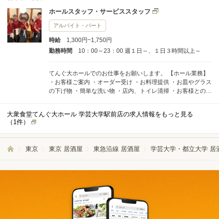
ホールスタッフ・サービススタッフ
アルバイト・パート
時給
1,300円~1,750円
勤務時間
10：00～23：00 週１日～、１日３時間以上～
てんぐ大ホールでのお仕事をお願いします。 【ホール業務】
・お客様ご案内 ・オーダー受け ・お料理提供 ・お皿やグラス
の下げ物 ・簡単な洗い物 ・店内、トイレ清掃 ・お客様との会
話 難しいことはありません。 最初に教えてくれて、一緒に作
業してくれる人がいるので 安心してください！！ ※キッチン
大衆食堂てんぐ大ホール 学芸大学駅前店の求人情報をもっと見る
のお仕事も同時募集 【キッチン業務】 ・検品、格納 ・仕込み
（
1
件）
・調理（切る、煮る、焼く、炒めるなど） ・洗い物 ・カウン
ター作業（デザート作り） ・調理場内清掃 ・その他
東京
東京 居酒屋
東急沿線 居酒屋
学芸大学・都立大学 居