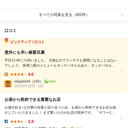
すべての写真を見る（652件）
口コミ
ピックアップ！口コミ
意外にも辛い麻婆豆腐
平日11:40ごろ伺いました。 大箱なのでランチでも満席になることはない
でしょう。 各席に紙のメニューもタッチパネルもあり、タッチパネルで
注文します。 日替わり(この日は4の麻婆豆腐&鶏の黄金揚げ ゴマポン
4.0
酢 990円)を注文しました。 10分弱で提供されました。 鶏の黄金揚げ胡
Lunch:
麻ポン酢は...
miyachi44
（235）
2026/06 訪問
1回
お昼から乾杯できる貴重なお店
お酒大好き♪な仕事の先輩と語り合うため、お昼から乾杯できるお店を紹
介していただきました！ まず驚いたのがお店の乾杯です。 「サワー1杯
190円」なんて良心的なお値段！ ...
3.9
Dinner: