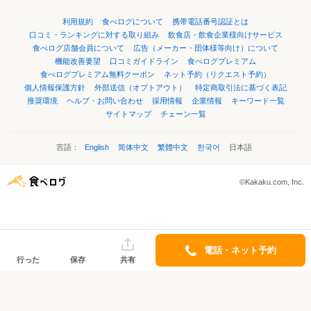
利用規約
食べログについて
携帯電話番号認証とは
口コミ・ランキングに対する取り組み
飲食店・飲食企業様向けサービス
食べログ店舗会員について
広告（メーカー・団体様等向け）について
機能改善要望
口コミガイドライン
食べログプレミアム
食べログプレミアム無料クーポン
ネット予約（リクエスト予約）
個人情報保護方針
外部送信（オプトアウト）
特定商取引法に基づく表記
推奨環境
ヘルプ・お問い合わせ
採用情報
企業情報
キーワード一覧
サイトマップ
チェーン一覧
言語：
English
简体中文
繁體中文
한국어
日本語
©Kakaku.com, Inc.
電話・ネット予約
行った
保存
共有