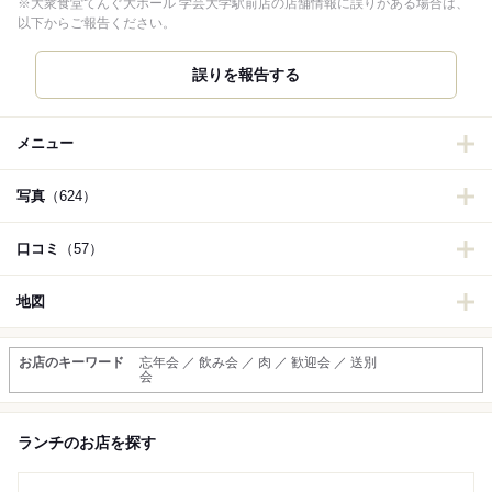
※大衆食堂てんぐ大ホール 学芸大学駅前店の店舗情報に誤りがある場合は、
以下からご報告ください。
誤りを報告する
メニュー
写真
（624）
口コミ
（57）
地図
お店のキーワード
忘年会 ／ 飲み会 ／ 肉 ／ 歓迎会 ／ 送別
会
ランチのお店を探す