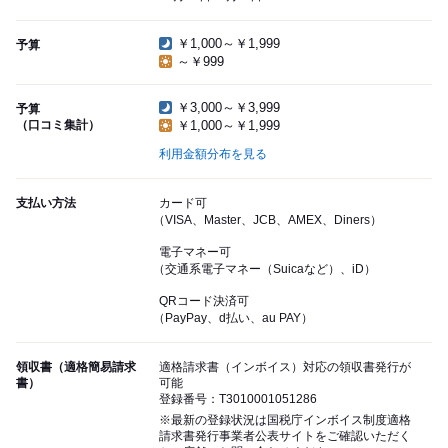
￥1,000～￥1,999
予算
～￥999
￥3,000～￥3,999
予算
（口コミ集計）
￥1,000～￥1,999
利用金額分布を見る
支払い方法
カード可
（VISA、Master、JCB、AMEX、Diners）
電子マネー可
（交通系電子マネー（Suicaなど）、iD）
QRコード決済可
（PayPay、d払い、au PAY）
領収書（適格簡易請求
適格請求書（インボイス）対応の領収書発行が
書）
可能
登録番号：T3010001051286
※最新の登録状況は国税庁インボイス制度適格
請求書発行事業者公表サイトをご確認いただく