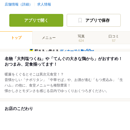
店舗情報（詳細）
求人情報
アプリで開く
アプリで保存
写真
口コミ
トップ
メニュー
624
57
50
貯まる・使える
ディナーで人数×
pt
名物「大判塩つくね」や「てんぐの大きな鶏から」がおすすめ！
おつまみ、定食揃ってます！
暖簾をくぐるとそこは異次元食堂！？
昔懐かしい「ナポリタン」「中華そば」や、お酒が進む「もつ煮込み」「生
ハム」の他に、食堂メニューも種類豊富！
懐かしさとモダンさを感じる店内でゆっくりおくつろぎください。
お店のこだわり