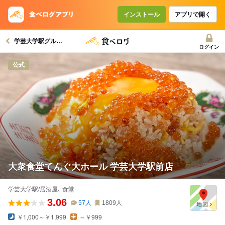
インストール
アプリで開く
学芸大学駅グルメへ
ログイン
公式
大衆食堂てんぐ大ホール 学芸大学駅前店
学芸大学駅/居酒屋､ 食堂
3.06
57
人
1809
人
￥1,000～￥1,999
～￥999