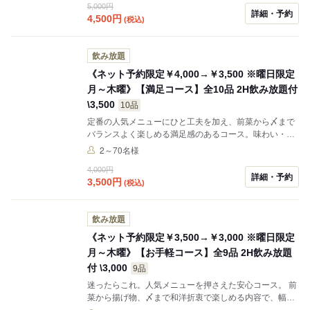
5,000円
み放題付き￥ 5,000を→曜日限定￥4,500でのご提供！
詳細・予約
4,500
円
(税込)
※飲み放題なしの【お料理のみコース】はお一人様
￥3,800（税込）となります。ご予約時、お申し付けく
ださい。
飲み放題
《ネット予約限定￥4,000→￥3,500 ※曜日限定
月～木曜》【満足コース】全10品 2H飲み放題付
\3,500
10品
定番の人気メニューにひと工夫を加え、前菜から〆まで
バランスよく楽しめる満足感のあるコース。味わい・ボ
リュームともにご納得いただける内容です。 会社宴会や
2～70名様
各種お集まりに最適な、2時間飲み放題付き通常
4,000円
￥4,000（税込）のところ→曜日限定￥3,500（税込）で
詳細・予約
3,500
円
(税込)
のご提供！ ※飲み放題なしの【お料理のみコース】はお
一人様￥2,800（税込）となります。ご予約時、お申し
付けください。
飲み放題
《ネット予約限定￥3,500→￥3,000 ※曜日限定
月～木曜》【お手軽コース】全9品 2H飲み放題
付 \3,000
9品
迷ったらこれ。人気メニューを押さえた安心コース。 前
菜から揚げ物、〆まで和洋折衷で楽しめる内容で、幅広
い世代におすすめです。 会社宴会や歓送迎会、友人同士