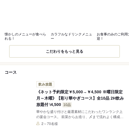
懐かしのメニューが食べら
カラフルなドリンクメニュ
お食事のみのご利用
れる！
ー
迎！
こだわりをもっと見る
コース
飲み放題
《ネット予約限定￥5,000→￥4,500 ※曜日限定
月～木曜》【彩り華やぎコース】全10品 2H飲み
放題付 \4,500
10品
華やかな盛り付けと厳選素材にこだわったワンランク上
の宴会コース。 前菜からお造り、〆まで流れよく構成
し、和牛すき焼きなど特別感ある品もご用意。 接待を兼
2～70名様
ねたお席、記念日のお集まりなどにおすすめの2時間飲