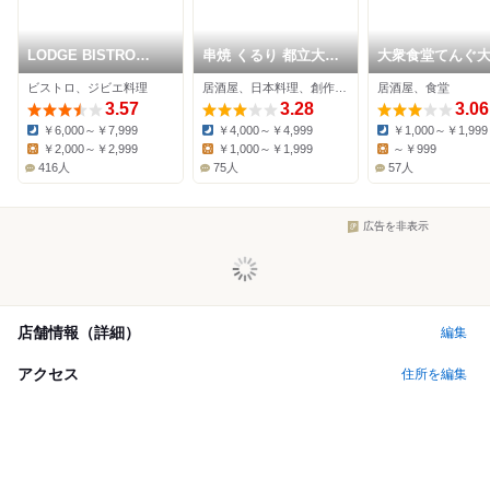
LODGE BISTRO
串焼 くるり 都立大学
大衆食堂てんぐ
SARU
店
ル 学芸大学駅前
ビストロ、ジビエ料理
居酒屋、日本料理、創作料理
居酒屋、食堂
3.57
3.28
3.06
￥6,000～￥7,999
￥4,000～￥4,999
￥1,000～￥1,999
Dinner:
Dinner:
Dinner:
￥2,000～￥2,999
￥1,000～￥1,999
～￥999
Lunch:
Lunch:
Lunch:
416人
75人
57人
広告を非表示
店舗情報（詳細）
編集
アクセス
住所を編集