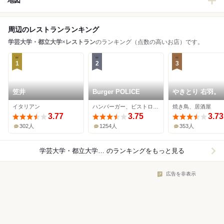
地図
周辺のレストランランキング
学芸大学・都立大学
×
レストラン
のランキング（点数の高いお店）です。
1
2
3
笠井
Burger POLICE
やきとり 右羽。
イタリアン
ハンバーガー、ビストロ、バル
焼き鳥、居酒屋
3.77
3.75
3.73
302人
1254人
353人
学芸大学・都立大学×レストラン
のランキングをもっと見る
広告を非表示