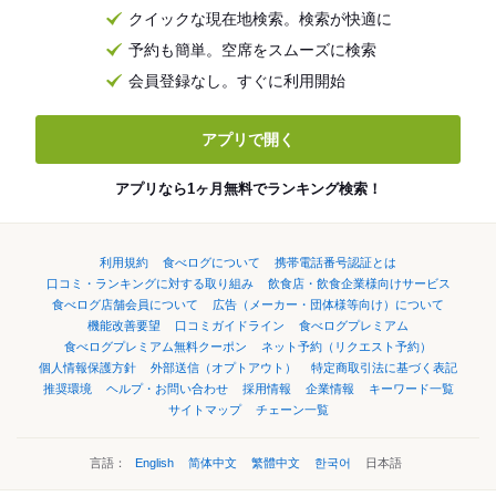
クイックな現在地検索。検索が快適に
予約も簡単。空席をスムーズに検索
会員登録なし。すぐに利用開始
アプリで開く
アプリなら1ヶ月無料でランキング検索！
利用規約
食べログについて
携帯電話番号認証とは
口コミ・ランキングに対する取り組み
飲食店・飲食企業様向けサービス
食べログ店舗会員について
広告（メーカー・団体様等向け）について
機能改善要望
口コミガイドライン
食べログプレミアム
食べログプレミアム無料クーポン
ネット予約（リクエスト予約）
個人情報保護方針
外部送信（オプトアウト）
特定商取引法に基づく表記
推奨環境
ヘルプ・お問い合わせ
採用情報
企業情報
キーワード一覧
サイトマップ
チェーン一覧
言語：
English
简体中文
繁體中文
한국어
日本語