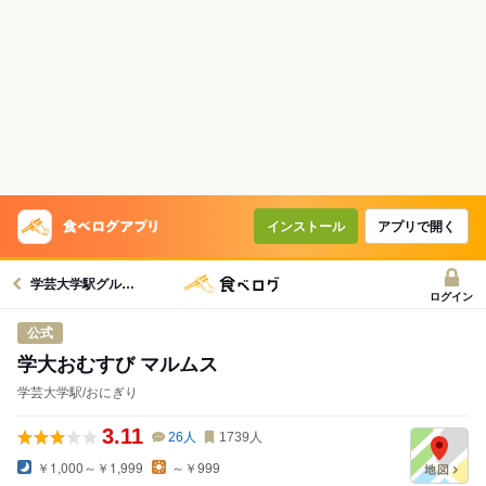
インストール
アプリで開く
学芸大学駅グルメへ
ログイン
公式
学大おむすび マルムス
学芸大学駅/おにぎり
3.11
26
人
1739
人
￥1,000～￥1,999
～￥999