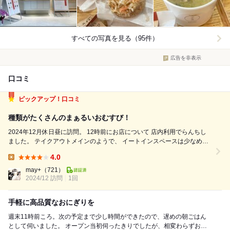
すべての写真を見る（95件）
広告を非表示
口コミ
ピックアップ！口コミ
種類がたくさんのまぁるいおむすび！
2024年12月休日昼に訪問。 12時前にお店について 店内利用でらんちし
ました。 テイクアウトメインのようで、 イートインスペースは少なめ。
グループでの利用は難しいかも⁇ レジで先注文、先会計。 イートインのお
4.0
にぎりも テイクアウトのものと同じなので 握りたてとかではな...
Lunch:
may+
（721）
2024/12 訪問
1回
手軽に高品質なおにぎりを
週末11時前ころ。次の予定まで少し時間ができたので、遅めの朝ごはん
として伺いました。 オープン当初伺ったきりでしたが、相変わらずおに