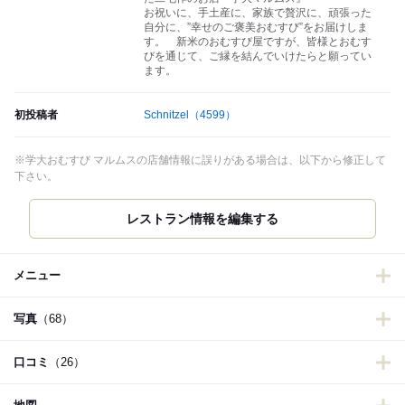
お祝いに、手土産に、家族で贅沢に、頑張った
自分に、”幸せのご褒美おむすび”をお届けしま
す。 新米のおむすび屋ですが、皆様とおむす
びを通じて、ご縁を結んでいけたらと願ってい
ます。
初投稿者
Schnitzel
（4599）
※学大おむすび マルムスの店舗情報に誤りがある場合は、以下から修正して
下さい。
レストラン情報を編集する
メニュー
写真
（68）
口コミ
（26）