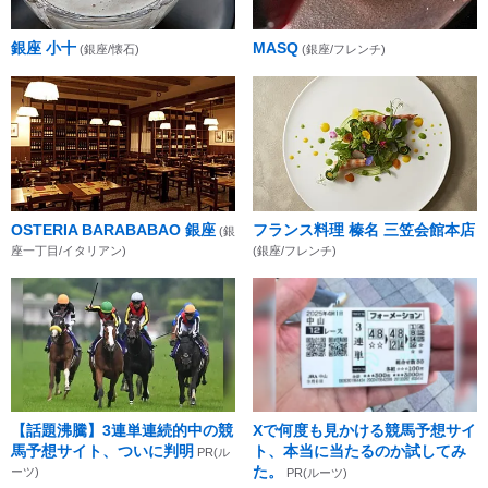
銀座 小十
MASQ
(銀座/懐石)
(銀座/フレンチ)
OSTERIA BARABABAO 銀座
フランス料理 榛名 三笠会館本店
(銀
座一丁目/イタリアン)
(銀座/フレンチ)
【話題沸騰】3連単連続的中の競
Xで何度も見かける競馬予想サイ
馬予想サイト、ついに判明
ト、本当に当たるのか試してみ
PR(ル
た。
ーツ)
PR(ルーツ)