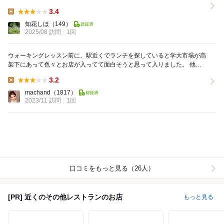
ぎりの種類がたくさん。季節ものがあるのも嬉...
3.4
Lunch:
知花しほ
（149）
2025/08 訪問
1回
ウォーキングレッスン前に、駅近くでランチを探していると学大市場が高
架下にあって色々とお店が入ってて面白そうと思って入りました。 他に
もお店がありましたが、軽くおにぎりとお味噌...
3.2
Lunch:
machand
（1817）
2023/11 訪問
1回
口コミをもっと見る（26人）
[PR] 近くのその他レストランのお店
もっと見る