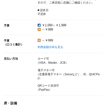
すので、ご来店前に店舗にご確認ください。
■ 定休日
不定休
￥1,000～￥1,999
予算
～￥999
～￥999
予算
（口コミ集計）
利用金額分布を見る
支払い方法
カード可
（VISA、Master、JCB）
電子マネー可
（交通系電子マネー（Suicaなど）、iD、QUICPa
y）
QRコード決済可
（PayPay）
席・設備