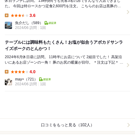
休日ランチに訪問。 13時頃伺うも先客3名のみですんなり入店できまし
た。 今回は特ロースかつ定食2,600円を注文。 こちらのお店は黒豚の血
統が入っているアボカドサン...
3.6
Lunch:
魚介だし
（589）
2024/06 訪問
1回
テーブルには調味料もたくさん！お塩が似合うアボカドサンラ
イズポークのとんかつ！
2024年6月休日昼に訪問。 11時半にお店について 2組目でした！ 高架沿
いにあるお店ゾーンの一角！ 豚のお尻の暖簾が目印。 ＊注文は下記＊ ▶︎
上ロース定食...
4.0
Lunch:
may+
（721）
2024/06 訪問
1回
口コミをもっと見る（102人）