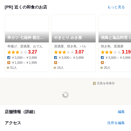
[PR] 近くの和食のお店
もっと見る
串カツ 七福神 都立大
やきとり みき屋
焼鳥と逸品料理 
店
ー
串揚げ、居酒屋、おでん
居酒屋、焼き鳥、バル
焼き鳥、居酒屋
3.27
3.07
3.19
￥3,000～￥3,999
￥3,000～￥3,999
￥3,000～￥3,999
Dinner:
Dinner:
Dinner:
￥1,000～￥1,999
-
-
Lunch:
Lunch:
Lunch:
51人
18人
20人
広告を非表示
店舗情報（詳細）
編集
アクセス
住所を編集