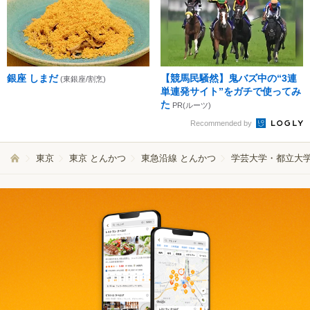
銀座 しまだ
【競馬民騒然】鬼バズ中の“3連
(東銀座/割烹)
単連発サイト”をガチで使ってみ
た
PR(ルーツ)
Recommended by
東京
東京 とんかつ
東急沿線 とんかつ
学芸大学・都立大学