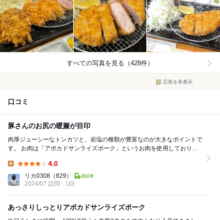
すべての写真を見る（428件）
広告を非表示
口コミ
豚さんのお尻の暖簾が目印
肉厚ジューシーなトンカツと、岩塩の種類が豊富なのが大きなポイントで
す。 お肉は「アボカドサンライズポーク」というお肉を使用しておりま
す。 特徴：以下HP参照 〜肉質は...
4.0
Lunch:
リカ0308
（829）
2024/07 訪問
1回
あっさりしっとりアボカドサンライズポーク