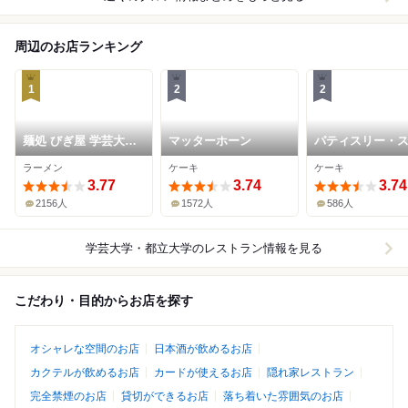
周辺のお店ランキング
1
2
2
麺処 びぎ屋 学芸大学
マッターホーン
パティスリー・
本店
ル
ラーメン
ケーキ
ケーキ
3.77
3.74
3.74
2156人
1572人
586人
学芸大学・都立大学
のレストラン情報を見る
こだわり・目的からお店を探す
オシャレな空間のお店
日本酒が飲めるお店
カクテルが飲めるお店
カードが使えるお店
隠れ家レストラン
完全禁煙のお店
貸切ができるお店
落ち着いた雰囲気のお店