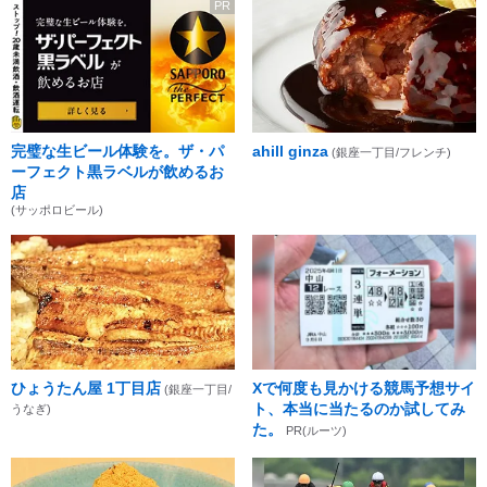
PR
完璧な生ビール体験を。ザ・パ
ahill ginza
(銀座一丁目/フレンチ)
ーフェクト黒ラベルが飲めるお
店
(サッポロビール)
ひょうたん屋 1丁目店
Xで何度も見かける競馬予想サイ
(銀座一丁目/
ト、本当に当たるのか試してみ
うなぎ)
た。
PR(ルーツ)