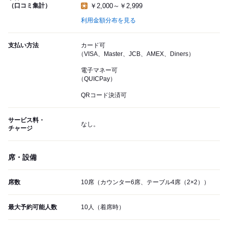
（口コミ集計）
￥2,000～￥2,999
利用金額分布を見る
支払い方法
カード可
（VISA、Master、JCB、AMEX、Diners）
電子マネー可
（QUICPay）
QRコード決済可
サービス料・
なし。
チャージ
席・設備
席数
10席（カウンター6席、テーブル4席（2×2））
最大予約可能人数
10人（着席時）