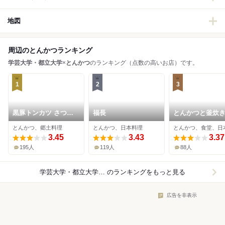
地図
周辺のとんかつランキング
学芸大学・都立大学
×
とんかつ
のランキング（点数の高いお店）です。
1
2
3
黒豚トンカツ さつま
福長
とんかつと釜炊
や とんとん
ゆきひら イオン
とんかつ、郷土料理
とんかつ、日本料理
とんかつ、食堂、日
イル碑文谷店
3.45
3.43
3.37
195人
119人
88人
学芸大学・都立大学×とんかつ
のランキングをもっと見る
広告を非表示