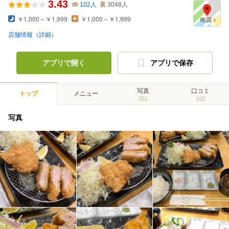
3.43
102
人
3048
人
￥1,000～￥1,999
￥1,000～￥1,999
店舗情報（詳細）
アプリで開く
アプリで保存
写真
口コミ
トップ
メニュー
351
102
写真