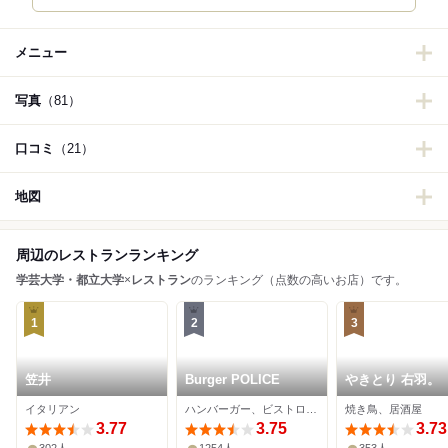
メニュー
写真
（81）
口コミ
（21）
地図
周辺のレストランランキング
学芸大学・都立大学
×
レストラン
のランキング（点数の高いお店）です。
1
2
3
笠井
Burger POLICE
やきとり 右羽。
イタリアン
ハンバーガー、ビストロ、バル
焼き鳥、居酒屋
3.77
3.75
3.73