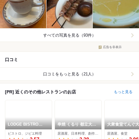
すべての写真を見る（93件）
広告を非表示
口コミ
口コミをもっと見る（21人）
[PR] 近くのその他レストランのお店
もっと見る
LODGE BISTRO
串焼 くるり 都立大学
大衆食堂てんぐ
SARU
店
ル 学芸大学駅前
ビストロ、ジビエ料理
居酒屋、日本料理、創作料理
居酒屋、食堂