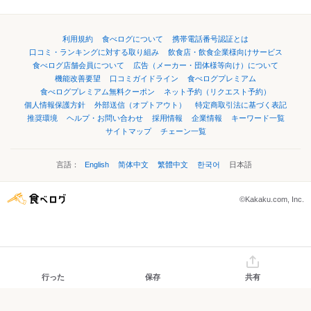
利用規約
食べログについて
携帯電話番号認証とは
口コミ・ランキングに対する取り組み
飲食店・飲食企業様向けサービス
食べログ店舗会員について
広告（メーカー・団体様等向け）について
機能改善要望
口コミガイドライン
食べログプレミアム
食べログプレミアム無料クーポン
ネット予約（リクエスト予約）
個人情報保護方針
外部送信（オプトアウト）
特定商取引法に基づく表記
推奨環境
ヘルプ・お問い合わせ
採用情報
企業情報
キーワード一覧
サイトマップ
チェーン一覧
言語：
English
简体中文
繁體中文
한국어
日本語
©Kakaku.com, Inc.
行った
保存
共有