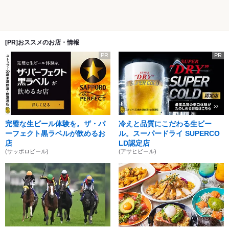
[PR]おススメのお店・情報
PR
PR
完璧な生ビール体験を。ザ・パ
冷えと品質にこだわる生ビー
ーフェクト黒ラベルが飲めるお
ル。スーパードライ SUPERCO
店
LD認定店
(サッポロビール)
(アサヒビール)