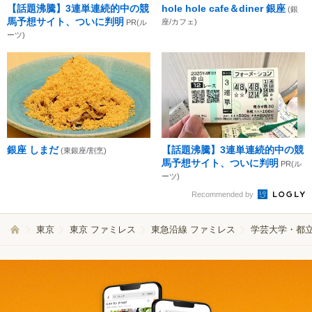
【話題沸騰】3連単連続的中の競
hole hole cafe＆diner 銀座
(銀
馬予想サイト、ついに判明
座/カフェ)
PR(ル
ーツ)
銀座 しまだ
【話題沸騰】3連単連続的中の競
(東銀座/割烹)
馬予想サイト、ついに判明
PR(ル
ーツ)
Recommended by
東京
東京 ファミレス
東急沿線 ファミレス
学芸大学・都立